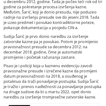
u decembru 2012. godine. Tada je počeo teći rok od tri
godine za pokretanje procesa izvršenja kazne.
Međutim, Šarić, koji je donio presudu, nije poduzeo
radnje na izvršenju presude sve do jeseni 2018. Tada
je uzeo predmet i povukao kontradiktorne poteze,
pokazuje dokumentacija u posjedu CIN-a.
Sudija Šarić je prvo donio naredbu za izvršenje
zatvorske kazne pa je povukao. Potom je promijenio
pravosnažnost presude sa decembra 2012. na
decembar 2018. godine, čime je automatski
promijenio i početak računanja zastare.
Pisao je i policiji koja u kaznenu evidenciju zavodi
pravosnažne presude i izrečene kazne da promijeni
datum pravosnažnosti na 2018, a osuđenog je
potaknuo da traži ponavljanje postupka. Sudija Šarić
je tražio i prenos nadležnosti za ponavljanje postupka
na druge sudove da bi u martu 2022. opet donio
naredbu za izvršenje tromjesečne zatvorske kazne.