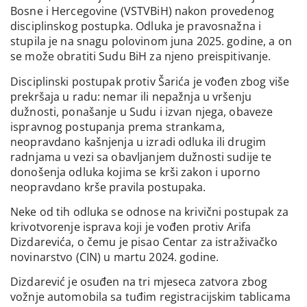
Bosne i Hercegovine (VSTVBiH) nakon provedenog
disciplinskog postupka. Odluka je pravosnažna i
stupila je na snagu polovinom juna 2025. godine, a on
se može obratiti Sudu BiH za njeno preispitivanje.
Disciplinski postupak protiv Šarića je vođen zbog više
prekršaja u radu: nemar ili nepažnja u vršenju
dužnosti, ponašanje u Sudu i izvan njega, obaveze
ispravnog postupanja prema strankama,
neopravdano kašnjenja u izradi odluka ili drugim
radnjama u vezi sa obavljanjem dužnosti sudije te
donošenja odluka kojima se krši zakon i uporno
neopravdano krše pravila postupaka.
Neke od tih odluka se odnose na krivični postupak za
krivotvorenje isprava koji je vođen protiv Arifa
Dizdarevića, o čemu je pisao Centar za istraživačko
novinarstvo (CIN) u martu 2024. godine.
Dizdarević je osuđen na tri mjeseca zatvora zbog
vožnje automobila sa tuđim registracijskim tablicama