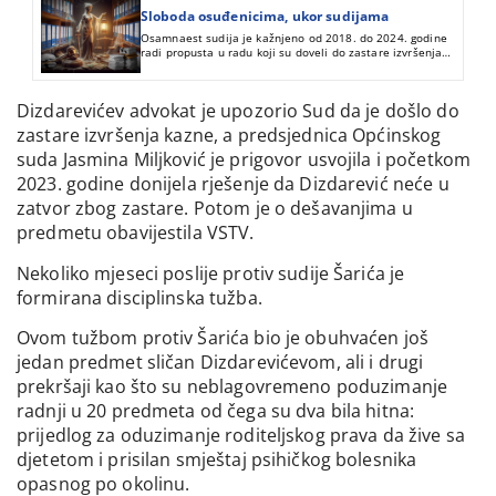
Sloboda osuđenicima, ukor sudijama
Osamnaest sudija je kažnjeno od 2018. do 2024. godine
radi propusta u radu koji su doveli do zastare izvršenja
presuda i vođenja krivičnih postupaka u ukupno 27
predmeta. Dobili su opomene i kazne od oko 20.000 KM.
Dizdarevićev advokat je upozorio Sud da je došlo do
zastare izvršenja kazne, a predsjednica Općinskog
suda Jasmina Miljković je prigovor usvojila i početkom
2023. godine donijela rješenje da Dizdarević neće u
zatvor zbog zastare. Potom je o dešavanjima u
predmetu obavijestila VSTV.
Nekoliko mjeseci poslije protiv sudije Šarića je
formirana disciplinska tužba.
Ovom tužbom protiv Šarića bio je obuhvaćen još
jedan predmet sličan Dizdarevićevom, ali i drugi
prekršaji kao što su neblagovremeno poduzimanje
radnji u 20 predmeta od čega su dva bila hitna:
prijedlog za oduzimanje roditeljskog prava da žive sa
djetetom i prisilan smještaj psihičkog bolesnika
opasnog po okolinu.