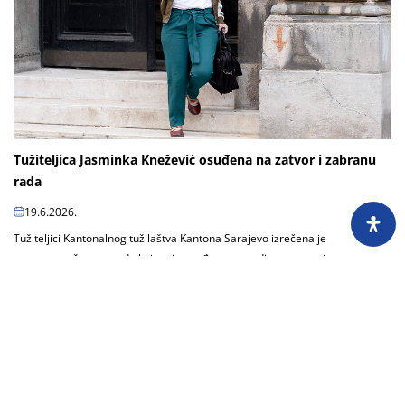
Tužiteljica Jasminka Knežević osuđena na zatvor i zabranu
rada
19.6.2026.
Tužiteljici Kantonalnog tužilaštva Kantona Sarajevo izrečena je
nepravosnažna presuda kojom je osuđena na godinu zatvora i
desetogodišnju zabranu rada zbog odavanja...
Učitaj još