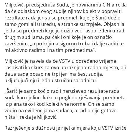
Miljković, predsjednica Suda, je novinarima CIN-a rekla
da će odlaskom ovog sudije njihov kolektiv popraviti
rezultate rada jer su se predmeti koje je Šarić dužio
samo gomilali u uredu, a stranke su trpjele. Objasnila
je da su predmeti koje je dužio već raspoređeni u rad
drugim sudijama, pa čak i oni koje je on označio
završenim, „a po kojima sigurno treba i dalje raditi te
mi aktivno radimo i na tim predmetima“.
Miljković je navela da će VSTV u određeno vrijeme
raspisati konkurs za ovo upražnjeno radno mjesto, ali
da za sada posao ne trpi jer ima šest sudija,
uključujući nju i jednu stručnu saradnicu.
„Šarić je samo kočio rad i narušavao rezultate rada
Suda kao cjeline, kako u pogledu rješavanja predmeta
iz plana tako i kod kolektivne norme. On se samo
vodio na evidencijama sudaca, a radio nije gotovo
ništa“, rekla je Miljković.
Razrješenje s dužnosti je rijetka mjera koju VSTV izriče