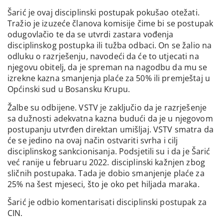
Šarić je ovaj disciplinski postupak pokušao otežati.
Tražio je izuzeće članova komisije čime bi se postupak
odugovlačio te da se utvrdi zastara vođenja
disciplinskog postupka ili tužba odbaci. On se žalio na
odluku o razrješenju, navodeći da će to utjecati na
njegovu obitelj, da je spreman na nagodbu da mu se
izrekne kazna smanjenja plaće za 50% ili premještaj u
Općinski sud u Bosansku Krupu.
Žalbe su odbijene. VSTV je zaključio da je razrješenje
sa dužnosti adekvatna kazna budući da je u njegovom
postupanju utvrđen direktan umišljaj. VSTV smatra da
će se jedino na ovaj način ostvariti svrha i cilj
disciplinskog sankcionisanja. Podsjetili su i da je Šarić
već ranije u februaru 2022. disciplinski kažnjen zbog
sličnih postupaka. Tada je dobio smanjenje plaće za
25% na šest mjeseci, što je oko pet hiljada maraka.
Šarić je odbio komentarisati disciplinski postupak za
CIN.