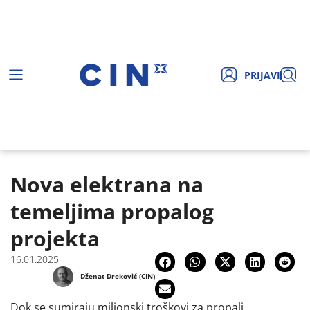
PRIJAVI
Nova elektrana na
temeljima propalog
projekta
16.01.2025
Dženat Dreković (CIN)
Dok se sumiraju milionski troškovi za propali