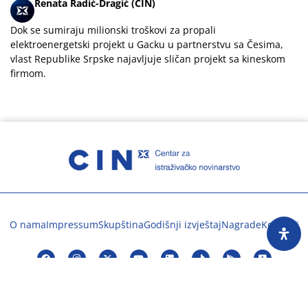
Renata Radić-Dragić (CIN)
Dok se sumiraju milionski troškovi za propali
elektroenergetski projekt u Gacku u partnerstvu sa Česima,
vlast Republike Srpske najavljuje sličan projekt sa kineskom
firmom.
O nama
Impressum
Skupština
Godišnji izvještaj
Nagrade
Kontakti
Preuzimanje sadržaja Centra za istraživačko
novinarstvo dopušteno je uz obavezno navođenje