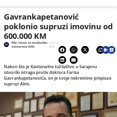
Gavrankapetanović
poklonio supruzi imovinu od
600.000 KM
Piše:
Centar za istraživačko
13.11.2
novinarstvo (CIN)
014.
Nakon što je Kantonalno tužilaštvo u Sarajevu
otvorilo istragu protiv doktora Farisa
Gavrankapetanovića, on je svoje nekretnine prepisao
supruzi Almi.