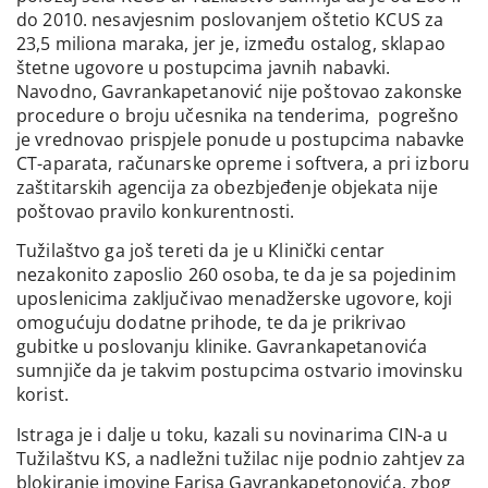
do 2010. nesavjesnim poslovanjem oštetio KCUS za
23,5 miliona maraka, jer je, između ostalog, sklapao
štetne ugovore u postupcima javnih nabavki.
Navodno, Gavrankapetanović nije poštovao zakonske
procedure o broju učesnika na tenderima, pogrešno
je vrednovao prispjele ponude u postupcima nabavke
CT-aparata, računarske opreme i softvera, a pri izboru
zaštitarskih agencija za obezbjeđenje objekata nije
poštovao pravilo konkurentnosti.
Tužilaštvo ga još tereti da je u Klinički centar
nezakonito zaposlio 260 osoba, te da je sa pojedinim
uposlenicima zaključivao menadžerske ugovore, koji
omogućuju dodatne prihode, te da je prikrivao
gubitke u poslovanju klinike. Gavrankapetanovića
sumnjiče da je takvim postupcima ostvario imovinsku
korist.
Istraga je i dalje u toku, kazali su novinarima CIN-a u
Tužilaštvu KS, a nadležni tužilac nije podnio zahtjev za
blokiranje imovine Farisa Gavrankapetonovića, zbog