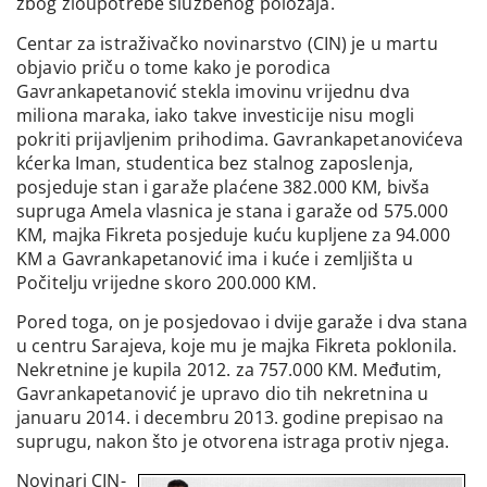
zbog zloupotrebe službenog položaja.
Centar za istraživačko novinarstvo (CIN) je u martu
objavio priču o tome kako je porodica
Gavrankapetanović stekla imovinu vrijednu dva
miliona maraka, iako takve investicije nisu mogli
pokriti prijavljenim prihodima. Gavrankapetanovićeva
kćerka Iman, studentica bez stalnog zaposlenja,
posjeduje stan i garaže plaćene 382.000 KM, bivša
supruga Amela vlasnica je stana i garaže od 575.000
KM, majka Fikreta posjeduje kuću kupljene za 94.000
KM a Gavrankapetanović ima i kuće i zemljišta u
Počitelju vrijedne skoro 200.000 KM.
Pored toga, on je posjedovao i dvije garaže i dva stana
u centru Sarajeva, koje mu je majka Fikreta poklonila.
Nekretnine je kupila 2012. za 757.000 KM. Međutim,
Gavrankapetanović je upravo dio tih nekretnina u
januaru 2014. i decembru 2013. godine prepisao na
suprugu, nakon što je otvorena istraga protiv njega.
Novinari CIN-