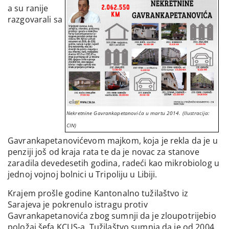
a su ranije
razgovarali sa
Nekretnine Gavrankapetanovića u martu 2014. (Ilustracija:
CIN)
Gavrankapetanovićevom majkom, koja je rekla da je u
penziji još od kraja rata te da je novac za stanove
zaradila devedesetih godina, radeći kao mikrobiolog u
jednoj vojnoj bolnici u Tripoliju u Libiji.
Krajem prošle godine Kantonalno tužilaštvo iz
Sarajeva je pokrenulo istragu protiv
Gavrankapetanovića zbog sumnji da je zloupotrijebio
položaj šefa KCUS-a. Tužilaštvo sumnja da je od 2004.