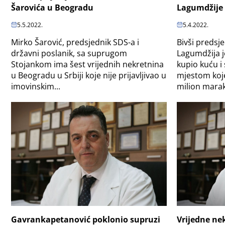
Šarovića u Beogradu
Lagumdžije
5.5.2022.
5.4.2022.
Mirko Šarović, predsjednik SDS-a i
Bivši predsj
državni poslanik, sa suprugom
Lagumdžija j
Stojankom ima šest vrijednih nekretnina
kupio kuću i
u Beogradu u Srbiji koje nije prijavljivao u
mjestom koje
imovinskim...
milion maraka
Gavrankapetanović poklonio supruzi
Vrijedne ne