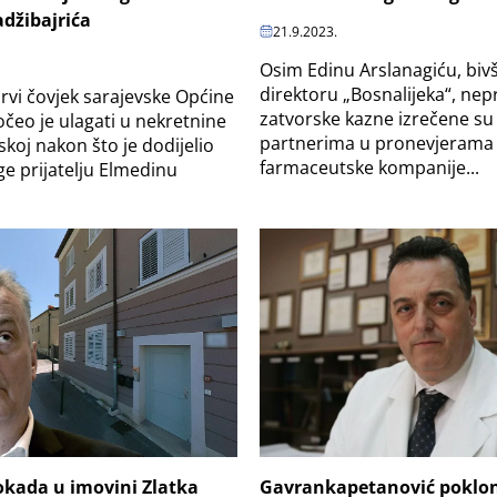
džibajrića
21.9.2023.
Osim Edinu Arslanagiću, bi
direktoru „Bosnalijeka“, ne
rvi čovjek sarajevske Općine
zatvorske kazne izrečene su
očeo je ulagati u nekretnine
partnerima u pronevjerama
skoj nakon što je dodijelio
farmaceutske kompanije...
ge prijatelju Elmedinu
Gavrankapetanović poklon
okada u imovini Zlatka