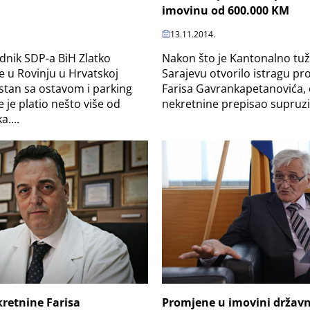
imovinu od 600.000 KM
13.11.2014.
Nakon što je Kantonalno tuž
ednik SDP-a BiH Zlatko
Sarajevu otvorilo istragu pr
e u Rovinju u Hrvatskoj
Farisa Gavrankapetanovića, 
 stan sa ostavom i parking
nekretnine prepisao supruzi
 je platio nešto više od
....
Promjene u imovini držav
kretnine Farisa