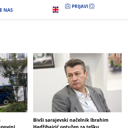
PRIJAVI
E NAS
a
Bivši sarajevski načelnik Ibrahim
upovini
Hadžibajrić optužen za tešku