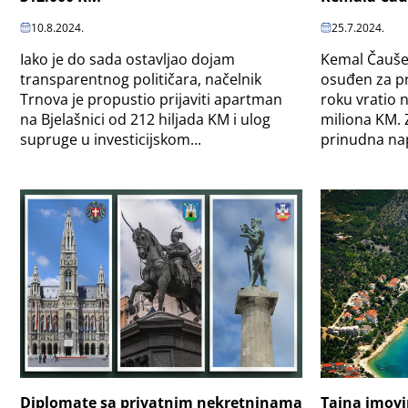
10.8.2024.
25.7.2024.
Iako je do sada ostavljao dojam
Kemal Čaušev
transparentnog političara, načelnik
osuđen za pr
Trnova je propustio prijaviti apartman
roku vratio 
na Bjelašnici od 212 hiljada KM i ulog
miliona KM. 
supruge u investicijskom...
prinudna nap
Diplomate sa privatnim nekretninama
Tajna imovi