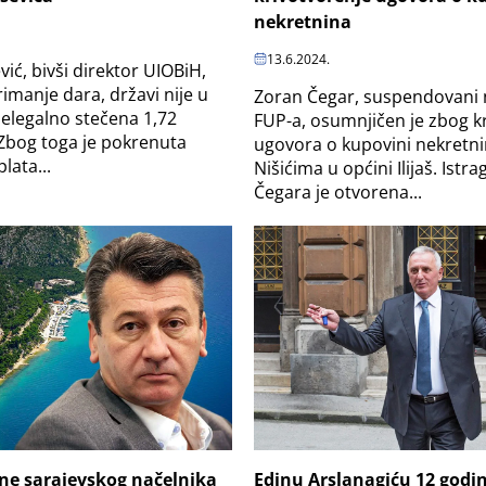
nekretnina
13.6.2024.
ić, bivši direktor UIOBiH,
imanje dara, državi nije u
Zoran Čegar, suspendovani 
nelegalno stečena 1,72
FUP-a, osumnjičen je zbog k
Zbog toga je pokrenuta
ugovora o kupovini nekretn
lata...
Nišićima u općini Ilijaš. Istra
Čegara je otvorena...
ne sarajevskog načelnika
Edinu Arslanagiću 12 godi