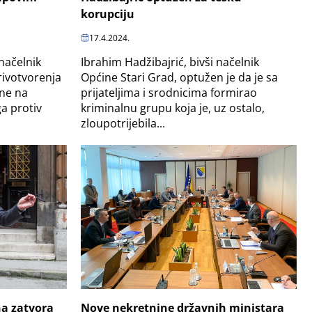
korupciju
17.4.2024.
načelnik
Ibrahim Hadžibajrić, bivši načelnik
rivotvorenja
Općine Stari Grad, optužen je da je sa
ine na
prijateljima i srodnicima formirao
ga protiv
kriminalnu grupu koja je, uz ostalo,
zloupotrijebila...
na zatvora
Nove nekretnine državnih ministara