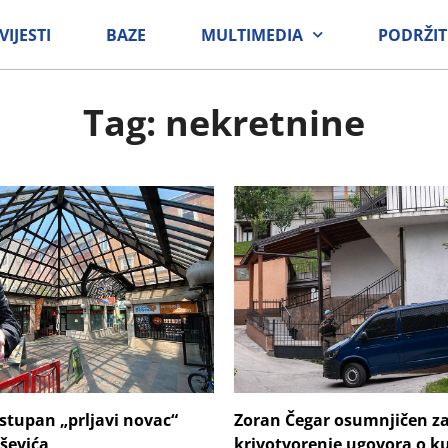
VIJESTI
BAZE
MULTIMEDIA
PODRŽIT
Tag: nekretnine
stupan „prljavi novac“
Zoran Čegar osumnjičen z
ševića
krivotvorenje ugovora o k