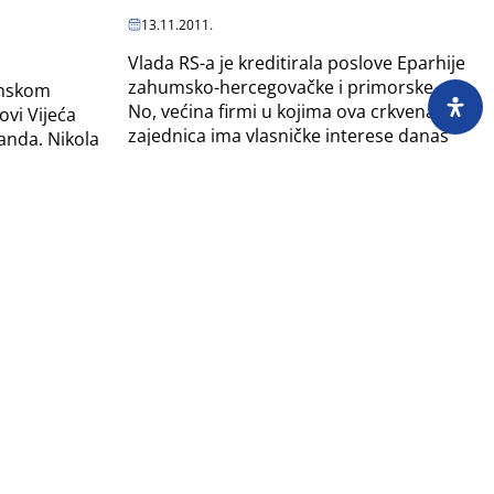
13.11.2011.
Vlada RS-a je kreditirala poslove Eparhije
zahumsko-hercegovačke i primorske.
inskom
No, većina firmi u kojima ova crkvena
ovi Vijeća
zajednica ima vlasničke interese danas
anda, Nikola
posluje...
 Okolić su
ija u
Stranke prisvojile državnu imovinu