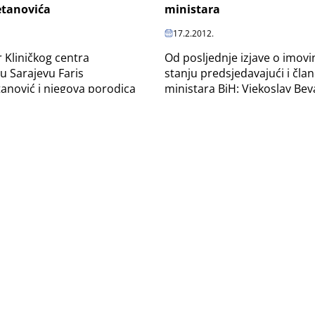
ministara
tanovića
17.2.2012.
Od posljednje izjave o imov
r Kliničkog centra
stanju predsjedavajući i član
 u Sarajevu Faris
ministara BiH: Vjekoslav Bev
anović i njegova porodica
Špirić, Sredoje Nović i Mirko
godina stekli imovinu
stekli...
 miliona maraka...
i računi državne vile u
Selidba federalnih instituc