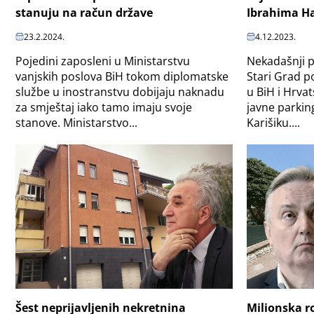
stanuju na račun države
Ibrahima Ha
23.2.2024.
4.12.2023.
Pojedini zaposleni u Ministarstvu
Nekadašnji p
vanjskih poslova BiH tokom diplomatske
Stari Grad p
službe u inostranstvu dobijaju naknadu
u BiH i Hrvat
za smještaj iako tamo imaju svoje
javne parkin
stanove. Ministarstvo...
Karišiku....
Šest neprijavljenih nekretnina
Milionska r