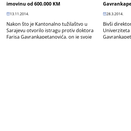
imovinu od 600.000 KM
Gavrankape
13.11.2014.
28.3.2014.
Nakon što je Kantonalno tužilaštvo u
Bivši direkto
Sarajevu otvorilo istragu protiv doktora
Univerziteta
Farisa Gavrankapetanovića, on je svoje
Gavrankapet
nekretnine prepisao supruzi Almi.
su za deset 
vrijednu dva
Tajni gosti 
Veleposjednici na kredit