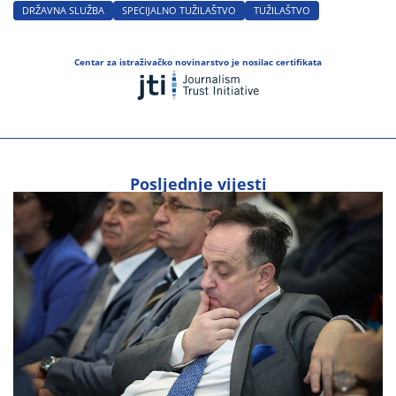
DRŽAVNA SLUŽBA
SPECIJALNO TUŽILAŠTVO
TUŽILAŠTVO
Centar za istraživačko novinarstvo je nosilac certifikata
Posljednje vijesti