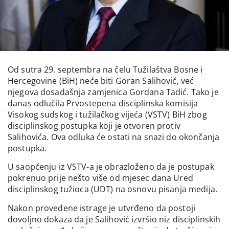
Od sutra 29. septembra na čelu Tužilaštva Bosne i
Hercegovine (BiH) neće biti Goran Salihović, već
njegova dosadašnja zamjenica Gordana Tadić. Tako je
danas odlučila Prvostepena disciplinska komisija
Visokog sudskog i tužilačkog vijeća (VSTV) BiH zbog
disciplinskog postupka koji je otvoren protiv
Salihovića. Ova odluka će ostati na snazi do okončanja
postupka.
U saopćenju iz VSTV-a je obrazloženo da je postupak
pokrenuo prije nešto više od mjesec dana Ured
disciplinskog tužioca (UDT) na osnovu pisanja medija.
Nakon provedene istrage je utvrđeno da postoji
dovoljno dokaza da je Salihović izvršio niz disciplinskih