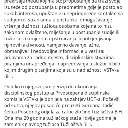
prekršaja među kojima su: propuštanje da traži svoje
izuzeće od postupanja u predmetima gdje je postojao
sukob interesa, upuštanje u neprimjerene kontakte sa
sudijom ili strankama u postupku, omogućavanje
vršenja dužnosti tužioca osobama koje na to nisu
zakonom ovlaštene, miješanje u postupanje sudije ili
tužioca s namjerom opstruiranja ili potcjenjivanja
njihovih aktivnosti, namjerno davanje lažne,
obmanjive ili nedovoljne informacije u vezi sa:
prijavama za radno mjesto, disciplinskim stvarima,
pitanjima unapređenja i napredovanja u službi ili bilo
kojim drugim pitanjima koja su u nadležnosti VSTV-a
BiH.
Odluku o njegovoj suspenziji do okončanja
disciplinskog postupka Prvostepena disciplinska
komisija VSTV-a je donijela na zahtjev UDT-a. Počevši
od sutra, njegov posao će preuzeti Gordana Tadić,
šefica Posebnog odjela za ratne zločine Tužilaštva BiH.
Ona ima 20 godina tužilačkog staža i dvije godine je
zamjenik glavnog tužioca Tužilaštva BiH.