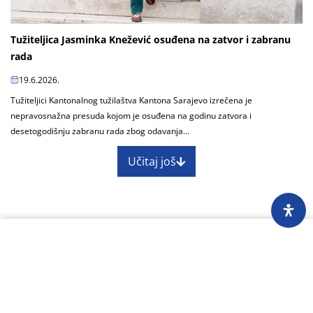
Tužiteljica Jasminka Knežević osuđena na zatvor i zabranu
rada
19.6.2026.
Tužiteljici Kantonalnog tužilaštva Kantona Sarajevo izrečena je
nepravosnažna presuda kojom je osuđena na godinu zatvora i
desetogodišnju zabranu rada zbog odavanja...
Učitaj još