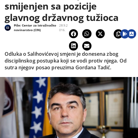
smijenjen sa pozicije
glavnog državnog tužioca
Piše:
Centar za istraživačko
28.9.2
novinarstvo (CIN)
016.
Odluka o Salihovićevoj smjeni je donesena zbog
disciplinskog postupka koji se vodi protiv njega. Od
sutra njegov posao preuzima Gordana Tadić.