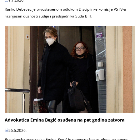
1.7.2026.
Ranko Debevec je prvostepenom odlukom Disciplinke komisije VSTV-a
razriješen dužnosti sudije i predsjednika Suda BiH.
Advokatica Emina Begić osuđena na pet godina zatvora
26.6.2026.
Bugojanska advokatica Emina Begić je pravosnažno osuđena na zatvor