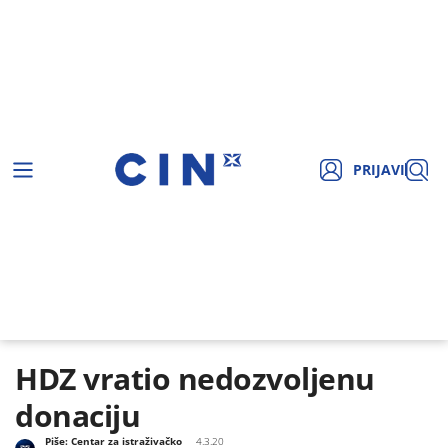
PRIJAVI
HDZ vratio nedozvoljenu
donaciju
Piše:
Centar za istraživačko
4.3.20