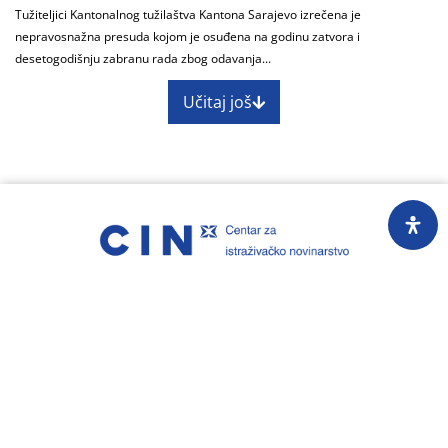
Tužiteljici Kantonalnog tužilaštva Kantona Sarajevo izrečena je
nepravosnažna presuda kojom je osuđena na godinu zatvora i
desetogodišnju zabranu rada zbog odavanja...
Učitaj još
O nama
Impressum
Skupština
Godišnji izvještaj
Nagrade
Kontakti
Preuzimanje sadržaja Centra za istraživačko
novinarstvo dopušteno je uz obavezno navođenje