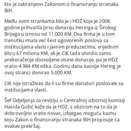
što je zabranjeno Zakonom o finansiranju stranaka
BiH.
Među ovim strankama bila je i HDZ koja je 2008.
godine prihvatila prvu donaciju Heringa iz Širokog
Brijega u iznosu od 11.000 KM. Ova firma je u tom
trenutku imala već šest ugovorenih poslova sa
institucijama vlasti i javnim preduzećima, vrijednim
blizu 67 miliona KM, ali je CIK tada utvrdio samo
prekoračenje dozvoljene visine donacije, pa je HDZ
vratio 4.984 KM viška. Godinu dana kasnije Hering je
ovoj stranci donirao 5.000 KM.
CIK nije istraživao da li su firme donatori poslovale sa
institucijama vlasti.
Šef Odjeljenja za reviziju u Centralnoj izbornoj komisiji
Hasida Gušić kaže da je HDZ, s obzirom na to da je
dobrovoljno vratio novac, izbjegao moguću kaznu
koju Zakon o finansiranju stranaka BiH propisuje za
ovakav prekršaj.