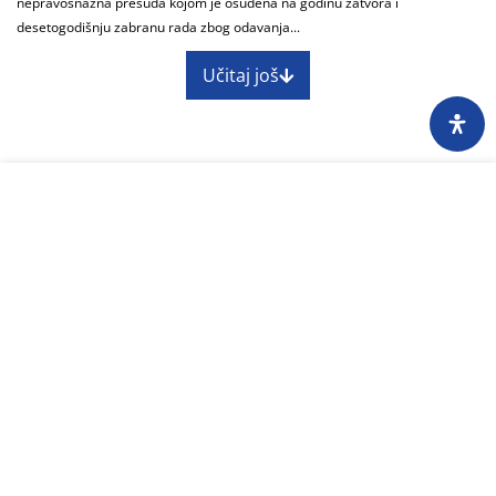
nepravosnažna presuda kojom je osuđena na godinu zatvora i
desetogodišnju zabranu rada zbog odavanja...
Učitaj još
O nama
Impressum
Skupština
Godišnji izvještaj
Nagrade
Kontakti
Preuzimanje sadržaja Centra za istraživačko
novinarstvo dopušteno je uz obavezno navođenje
izvora www.cin.ba