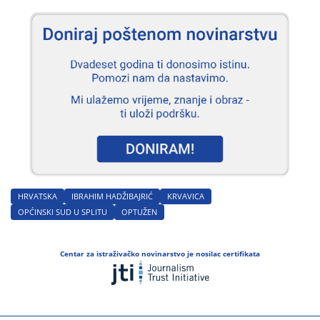
milioner.
HRVATSKA
IBRAHIM HADŽIBAJRIĆ
KRVAVICA
OPĆINSKI SUD U SPLITU
OPTUŽEN
Centar za istraživačko novinarstvo je nosilac certifikata