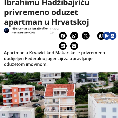
Ibrahimu Hadžibajriću
privremeno oduzet
apartman u Hrvatskoj
Piše:
Centar za istraživačko
17.10.2
novinarstvo (CIN)
024.
Apartman u Krvavici kod Makarske je privremeno
dodijeljen Federalnoj agenciji za upravljanje
oduzetom imovinom.