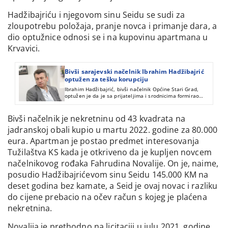
Hadžibajriću i njegovom sinu Seidu se sudi za
zloupotrebu položaja, pranje novca i primanje dara, a
dio optužnice odnosi se i na kupovinu apartmana u
Krvavici.
Bivši sarajevski načelnik Ibrahim Hadžibajrić
optužen za tešku korupciju
Ibrahim Hadžibajrić, bivši načelnik Općine Stari Grad,
optužen je da je sa prijateljima i srodnicima formirao
kriminalnu grupu koja je, uz ostalo, zloupotrijebila
općinske parkinge i druge javne prostore za sticanje lične
koristi, o čemu je CIN ranije pisao.
Bivši načelnik je nekretninu od 43 kvadrata na
jadranskoj obali kupio u martu 2022. godine za 80.000
eura. Apartman je postao predmet interesovanja
Tužilaštva KS kada je otkriveno da je kupljen novcem
načelnikovog rođaka Fahrudina Novalije. On je, naime,
posudio Hadžibajrićevom sinu Seidu 145.000 KM na
deset godina bez kamate, a Seid je ovaj novac i razliku
do cijene prebacio na očev račun s kojeg je plaćena
nekretnina.
Novalija je prethodno na licitaciji u julu 2021. godine