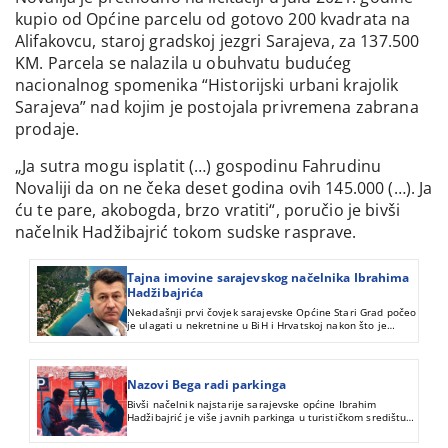
kupio od Općine parcelu od gotovo 200 kvadrata na
Alifakovcu, staroj gradskoj jezgri Sarajeva, za 137.500
KM. Parcela se nalazila u obuhvatu budućeg
nacionalnog spomenika “Historijski urbani krajolik
Sarajeva” nad kojim je postojala privremena zabrana
prodaje.
„Ja sutra mogu isplatit (…) gospodinu Fahrudinu
Novaliji da on ne čeka deset godina ovih 145.000 (…). Ja
ću te pare, akobogda, brzo vratiti“, poručio je bivši
načelnik Hadžibajrić tokom sudske rasprave.
Tajna imovine sarajevskog načelnika Ibrahima
Hadžibajrića
Nekadašnji prvi čovjek sarajevske Općine Stari Grad počeo
je ulagati u nekretnine u BiH i Hrvatskoj nakon što je
dodijelio javne parkinge prijatelju Elmedinu Karišiku.
Prepiske na Sky aplikaciji otkrivaju da je Karišik čuvao
Hadžibajrićeve nekretnine, njegov novac i skupocjene
automobile.
Nazovi Bega radi parkinga
Bivši načelnik najstarije sarajevske općine Ibrahim
Hadžibajrić je više javnih parkinga u turističkom središtu
grada dodijelio prijateljima, sklapajući s nekima od njih
dogovore koji bi omogućili njegovom sinu da postane