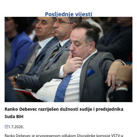
Posljednje vijesti
Ranko Debevec razriješen dužnosti sudije i predsjednika
Suda BiH
1.7.2026.
Ranko Debevec je prvostepenom odlukom Disciplinke komisije VSTV-a