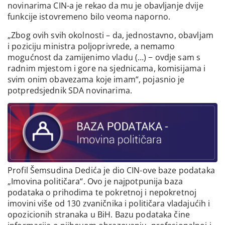
novinarima CIN-a je rekao da mu je obavljanje dvije
funkcije istovremeno bilo veoma naporno.
„Zbog ovih svih okolnosti – da, jednostavno, obavljam
i poziciju ministra poljoprivrede, a nemamo
mogućnost da zamijenimo vladu (…) − ovdje sam s
radnim mjestom i gore na sjednicama, komisijama i
svim onim obavezama koje imam“, pojasnio je
potpredsjednik SDA novinarima.
Profil Šemsudina Dedića je dio CIN-ove baze podataka
„Imovina političara“. Ovo je najpotpunija baza
podataka o prihodima te pokretnoj i nepokretnoj
imovini više od 130 zvaničnika i političara vladajućih i
opozicionih stranaka u BiH. Bazu podataka čine