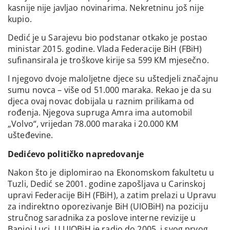
kasnije nije javljao novinarima. Nekretninu još nije
kupio.
Dedić je u Sarajevu bio podstanar otkako je postao
ministar 2015. godine. Vlada Federacije BiH (FBiH)
sufinansirala je troškove kirije sa 599 KM mjesečno.
I njegovo dvoje maloljetne djece su uštedjeli značajnu
sumu novca – više od 51.000 maraka. Rekao je da su
djeca ovaj novac dobijala u raznim prilikama od
rođenja. Njegova supruga Amra ima automobil
„Volvo“, vrijedan 78.000 maraka i 20.000 KM
ušteđevine.
Dedićevo političko napredovanje
Nakon što je diplomirao na Ekonomskom fakultetu u
Tuzli, Dedić se 2001. godine zapošljava u Carinskoj
upravi Federacije BiH (FBiH), a zatim prelazi u Upravu
za indirektno oporezivanje BiH (UIOBiH) na poziciju
stručnog saradnika za poslove interne revizije u
Banjoj Luci. U UIOBiH je radio do 2005. i svog prvog