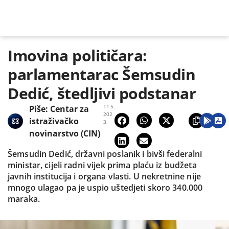
Imovina političara:
parlamentarac Šemsudin
Dedić, štedljivi podstanar
11.5.
Piše:
Centar za
202
istraživačko
3.
novinarstvo (CIN)
Šemsudin Dedić, državni poslanik i bivši federalni
ministar, cijeli radni vijek prima plaću iz budžeta
javnih institucija i organa vlasti. U nekretnine nije
mnogo ulagao pa je uspio uštedjeti skoro 340.000
maraka.