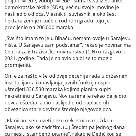
poljoprivrede, vodoprivrede i šumarstva iz Stranke
demokratske akcije (SDA), većinu svoje imovine je
naslijedio od oca. Vlasnik ili suvlasnik je oko šest
hektara zemlje i kuće u rodnom gradu koju je
procijenio na 200.000 maraka.
„Sve što imam to je u Bihaću, nemam ovdje u Sarajevu
ništa. U Sarajevu sam podstanar”, rekao je novinarima
Centra za istraživačko novinarstvo (CIN) u razgovoru
2021. godine. Tada je najavio da bi se to moglo
promijeniti.
On je za nešto više od dvije decenije rada u državnim
institucijama i obavljanja javnih funkcija uspio
uštedjeti 336.530 maraka kojima planira kupiti
nekretninu u Sarajevu. Novinarima je rekao da je dio
novca uštedio, a dio naslijedio od naplaćenih
obveznica stare devizne štednje njegovog oca.
„Planiram sebi uzeti neku nekretninu možda u
Sarajevu ako se zadržim. (…) Štedim pa jednog dana
ću riješiti stambeno pitanje”, rekao je Dedić koji se