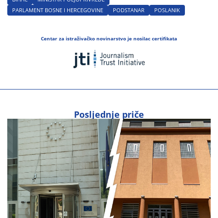
PARLAMENT BOSNE I HERCEGOVINE
PODSTANAR
POSLANIK
Centar za istraživačko novinarstvo je nosilac certifikata
Posljednje priče