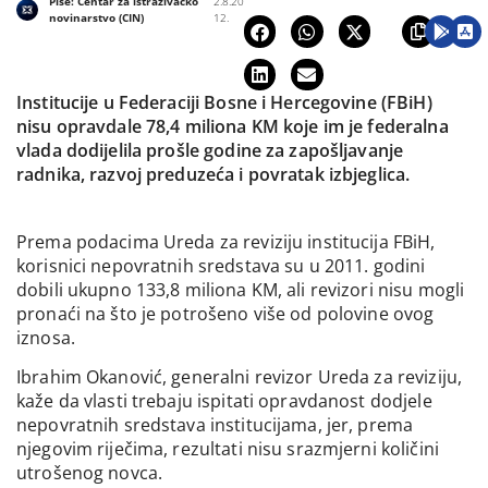
Piše:
Centar za istraživačko
2.8.20
novinarstvo (CIN)
12.
Institucije u Federaciji Bosne i Hercegovine (FBiH)
nisu opravdale 78,4 miliona KM koje im je federalna
vlada dodijelila prošle godine za zapošljavanje
radnika, razvoj preduzeća i povratak izbjeglica.
Prema podacima Ureda za reviziju institucija FBiH,
korisnici nepovratnih sredstava su u 2011. godini
dobili ukupno 133,8 miliona KM, ali revizori nisu mogli
pronaći na što je potrošeno više od polovine ovog
iznosa.
Ibrahim Okanović, generalni revizor Ureda za reviziju,
kaže da vlasti trebaju ispitati opravdanost dodjele
nepovratnih sredstava institucijama, jer, prema
njegovim riječima, rezultati nisu srazmjerni količini
utrošenog novca.