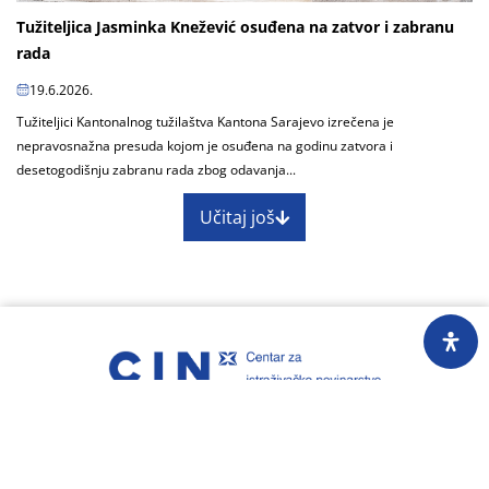
Tužiteljica Jasminka Knežević osuđena na zatvor i zabranu
rada
19.6.2026.
Tužiteljici Kantonalnog tužilaštva Kantona Sarajevo izrečena je
nepravosnažna presuda kojom je osuđena na godinu zatvora i
desetogodišnju zabranu rada zbog odavanja...
Učitaj još
O nama
Impressum
Skupština
Godišnji izvještaj
Nagrade
Kontakti