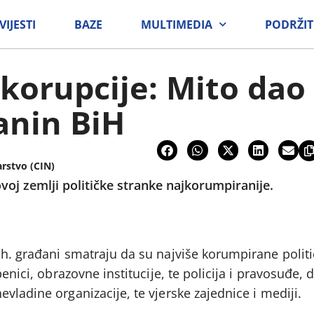
VIJESTI
BAZE
MULTIMEDIA
PODRŽIT
 korupcije: Mito dao
anin BiH
arstvo (CIN)
ovoj zemlji političke stranke najkorumpiranije.
h. građani smatraju da su najviše korumpirane politi
benici, obrazovne institucije, te policija i pravosuđe, 
vladine organizacije, te vjerske zajednice i mediji.