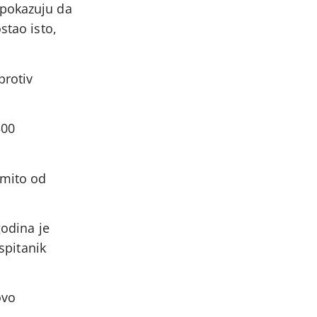
 pokazuju da
stao isto,
protiv
500
 mito od
godina je
spitanik
ovo