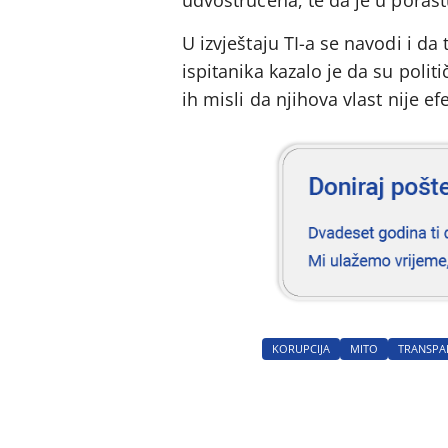
udvostručena, te da je u poras
U izvještaju TI-a se navodi i d
ispitanika kazalo je da su poli
ih misli da njihova vlast nije ef
KORUPCIJA
MITO
TRANSPA