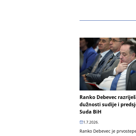
Ranko Debevec razrije
dužnosti sudije i preds
Suda BiH
1.7.2026.
Ranko Debevec je prvoste