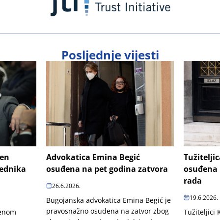
Posljednje vijesti
šen
Advokatica Emina Begić
Tužitelji
jednika
osuđena na pet godina zatvora
osuđena 
rada
26.6.2026.
19.6.2026.
Bugojanska advokatica Emina Begić je
pravosnažno osuđena na zatvor zbog
penom
Tužiteljici