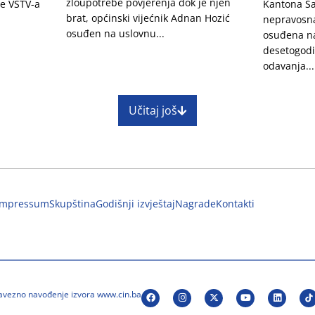
zloupotrebe povjerenja dok je njen
je VSTV-a
Kantona Sa
brat, općinski vijećnik Adnan Hozić
nepravosn
osuđen na uslovnu...
osuđena na
desetogodi
odavanja...
Učitaj još
Impressum
Skupština
Godišnji izvještaj
Nagrade
Kontakti
bavezno navođenje izvora www.cin.ba