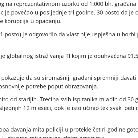
nog na reprezentativnom uzorku od 1.000 bh. građana
cije povećao u posljednje tri godine, 30 posto da je o
je korupcija u opadanju.
1 posto) je odgovorilo da vlast nije uspješna u borbi 
o je globalnog istraživanja TI kojim je obuhvaćena 91.
 pokazuje da su siromašniji građani spremniji davati
ajosnovnije potrebe poput obrazovanja.
ito od starijih. Trećina svih ispitanika mlađih od 30 
ljednjih 12 mjeseci, dok je isto učinio tek svaki peti i
topa davanja mita policiji u protekle četiri godine got