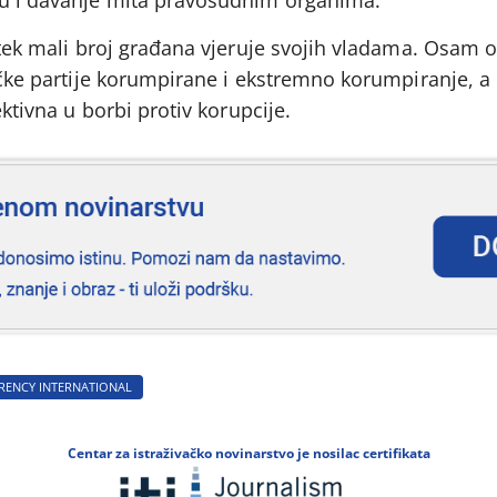
tu i davanje mita pravosudnim organima.
a tek mali broj građana vjeruje svojih vladama. Osam 
tičke partije korumpirane i ekstremno korumpiranje, a
ektivna u borbi protiv korupcije.
RENCY INTERNATIONAL
Centar za istraživačko novinarstvo je nosilac certifikata