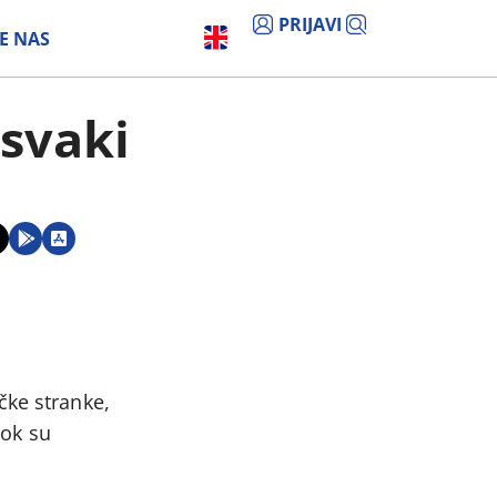
PRIJAVI
E NAS
 svaki
čke stranke,
dok su