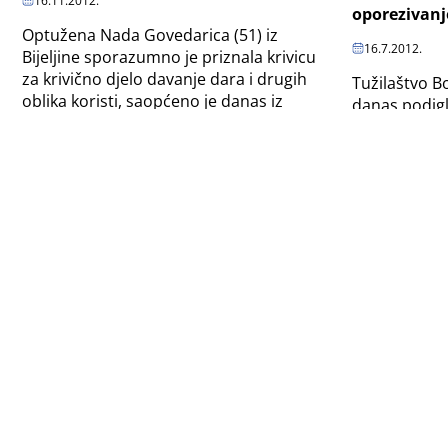
16.11.2012.
oporezivanj
Optužena Nada Govedarica (51) iz
16.7.2012.
Bijeljine sporazumno je priznala krivicu
za krivično djelo davanje dara i drugih
Tužilaštvo B
oblika koristi, saopćeno je danas iz
danas podigl
Tužilaštva...
Joldić (49) i
(35) iz Živinic
Nestali dokazi iz predmeta Čović-
Lijanovići
Istraživanje
6.3.2011.
četvrti gra
Nestali su pojedini dokazi optužbe iz