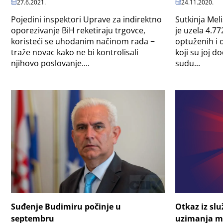
27.6.2021.
24.11.2020.
Pojedini inspektori Uprave za indirektno
Sutkinja Mel
oporezivanje BiH reketiraju trgovce,
je uzela 4.77
koristeći se uhodanim načinom rada −
optuženih i
traže novac kako ne bi kontrolisali
koji su joj d
njihovo poslovanje....
sudu...
Suđenje Budimiru počinje u
Otkaz iz slu
septembru
uzimanja m