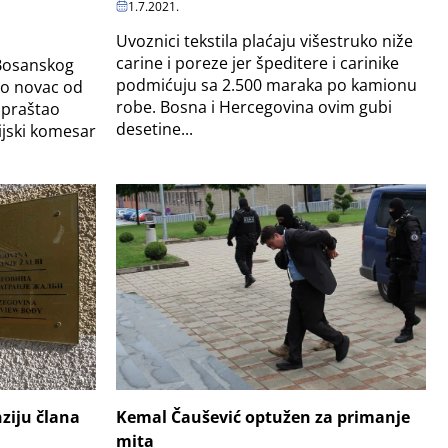
1.7.2021.
Uvoznici tekstila plaćaju višestruko niže
carine i poreze jer špeditere i carinike
 Bosanskog
podmićuju sa 2.500 maraka po kamionu
ao novac od
robe. Bosna i Hercegovina ovim gubi
opraštao
desetine...
ijski komesar
Kemal Čaušević optužen za primanje
nziju člana
mita