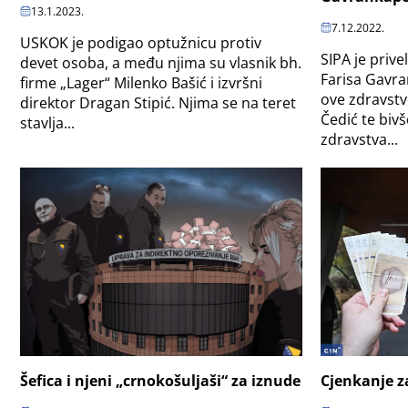
13.1.2023.
7.12.2022.
USKOK je podigao optužnicu protiv
SIPA je priv
devet osoba, a među njima su vlasnik bh.
Farisa Gavra
firme „Lager“ Milenko Bašić i izvršni
ove zdravstv
direktor Dragan Stipić. Njima se na teret
Čedić te bivš
stavlja...
zdravstva...
Šefica i njeni „crnokošuljaši“ za iznude
Cjenkanje z