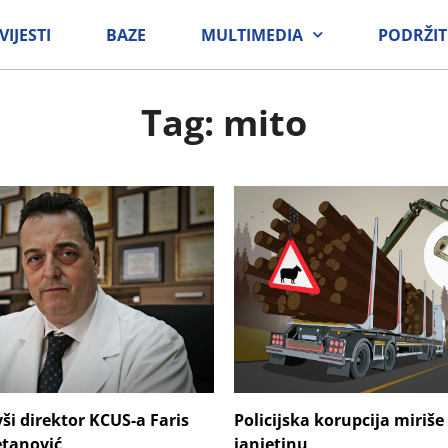
VIJESTI
BAZE
MULTIMEDIA
PODRŽIT
Tag: mito
ši direktor KCUS-a Faris
Policijska korupcija miriše
tanović
janjetinu