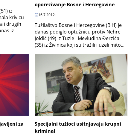
oporezivanje Bosne i Hercegovine
51) iz
16.7.2012.
ala krivicu
a i drugih
Tužilaštvo Bosne i Hercegovine (BiH) je
anas iz
danas podiglo optužnicu protiv Nehre
Joldić (49) iz Tuzle i Mevludina Đerzića
(35) iz Živinica koji su tražili i uzeli mito...
Specijalni tužioci usitnjavaju krupni
avljeni za
kriminal