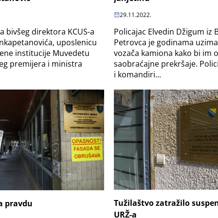
29.11.2022.
ela bivšeg direktora KCUS-a
Policajac Elvedin Džigum iz
nkapetanovića, uposlenicu
Petrovca je godinama uzim
ene institucije Muvedetu
vozača kamiona kako bi im 
eg premijera i ministra
saobraćajne prekršaje. Polic
i komandiri...
Tužilaštvo zatražilo suspe
a pravdu
URŽ-a