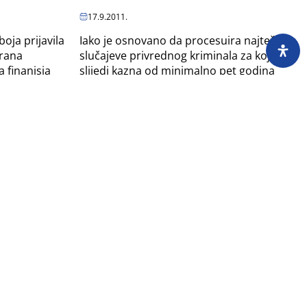
17.9.2011.
Iako je osnovano da procesuira najteže
oja prijavila
slučajeve privrednog kriminala za koje
orana
slijedi kazna od minimalno pet godina
a finanisja
zatvora, Specijalno tužilaštvo RS-a ne
cem
uspijeva...
Kontroverzni vještak izvan dosega
zakona