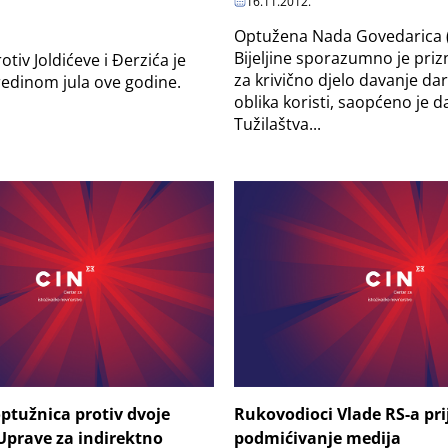
16.11.2012.
Optužena Nada Govedarica (
Bijeljine sporazumno je prizn
tiv Joldićeve i Đerzića je
za krivično djelo davanje dar
edinom jula ove godine.
oblika koristi, saopćeno je d
Tužilaštva...
ptužnica protiv dvoje
Rukovodioci Vlade RS-a prij
Uprave za indirektno
podmićivanje medija