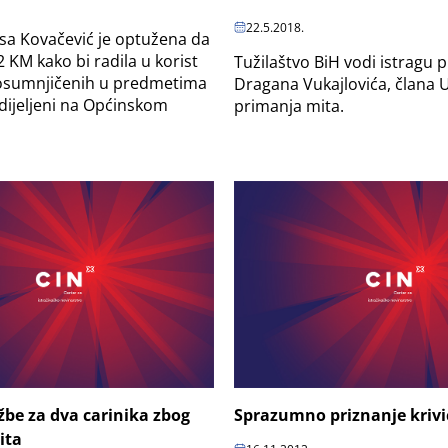
22.5.2018.
isa Kovačević je optužena da
2 KM kako bi radila u korist
Tužilaštvo BiH vodi istragu p
 osumnjičenih u predmetima
Dragana Vukajlovića, člana 
odijeljeni na Općinskom
primanja mita.
žbe za dva carinika zbog
Sprazumno priznanje krivi
ita