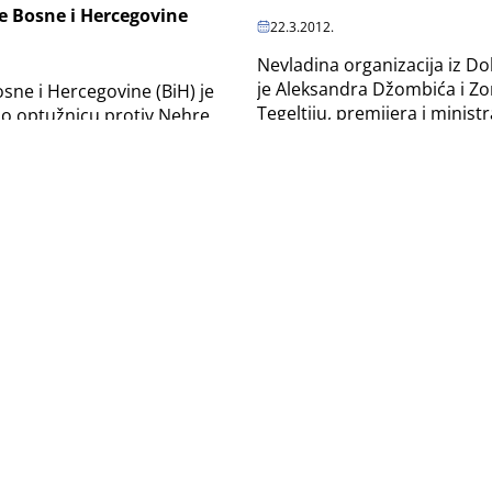
e Bosne i Hercegovine
22.3.2012.
Nevladina organizacija iz Dob
je Aleksandra Džombića i Z
osne i Hercegovine (BiH) je
Tegeltiju, premijera i ministr
o optužnicu protiv Nehre
RS-a, da su budžetskim nov
z Tuzle i Mevludina Đerzića
finansirali privatne...
a koji su tražili i uzeli mito...
 korupcije: Mito dao svaki
đanin BiH