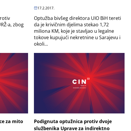
17.2.2017.
Optužba bivšeg direktora UIO BiH tereti
rotiv
da je krivičnim djelima stekao 1,72
URŽ-a, zbog
miliona KM, koje je stavljao u legalne
tokove kupujući nekretnine u Sarajevu i
okoli...
ce za mito
Podignuta optužnica protiv dvoje
službenika Uprave za indirektno