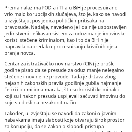
Prema nalazima FOD-a i TI-a u BiH je procesuirano
vrlo malo korupcijskih slučajeva, što je, kako se navodi
u izvještaju, posljedica političkih pritisaka na
pravosuđe. Nadalje, navedeno je i da nije uspostavljen
jedinstveni i efikasan sistem za oduzimanje imovinske
koristi stečene kriminalom, kao i to da BiH nije
napravila napredak u procesuiranju krivičnih djela
pranja novca.
Centar za istraživačko novinarstvo (CIN) je prošle
godine pisao da se presude za oduzimanje nelegalno
stečene imovine ne provode. Tada je država zbog
nejasnih zakonskih pravila godišnje gubila najmanje
četiri i po miliona maraka, što su koristili kriminalci
koji su i nakon presuda uspijevali sačuvati imovinu do
koje su došli na nezakonit način.
Također, u izvještaju se navodi da zakoni o javnim
nabavkama imaju slabosti koje otvaraju širok prostor
za korupciju, da se Zakon o slobodi pristupa