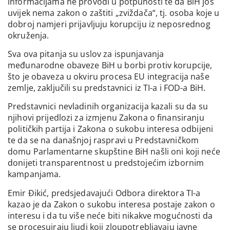
informacijama ne provodi u potpunosti te da BiH još
uvijek nema zakon o zaštiti „zviždača“, tj. osoba koje u
dobroj namjeri prijavljuju korupciju iz neposrednog
okruženja.
Sva ova pitanja su uslov za ispunjavanja
međunarodne obaveze BiH u borbi protiv korupcije,
što je obaveza u okviru procesa EU integracija naše
zemlje, zaključili su predstavnici iz TI-a i FOD-a BiH.
Predstavnici nevladinih organizacija kazali su da su
njihovi prijedlozi za izmjenu Zakona o finansiranju
političkih partija i Zakona o sukobu interesa odbijeni
te da se na današnjoj raspravi u Predstavničkom
domu Parlamentarne skupštine BiH našli oni koji neće
donijeti transparentnost u predstojećim izbornim
kampanjama.
Emir Đikić, predsjedavajući Odbora direktora TI-a
kazao je da Zakon o sukobu interesa postaje zakon o
interesu i da tu više neće biti nikakve mogućnosti da
se procesuiraju ljudi koji zloupotrebljavaju javne