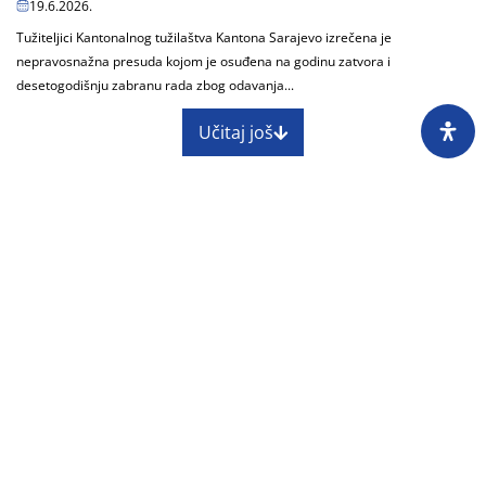
19.6.2026.
Tužiteljici Kantonalnog tužilaštva Kantona Sarajevo izrečena je
nepravosnažna presuda kojom je osuđena na godinu zatvora i
desetogodišnju zabranu rada zbog odavanja...
Učitaj još
O nama
Impressum
Skupština
Godišnji izvještaj
Nagrade
Kontakti