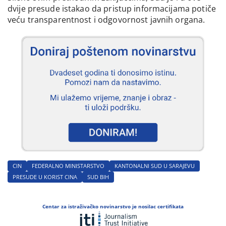
dvije presude istakao da pristup informacijama potiče
veću transparentnost i odgovornost javnih organa.
CIN
FEDERALNO MINISTARSTVO
KANTONALNI SUD U SARAJEVU
PRESUDE U KORIST CINA
SUD BIH
Centar za istraživačko novinarstvo je nosilac certifikata