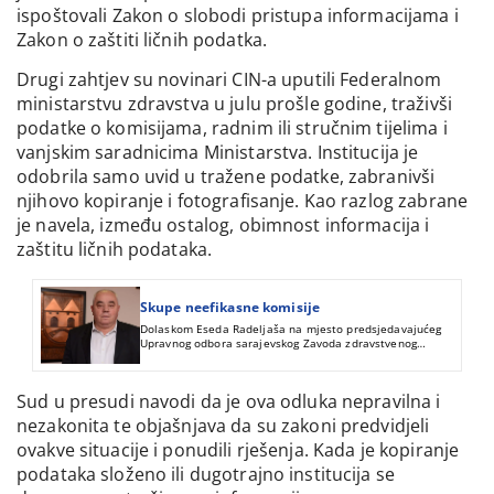
ispoštovali Zakon o slobodi pristupa informacijama i
Zakon o zaštiti ličnih podatka.
Drugi zahtjev su novinari CIN-a uputili Federalnom
ministarstvu zdravstva u julu prošle godine, traživši
podatke o komisijama, radnim ili stručnim tijelima i
vanjskim saradnicima Ministarstva. Institucija je
odobrila samo uvid u tražene podatke, zabranivši
njihovo kopiranje i fotografisanje. Kao razlog zabrane
je navela, između ostalog, obimnost informacija i
zaštitu ličnih podataka.
Skupe neefikasne komisije
Dolaskom Eseda Radeljaša na mjesto predsjedavajućeg
Upravnog odbora sarajevskog Zavoda zdravstvenog
osiguranja utrostručen je broj komisija u ovoj ustanovi, a
njihovim članovima je za tri godine iz budžeta isplaćeno
više od 580.000 KM.
Sud u presudi navodi da je ova odluka nepravilna i
nezakonita te objašnjava da su zakoni predvidjeli
ovakve situacije i ponudili rješenja. Kada je kopiranje
podataka složeno ili dugotrajno institucija se