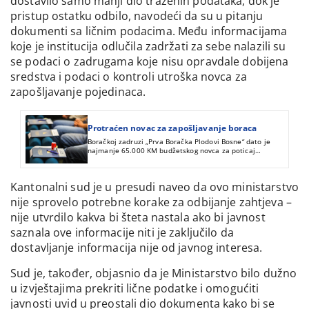
dostavilo samo manji dio traženih podataka, dok je
pristup ostatku odbilo, navodeći da su u pitanju
dokumenti sa ličnim podacima. Među informacijama
koje je institucija odlučila zadržati za sebe nalazili su
se podaci o zadrugama koje nisu opravdale dobijena
sredstva i podaci o kontroli utroška novca za
zapošljavanje pojedinaca.
Protraćen novac za zapošljavanje boraca
Boračkoj zadruzi „Prva Boračka Plodovi Bosne“ dato je
najmanje 65.000 KM budžetskog novca za poticaj
zapošljavanju bivših boraca. Novac je potrošen, a ciljevi
nisu ispunjeni.
Kantonalni sud je u presudi naveo da ovo ministarstvo
nije sprovelo potrebne korake za odbijanje zahtjeva –
nije utvrdilo kakva bi šteta nastala ako bi javnost
saznala ove informacije niti je zaključilo da
dostavljanje informacija nije od javnog interesa.
Sud je, također, objasnio da je Ministarstvo bilo dužno
u izvještajima prekriti lične podatke i omogućiti
javnosti uvid u preostali dio dokumenta kako bi se