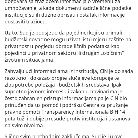
dogovara sa tražiocem informacija o vremenu za
umnožavanje, a kada dokumenti sadrže lične podatke
institucije su ih dužne obrisati i ostatak informacije
dostaviti tražiocu.
Uz to, Sud je podsjetio da pojedinci koji su primali
budžetski novac ne mogu uživati istu mjeru zaštite na
privatnost u pogledu obrade ličnih podataka kao
pojedinci u privatnom sektoru ili drugim „običnim“
životnim situacijama.
Zahvaljujući informacijama iz institucija, CIN je do sada
razotkrio i dokazao brojne slučajeve korupcije te
zloupotrebe položaja i budžetskih sredstava. Ipak,
suprotno javnom interesu i zakonu, novinarima je
često zabranjen pristup informacijama pa je CIN bio
prinuđen da uz pomoć i podršku Centra za pružanje
pravne pomoći Transparency Internationala BiH 14
puta tuži i dobije presude protiv institucija i ustanova
na svim nivoima.
Slično svim prethodnim zaključcima, Sud je i u ove