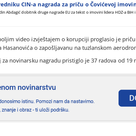
edniku CIN-a nagrada za priču o Čovićevoj imovin
din Abdagić dobitnik druge nagrade EU za tekst o imovini lidera HDZ-a BiH i
ljim video izvještajem o korupciji proglasio je prič
era Hasanovića o zapošljavanu na tuzlanskom aerodro
 za novinarsku nagradu pristiglo je 37 radova od 19 