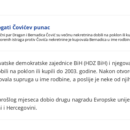
gati Čovićev punac
čni par Dragan i Bernadica Čović su većinu nekretnina dobili na poklon ili k
orenih istraga protiv Čovića nekretnine je kupovala Bernadica u ime rodbine, 
ila na poklon.
Hrvatske demokratske zajednice BiH (HDZ BiH) i njego
ili na poklon ili kupili do 2003. godine. Nakon otvor
ovala supruga u ime rodbine, a poslije je neke od njih
 prošlog mjeseca dobio drugu nagradu Evropske unije
i i Hercegovini.