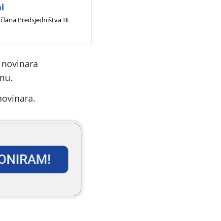
i
 člana Predsjedništva Bi
u novinara
mu.
novinara.