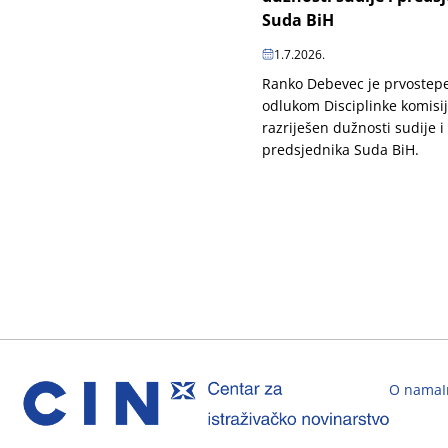
Suda BiH
1.7.2026.
Ranko Debevec je prvoste
odlukom Disciplinke komisi
razriješen dužnosti sudije i
predsjednika Suda BiH.
O nama