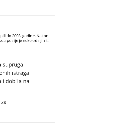
upili do 2003. godine. Nakon
a poslije je neke od njih i
va supruga
enih istraga
 i dobila na
 za