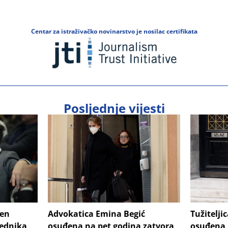
Centar za istraživačko novinarstvo je nosilac certifikata
Posljednje vijesti
šen
Advokatica Emina Begić
Tužitelji
jednika
osuđena na pet godina zatvora
osuđena 