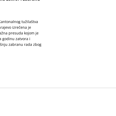
 Kantonalnog tužilaštva
rajevo izrečena je
ažna presuda kojom je
 godinu zatvora i
šnju zabranu rada zbog