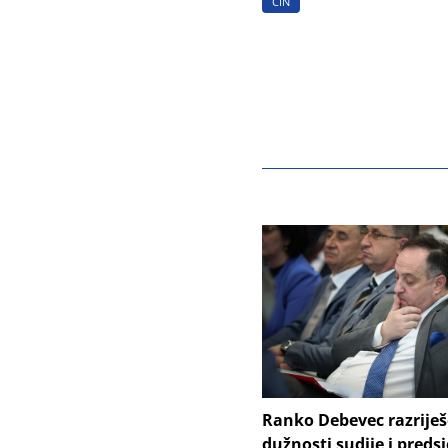
CIN
Ranko Debevec razrije
dužnosti sudije i preds