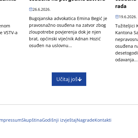
rada
26.6.2026.
19.6.2026.
Bugojanska advokatica Emina Begić je
pravosnažno osuđena na zatvor zbog
penom
Tužiteljici
zloupotrebe povjerenja dok je njen
je VSTV-a
Kantona Sa
brat, općinski vijećnik Adnan Hozić
nepravosn
osuđen na uslovnu...
osuđena na
desetogodi
odavanja...
Učitaj još
Impressum
Skupština
Godišnji izvještaj
Nagrade
Kontakti