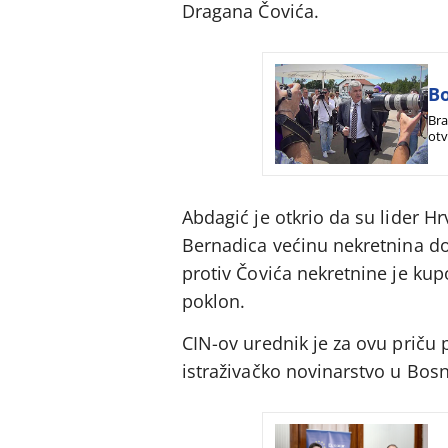
Dragana Čovića.
Bo
Bra
otv
dob
Abdagić je otkrio da su lider 
Bernadica većinu nekretnina dob
protiv Čovića nekretnine je kup
poklon.
CIN-ov urednik je za ovu priču
istraživačko novinarstvo u Bosn