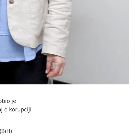
obio je
aj o korupciji
(BiH)