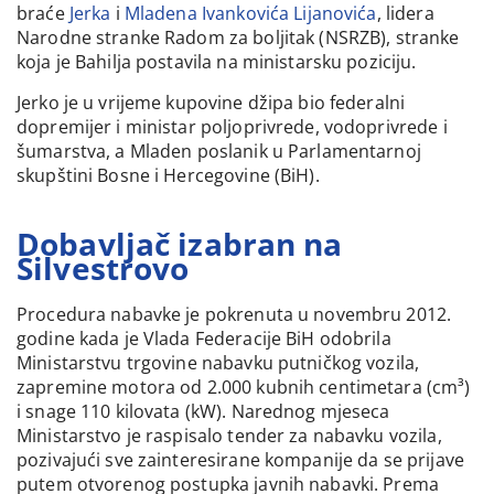
braće
Jerka
i
Mladena Ivankovića Lijanovića
, lidera
Narodne stranke Radom za boljitak (NSRZB), stranke
koja je Bahilja postavila na ministarsku poziciju.
Jerko je u vrijeme kupovine džipa bio federalni
dopremijer i ministar poljoprivrede, vodoprivrede i
šumarstva, a Mladen poslanik u Parlamentarnoj
skupštini Bosne i Hercegovine (BiH).
Dobavljač izabran na
Silvestrovo
Procedura nabavke je pokrenuta u novembru 2012.
godine kada je Vlada Federacije BiH odobrila
Ministarstvu trgovine nabavku putničkog vozila,
zapremine motora od 2.000 kubnih centimetara (cm³)
i snage 110 kilovata (kW). Narednog mjeseca
Ministarstvo je raspisalo tender za nabavku vozila,
pozivajući sve zainteresirane kompanije da se prijave
putem otvorenog postupka javnih nabavki. Prema