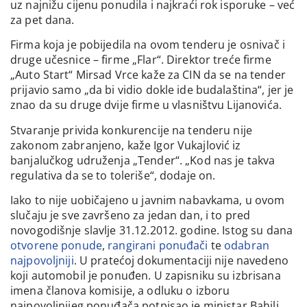
uz najnižu cijenu ponudila i najkraći rok isporuke – već
za pet dana.
Firma koja je pobijedila na ovom tenderu je osnivač i
druge učesnice – firme „Flar“. Direktor treće firme
„Auto Start“ Mirsad Vrce kaže za CIN da se na tender
prijavio samo „da bi vidio dokle ide budalaština“, jer je
znao da su druge dvije firme u vlasništvu Lijanovića.
Stvaranje privida konkurencije na tenderu nije
zakonom zabranjeno, kaže Igor Vukajlović iz
banjalučkog udruženja „Tender“. „Kod nas je takva
regulativa da se to toleriše“, dodaje on.
Iako to nije uobičajeno u javnim nabavkama, u ovom
slučaju je sve završeno za jedan dan, i to pred
novogodišnje slavlje 31.12.2012. godine. Istog su dana
otvorene ponude
,
rangirani ponuđači
te
odabran
najpovoljniji
. U pratećoj dokumentaciji nije navedeno
koji automobil je ponuđen. U zapisniku su izbrisana
imena članova komisije, a odluku o izboru
najpovoljnijeg ponuđača potpisao je ministar Bahilj.