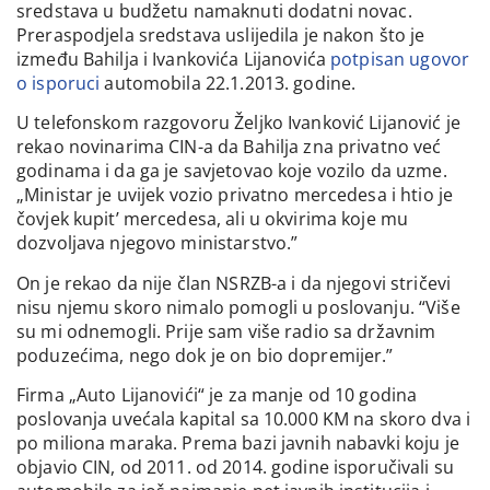
sredstava u budžetu namaknuti dodatni novac.
Preraspodjela sredstava uslijedila je nakon što je
između Bahilja i Ivankovića Lijanovića
potpisan ugovor
o isporuci
automobila 22.1.2013. godine.
U telefonskom razgovoru Željko Ivanković Lijanović je
rekao novinarima CIN-a da Bahilja zna privatno već
godinama i da ga je savjetovao koje vozilo da uzme.
„Ministar je uvijek vozio privatno mercedesa i htio je
čovjek kupit’ mercedesa, ali u okvirima koje mu
dozvoljava njegovo ministarstvo.”
On je rekao da nije član NSRZB-a i da njegovi stričevi
nisu njemu skoro nimalo pomogli u poslovanju. “Više
su mi odnemogli. Prije sam više radio sa državnim
poduzećima, nego dok je on bio dopremijer.”
Firma „Auto Lijanovići“ je za manje od 10 godina
poslovanja uvećala kapital sa 10.000 KM na skoro dva i
po miliona maraka. Prema bazi javnih nabavki koju je
objavio CIN, od 2011. od 2014. godine isporučivali su