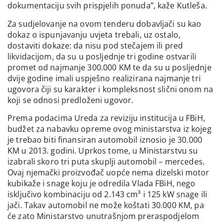
dokumentaciju svih prispjelih ponuda”, kaže Kutleša.
Za sudjelovanje na ovom tenderu dobavljači su kao
dokaz o ispunjavanju uvjeta trebali, uz ostalo,
dostaviti dokaze: da nisu pod stečajem ili pred
likvidacijom, da su u posljednje tri godine ostvarili
promet od najmanje 300.000 KM te da su u posljednje
dvije godine imali uspješno realizirana najmanje tri
ugovora čiji su karakter i kompleksnost slični onom na
koji se odnosi predloženi ugovor.
Prema podacima Ureda za reviziju institucija u FBiH,
budžet za nabavku opreme ovog ministarstva iz kojeg
je trebao biti finansiran automobil iznosio je 30.000
KM u 2013. godini. Uprkos tome, u Ministarstvu su
izabrali skoro tri puta skuplji automobil – mercedes.
Ovaj njemački proizvođač uopće nema dizelski motor
kubikaže i snage koju je odredila Vlada FBiH, nego
isključivo kombinaciju od 2.143 cm³ i 125 kW snage ili
jači. Takav automobil ne može koštati 30.000 KM, pa
će zato Ministarstvo unutrašnjom preraspodjelom