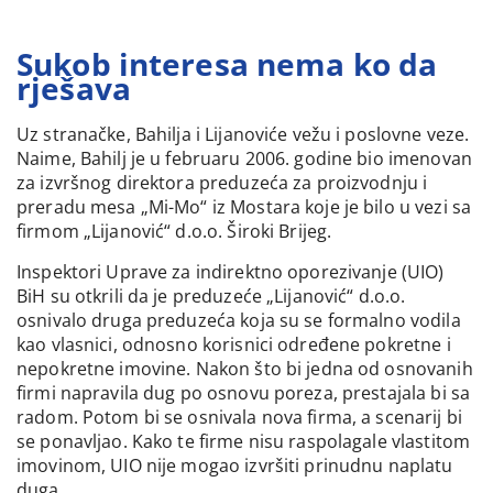
Sukob interesa nema ko da
rješava
Uz stranačke, Bahilja i Lijanoviće vežu i poslovne veze.
Naime, Bahilj je u februaru 2006. godine bio imenovan
za izvršnog direktora preduzeća za proizvodnju i
preradu mesa „Mi-Mo“ iz Mostara koje je bilo u vezi sa
firmom „Lijanović“ d.o.o. Široki Brijeg.
Inspektori Uprave za indirektno oporezivanje (UIO)
BiH su otkrili da je preduzeće „Lijanović“ d.o.o.
osnivalo druga preduzeća koja su se formalno vodila
kao vlasnici, odnosno korisnici određene pokretne i
nepokretne imovine. Nakon što bi jedna od osnovanih
firmi napravila dug po osnovu poreza, prestajala bi sa
radom. Potom bi se osnivala nova firma, a scenarij bi
se ponavljao. Kako te firme nisu raspolagale vlastitom
imovinom, UIO nije mogao izvršiti prinudnu naplatu
duga.