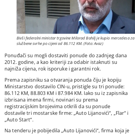
Bivši federalni ministar trgovine Milorad Bahilj je kupio mercedesa za
službene svrhe po cijeni od 86.112 KM. (Foto: Avaz)
Ponuđači su mogli dostaviti ponude do zadnjeg dana
2012. godine, a kao kriteriji za odabir istaknuti su
najniža cijena, rok isporuke i garantni rok.
Prema zapisniku sa otvaranja ponuda čiju je kopiju
Ministarstvo dostavilo CIN-u, pristigle su tri ponude:
86.112 KM, 88.803 KM i 87.984 KM. Iako su iz zapisnika
izbrisana imena firmi, novinari su prema
registracijskim brojevima otkrili da su ponude
dostavile tri mostarske firme: „Auto Lijanovići“, „Flar“ i
„Auto Start“.
Na tenderu je pobijedila „Auto Lijanovići“, firma koja je