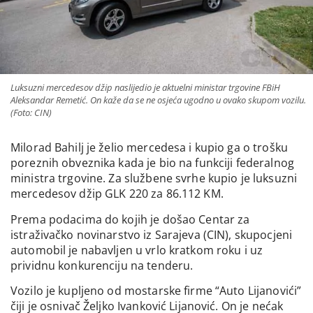
Luksuzni mercedesov džip naslijedio je aktuelni ministar trgovine FBiH
Aleksandar Remetić. On kaže da se ne osjeća ugodno u ovako skupom vozilu.
(Foto: CIN)
Milorad Bahilj je želio mercedesa i kupio ga o trošku
poreznih obveznika kada je bio na funkciji federalnog
ministra trgovine. Za službene svrhe kupio je luksuzni
mercedesov džip GLK 220 za 86.112 KM.
Prema podacima do kojih je došao Centar za
istraživačko novinarstvo iz Sarajeva (CIN), skupocjeni
automobil je nabavljen u vrlo kratkom roku i uz
prividnu konkurenciju na tenderu.
Vozilo je kupljeno od mostarske firme “Auto Lijanovići”
čiji je osnivač Željko Ivanković Lijanović. On je nećak