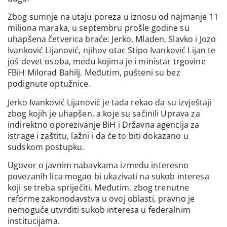
Zbog sumnje na utaju poreza u iznosu od najmanje 11
miliona maraka, u septembru prošle godine su
uhapšena četverica braće: Jerko, Mladen, Slavko i Jozo
Ivanković Lijanović, njihov otac Stipo Ivanković Lijan te
još devet osoba, među kojima je i ministar trgovine
FBiH Milorad Bahilj. Međutim, pušteni su bez
podignute optužnice.
Jerko Ivanković Lijanović je tada rekao da su izvještaji
zbog kojih je uhapšen, a koje su sačinili Uprava za
indirektno oporezivanje BiH i Državna agencija za
istrage i zaštitu, lažni i da će to biti dokazano u
sudskom postupku.
Ugovor o javnim nabavkama između interesno
povezanih lica mogao bi ukazivati na sukob interesa
koji se treba spriječiti. Međutim, zbog trenutne
reforme zakonodavstva u ovoj oblasti, pravno je
nemoguće utvrditi sukob interesa u federalnim
institucijama.