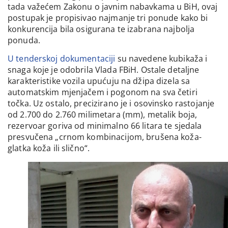
tada važećem Zakonu o javnim nabavkama u BiH, ovaj
postupak je propisivao najmanje tri ponude kako bi
konkurencija bila osigurana te izabrana najbolja
ponuda.
U tenderskoj dokumentaciji
su navedene kubikaža i
snaga koje je odobrila Vlada FBiH. Ostale detaljne
karakteristike vozila upućuju na džipa dizela sa
automatskim mjenjačem i pogonom na sva četiri
točka. Uz ostalo, precizirano je i osovinsko rastojanje
od 2.700 do 2.760 milimetara (mm), metalik boja,
rezervoar goriva od minimalno 66 litara te sjedala
presvučena „crnom kombinacijom, brušena koža-
glatka koža ili slično“.