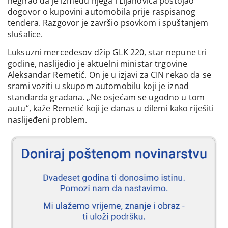
negirao da je između njega i Lijanovića postojao
dogovor o kupovini automobila prije raspisanog
tendera. Razgovor je završio psovkom i spuštanjem
slušalice.
Luksuzni mercedesov džip GLK 220, star nepune tri
godine, naslijedio je aktuelni ministar trgovine
Aleksandar Remetić. On je u izjavi za CIN rekao da se
srami voziti u skupom automobilu koji je iznad
standarda građana. „Ne osjećam se ugodno u tom
autu“, kaže Remetić koji je danas u dilemi kako riješiti
naslijeđeni problem.