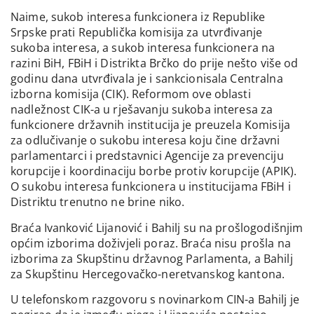
Naime, sukob interesa funkcionera iz Republike
Srpske prati Republička komisija za utvrđivanje
sukoba interesa, a sukob interesa funkcionera na
razini BiH, FBiH i Distrikta Brčko do prije nešto više od
godinu dana utvrđivala je i sankcionisala Centralna
izborna komisija (CIK). Reformom ove oblasti
nadležnost CIK-a u rješavanju sukoba interesa za
funkcionere državnih institucija je preuzela Komisija
za odlučivanje o sukobu interesa koju čine državni
parlamentarci i predstavnici Agencije za prevenciju
korupcije i koordinaciju borbe protiv korupcije (APIK).
O sukobu interesa funkcionera u institucijama FBiH i
Distriktu trenutno ne brine niko.
Braća Ivanković Lijanović i Bahilj su na prošlogodišnjim
općim izborima doživjeli poraz. Braća nisu prošla na
izborima za Skupštinu državnog Parlamenta, a Bahilj
za Skupštinu Hercegovačko-neretvanskog kantona.
U telefonskom razgovoru s novinarkom CIN-a Bahilj je