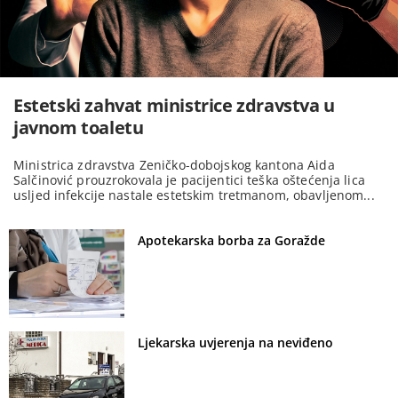
Estetski zahvat ministrice zdravstva u
javnom toaletu
Ministrica zdravstva Zeničko-dobojskog kantona Aida
Salčinović prouzrokovala je pacijentici teška oštećenja lica
usljed infekcije nastale estetskim tretmanom, obavljenom...
Apotekarska borba za Goražde
Ljekarska uvjerenja na neviđeno