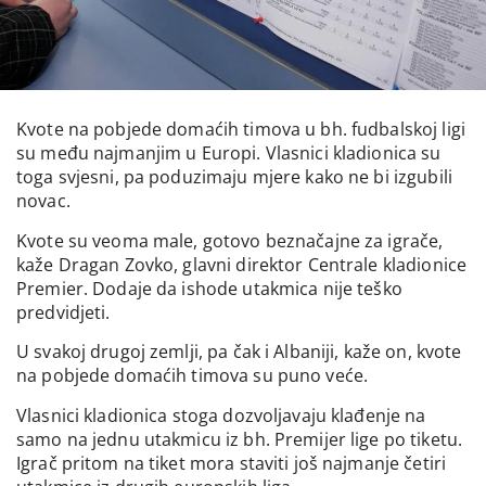
Kvote na pobjede domaćih timova u bh. fudbalskoj ligi
su među najmanjim u Europi. Vlasnici kladionica su
toga svjesni, pa poduzimaju mjere kako ne bi izgubili
novac.
Kvote su veoma male, gotovo beznačajne za igrače,
kaže Dragan Zovko, glavni direktor Centrale kladionice
Premier. Dodaje da ishode utakmica nije teško
predvidjeti.
U svakoj drugoj zemlji, pa čak i Albaniji, kaže on, kvote
na pobjede domaćih timova su puno veće.
Vlasnici kladionica stoga dozvoljavaju klađenje na
samo na jednu utakmicu iz bh. Premijer lige po tiketu.
Igrač pritom na tiket mora staviti još najmanje četiri