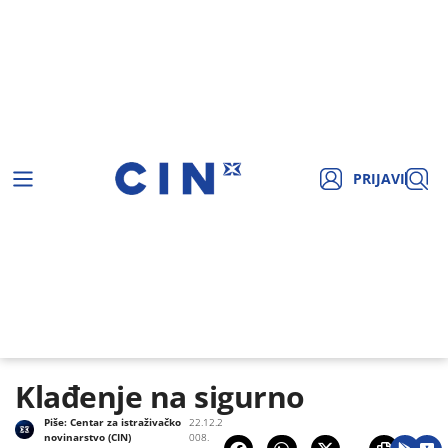
PRIJAVI
Klađenje na sigurno
Piše:
Centar za istraživačko
22.12.2
novinarstvo (CIN)
008.