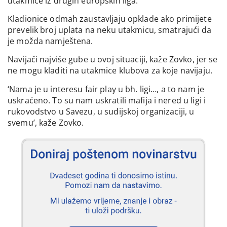
utakmice iz drugih europskih liga.
Kladionice odmah zaustavljaju opklade ako primijete
prevelik broj uplata na neku utakmicu, smatrajući da
je možda namještena.
Navijači najviše gube u ovoj situaciji, kaže Zovko, jer se
ne mogu kladiti na utakmice klubova za koje navijaju.
‘Nama je u interesu fair play u bh. ligi…, a to nam je
uskraćeno. To su nam uskratili mafija i nered u ligi i
rukovodstvo u Savezu, u sudijskoj organizaciji, u
svemu’, kaže Zovko.