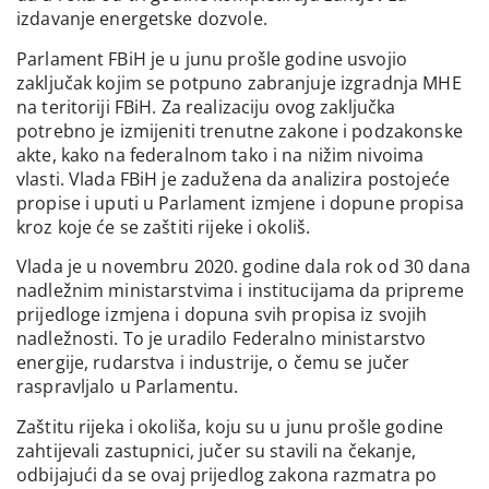
izdavanje energetske dozvole.
Parlament FBiH je u junu prošle godine usvojio
zaključak kojim se potpuno zabranjuje izgradnja MHE
na teritoriji FBiH. Za realizaciju ovog zaključka
potrebno je izmijeniti trenutne zakone i podzakonske
akte, kako na federalnom tako i na nižim nivoima
vlasti. Vlada FBiH je zadužena da analizira postojeće
propise i uputi u Parlament izmjene i dopune propisa
kroz koje će se zaštiti rijeke i okoliš.
Vlada je u novembru 2020. godine dala rok od 30 dana
nadležnim ministarstvima i institucijama da pripreme
prijedloge izmjena i dopuna svih propisa iz svojih
nadležnosti. To je uradilo Federalno ministarstvo
energije, rudarstva i industrije, o čemu se jučer
raspravljalo u Parlamentu.
Zaštitu rijeka i okoliša, koju su u junu prošle godine
zahtijevali zastupnici, jučer su stavili na čekanje,
odbijajući da se ovaj prijedlog zakona razmatra po