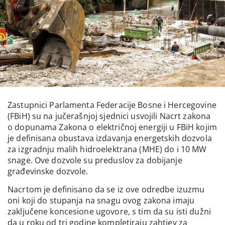
Zastupnici Parlamenta Federacije Bosne i Hercegovine
(FBiH) su na jučerašnjoj sjednici usvojili Nacrt zakona
o dopunama Zakona o električnoj energiji u FBiH kojim
je definisana obustava izdavanja energetskih dozvola
za izgradnju malih hidroelektrana (MHE) do i 10 MW
snage. Ove dozvole su preduslov za dobijanje
građevinske dozvole.
Nacrtom je definisano da se iz ove odredbe izuzmu
oni koji do stupanja na snagu ovog zakona imaju
zaključene koncesione ugovore, s tim da su isti dužni
da u roku od tri godine kompletiraju zahtjev za