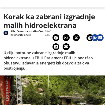
Korak ka zabrani izgradnje
malih hidroelektrana
Piše:
Centar za istraživačko
28.4.2
novinarstvo (CIN)
021.
U cilju potpune zabrane izgradnje malih
hidroelektrana u FBiH Parlament FBiH je podržao
obustavu izdavanja energetskih dozvola za ova
postrojenja.