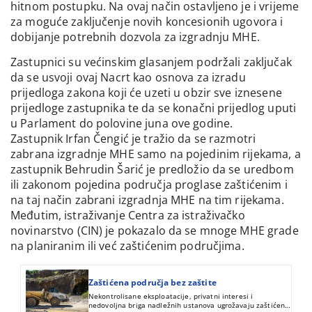
hitnom postupku. Na ovaj način ostavljeno je i vrijeme
za moguće zaključenje novih koncesionih ugovora i
dobijanje potrebnih dozvola za izgradnju MHE.
Zastupnici su većinskim glasanjem podržali zaključak
da se usvoji ovaj Nacrt kao osnova za izradu
prijedloga zakona koji će uzeti u obzir sve iznesene
prijedloge zastupnika te da se konačni prijedlog uputi
u Parlament do polovine juna ove godine.
Zastupnik Irfan Čengić je tražio da se razmotri
zabrana izgradnje MHE samo na pojedinim rijekama, a
zastupnik Behrudin Šarić je predložio da se uredbom
ili zakonom pojedina područja proglase zaštićenim i
na taj način zabrani izgradnja MHE na tim rijekama.
Međutim, istraživanje Centra za istraživačko
novinarstvo (CIN) je pokazalo da se mnoge MHE grade
na planiranim ili već zaštićenim područjima.
Zaštićena područja bez zaštite
Nekontrolisane eksploatacije, privatni interesi i
nedovoljna briga nadležnih ustanova ugrožavaju zaštićena