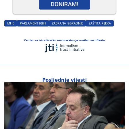
MHE
PARLAMENT FBIH
ZABRANA IZGRADNJE
ZAŠTITA RIJEKA
Centar za istraživačko novinarstvo je nosilac certifikata
Posljednje vijesti