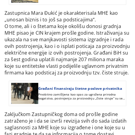
prirodna dobra u Bosni i Hercegovini.
Zastupnica Mara Đukić je okarakterisala MHE kao
„unosan biznis i to još sa podsticajima“.
O tome, ali i o štetama koje okolišu donosi gradnja
MHE pisao je CIN krajem prošle godine. Istraživanja su
ukazala na sve manjkavosti sistema izgradnje i rada
ovih postrojenja, kao i o isplati poticaja za proizvodnju
električne energije iz ovih postrojenja. Građani BiH su
za šest godina uplatili najmanje 207 miliona maraka
koje su entitetske vlasti podijelile uglavnom privatnim
firmama kao podsticaj za proizvodnju tzv. čiste struje.
Građani finansiraju štetne poslove privatnika
Prvobitno zamišljena kao spas za ugrožena prirodna
bogatstva, postrojenja za proizvodnju „čiste struje“ su se
pretvorila u suprotnost i izvor sigurne i lake zarade
privatnicima.
Zaključkom Zastupničkog doma od prošle godine
zatraženo je i da se izvrši revizija svih do sada izdatih
saglasnosti za MHE koje su izgrađene i one koje su u
fazi gradnje te da se informacija o tome dostavi