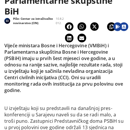
Parlamentarne skupštine
BiH
Piše:
Centar za istraživačko
10.8.2
novinarstvo (CIN)
012.
Vijeće ministara Bosne i Hercegovine (VMBiH) i
Parlamentarna skupština Bosne i Hercegovine
(PSBiH) imaju u prvih šest mjeseci ove godine, a u
odnosu na ranije sazive, najlošije rezultate rada, stoji
u izvještaju koji je sačinila nevladina organizacija
Centri civilnih inicijativa (CCI). Oni su uradili
monitoring rada ovih institucija za prvu polovinu ove
godine.
U izvještaju koji su predstavili na današnjoj pres-
konferenciji u Sarajevu naveli su da se radi malo, a
troši puno. Zastupnici Predstavničkog doma PSBiH su
u prvoj polovini ove godine održali 13 sjednica na