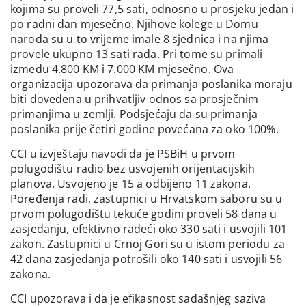
kojima su proveli 77,5 sati, odnosno u prosjeku jedan i
po radni dan mjesečno. Njihove kolege u Domu
naroda su u to vrijeme imale 8 sjednica i na njima
provele ukupno 13 sati rada. Pri tome su primali
između 4.800 KM i 7.000 KM mjesečno. Ova
organizacija upozorava da primanja poslanika moraju
biti dovedena u prihvatljiv odnos sa prosječnim
primanjima u zemlji. Podsjećaju da su primanja
poslanika prije četiri godine povećana za oko 100%.
CCI u izvještaju navodi da je PSBiH u prvom
polugodištu radio bez usvojenih orijentacijskih
planova. Usvojeno je 15 a odbijeno 11 zakona.
Poređenja radi, zastupnici u Hrvatskom saboru su u
prvom polugodištu tekuće godini proveli 58 dana u
zasjedanju, efektivno radeći oko 330 sati i usvojili 101
zakon. Zastupnici u Crnoj Gori su u istom periodu za
42 dana zasjedanja potrošili oko 140 sati i usvojili 56
zakona.
CCI upozorava i da je efikasnost sadašnjeg saziva