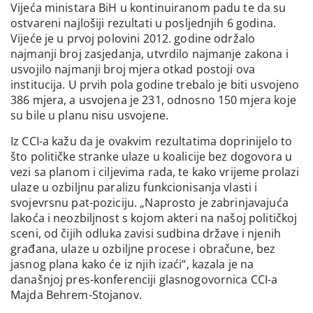
Vijeća ministara BiH u kontinuiranom padu te da su
ostvareni najlošiji rezultati u posljednjih 6 godina.
Vijeće je u prvoj polovini 2012. godine održalo
najmanji broj zasjedanja, utvrdilo najmanje zakona i
usvojilo najmanji broj mjera otkad postoji ova
institucija. U prvih pola godine trebalo je biti usvojeno
386 mjera, a usvojena je 231, odnosno 150 mjera koje
su bile u planu nisu usvojene.
Iz CCI-a kažu da je ovakvim rezultatima doprinijelo to
što političke stranke ulaze u koalicije bez dogovora u
vezi sa planom i ciljevima rada, te kako vrijeme prolazi
ulaze u ozbiljnu paralizu funkcionisanja vlasti i
svojevrsnu pat-poziciju. „Naprosto je zabrinjavajuća
lakoća i neozbiljnost s kojom akteri na našoj političkoj
sceni, od čijih odluka zavisi sudbina države i njenih
građana, ulaze u ozbiljne procese i obračune, bez
jasnog plana kako će iz njih izaći“, kazala je na
današnjoj pres-konferenciji glasnogovornica CCI-a
Majda Behrem-Stojanov.