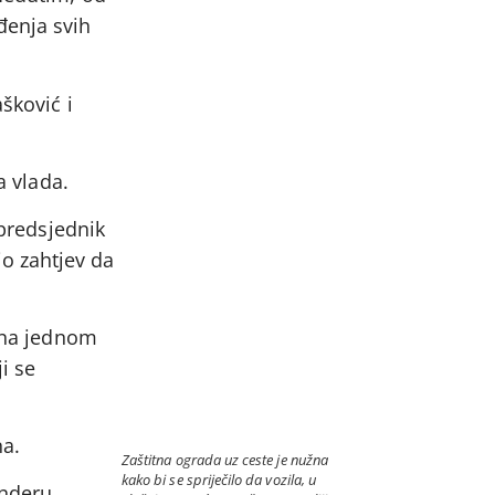
đenja svih
šković i
a vlada.
 predsjednik
o zahtjev da
u na jednom
i se
na.
Zaštitna ograda uz ceste je nužna
kako bi se spriječilo da vozila, u
enderu