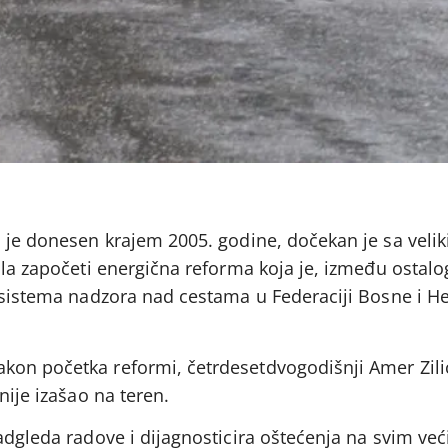
i je donesen krajem 2005. godine, dočekan je sa veli
ala započeti energična reforma koja je, između ostalo
g sistema nadzora nad cestama u Federaciji Bosne i H
on početka reformi, četrdesetdvogodišnji Amer Zilić
nije izašao na teren.
adgleda radove i dijagnosticira oštećenja na svim ve