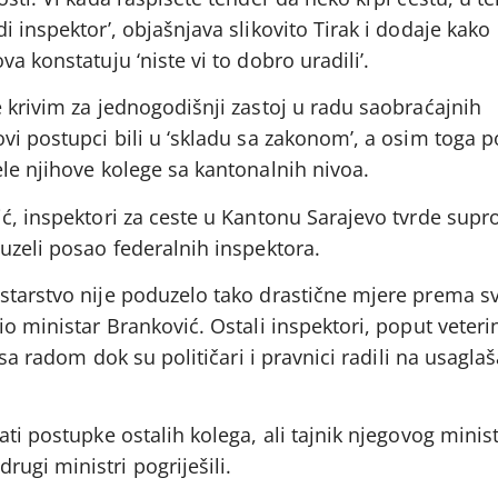
i inspektor’, objašnjava slikovito Tirak i dodaje kako
a konstatuju ‘niste vi to dobro uradili’.
 krivim za jednogodišnji zastoj u radu saobraćajnih
vi postupci bili u ‘skladu sa zakonom’, a osim toga 
le njihove kolege sa kantonalnih nivoa.
ić, inspektori za ceste u Kantonu Sarajevo tvrde supr
uzeli posao federalnih inspektora.
starstvo nije poduzelo tako drastične mjere prema s
io ministar Branković. Ostali inspektori, poput veteri
i sa radom dok su političari i pravnici radili na usagla
ati postupke ostalih kolega, ali tajnik njegovog minis
ugi ministri pogriješili.