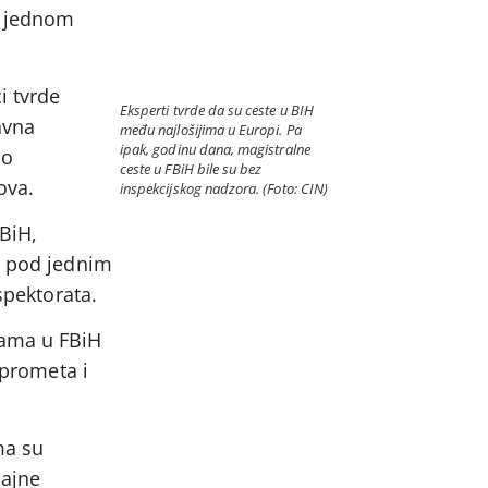
 u jednom
i tvrde
Eksperti tvrde da su ceste u BIH
avna
među najlošijima u Europi. Pa
ipak, godinu dana, magistralne
io
ceste u FBiH bile su bez
ova.
inspekcijskog nadzora. (Foto: CIN)
BiH,
i pod jednim
spektorata.
tama u FBiH
 prometa i
ma su
ćajne