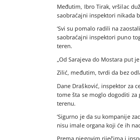
Međutim, Ibro Tirak, vršilac du
saobraćajni inspektori nikada 
‘Svi su pomalo radili na zaost
saobraćajni inspektori puno toga
teren.
„Od Sarajeva do Mostara put je uv
Zilić, međutim, tvrdi da bez od
Dane Drašković, inspektor za ce
tome šta se moglo dogoditi za g
terenu.
‘Sigurno je da su kompanije za
nisu imale organa koji će ih nadz
Prema njegovim riječima i insp