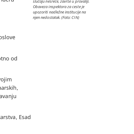
slučaju nesreće, završe u provaliji.
Obaveza inspektora za ceste je
upozoriti nadležne institucije na
njen nedostatak. (Foto: CIN)
poslove
otno od
vojim
narskih,
šavanju
tarstva, Esad