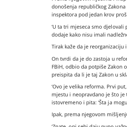
donošenja republičkog Zakona o
inspektora pod jedan krov prošl
‘U ta tri mjeseca smo djelovali
dodaje kako nisu imali nadležno
Tirak kaže da je reorganizaciju 
On tvrdi da je do zastoja u refo
FBiH, odbio da potpiše Zakon 
preispita da li je taj Zakon u s
‘Ovo je velika reforma. Prvi pu
mjestu i neopravdano je što je 
istovremeno i pita: ‘Šta ja mog
Ipak, prema njegovom mišljenju
‘Znate, oni sebi daju puno važn