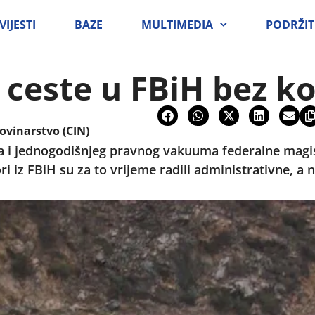
VIJESTI
BAZE
MULTIMEDIA
PODRŽIT
 ceste u FBiH bez k
ovinarstvo (CIN)
 i jednogodišnjeg pravnog vakuuma federalne magist
i iz FBiH su za to vrijeme radili administrativne, a 