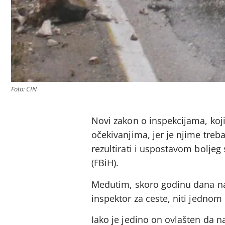
Foto: CIN
Novi zakon o inspekcijama, koj
očekivanjima, jer je njime treb
rezultirati i uspostavom bolje
(FBiH).
Međutim, skoro godinu dana nak
inspektor za ceste, niti jednom 
Iako je jedino on ovlašten da n