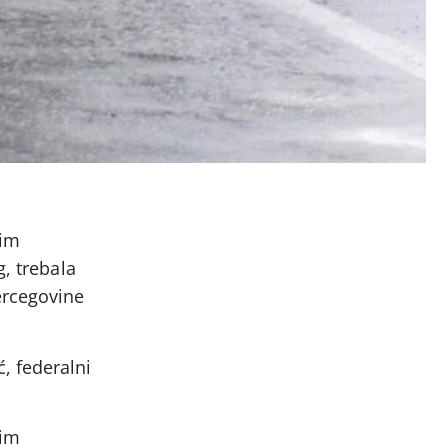
kim
g, trebala
ercegovine
, federalni
ćim