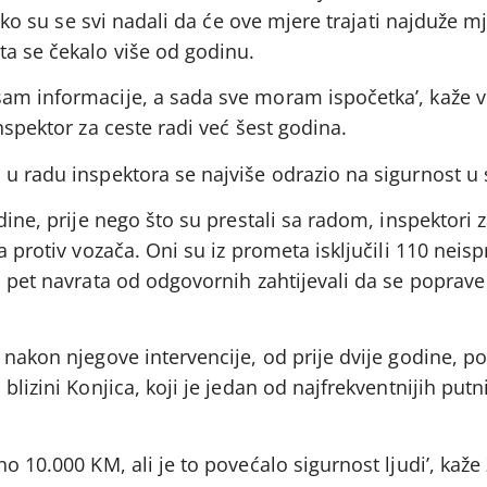
 Iako su se svi nadali da će ove mjere trajati najduže 
a se čekalo više od godinu.
am informacije, a sada sve moram ispočetka’, kaže 
nspektor za ceste radi već šest godina.
 u radu inspektora se najviše odrazio na sigurnost u
dine, prije nego što su prestali sa radom, inspektori 
a protiv vozača. Oni su iz prometa isključili 110 neisp
u pet navrata od odgovornih zahtijevali da se poprave
 nakon njegove intervencije, od prije dvije godine, p
blizini Konjica, koji je jedan od najfrekventnijih put
o 10.000 KM, ali je to povećalo sigurnost ljudi’, kaže Z