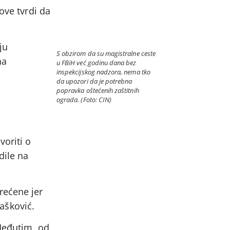
ove tvrdi da
ju
S obzirom da su magistralne ceste
na
u FBiH već godinu dana bez
inspekcijskog nadzora, nema tko
da upozori da je potrebna
popravka oštećenih zaštitnih
ograda. (Foto: CIN)
voriti o
dile na
rećene jer
rašković.
 Međutim, od