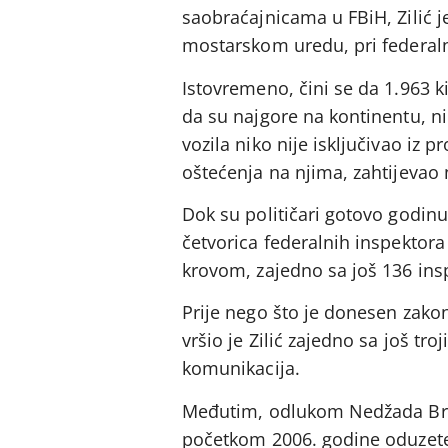
saobraćajnicama u FBiH, Zilić j
mostarskom uredu, pri federal
Istovremeno, čini se da 1.963 k
da su najgore na kontinentu, ni
vozila niko nije isključivao iz 
oštećenja na njima, zahtijevao 
Dok su političari gotovo godin
četvorica federalnih inspektor
krovom, zajedno sa još 136 inspe
Prije nego što je donesen zak
vršio je Zilić zajedno sa još tr
komunikacija.
Međutim, odlukom Nedžada Bran
početkom 2006. godine oduzete 