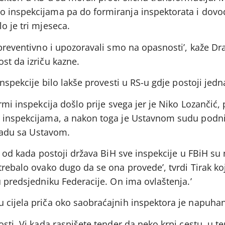
 inspekcijama pa do formiranja inspektorata i dovo
o je tri mjeseca.
 preventivno i upozoravali smo na opasnosti’, kaže Dra
st da izriču kazne.
inspekcije bilo lakše provesti u RS-u gdje postoji jedn
rmi inspekcija došlo prije svega jer je Niko Lozančić,
o inspekcijama, a nakon toga je Ustavnom sudu podni
kladu sa Ustavom.
t, od kada postoji država BiH sve inspekcije u FBiH s
trebalo ovako dugo da se ona provede’, tvrdi Tirak koj
u predsjedniku Federacije. On ima ovlaštenja.’
 cijela priča oko saobraćajnih inspektora je napuha
osti. Vi kada raspišete tender da neko krpi cestu, u t