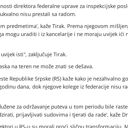
žnosti direktora federalne uprave za inspekcijske posl
bukvalno nisu prestali sa radom.
alim predmetima’, kaže Tirak. Prema njegovom mišljen
 mogu uraditi i iz kancelarije i ne moraju uvijek ići 
ijek isti“, zaključuje Tirak.
laska na teren ne može znati se dešava.
ste Republike Srpske (RS) kaže kako je nezahvalno go
odinu dana, dok njegove kolege iz federacije nisu ra
dužene za održavanje puteva u tom periodu bile raste
irati, prijavljivati sudovima i tjerati da rade’, kaže D
ektori u RS-u su morali proći sličnu transformaciju.