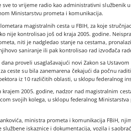
e sve to vrijeme radio kao administrativni službenik
nom Ministarstvu prometa i komunikacija.
ilometara magistralnih cesta u FBIH, za koje stručnjac
ko nije kontrolisao još od kraja 2005. godine. Neispr
prometa, niti je nadgledao stanje na cestama, pronalaz
njihovo saniranje ili pak kontrolisao rad izvođača rad
u dana proveli usaglašavajući novi Zakon sa Ustavom 
a za ceste su bila zanemarena čekajući da počnu radit
ktora iz 10 različitih oblasti, u sklopu federalnog in
on krajem 2005. godine, nadzor nad magistralnim ces
ojicom svojih kolega, u sklopu federalnog Ministarstva
kovića, ministra prometa i komunikacija FBiH, nji
službene iskaznice i dokumentacija, vozila i saobra