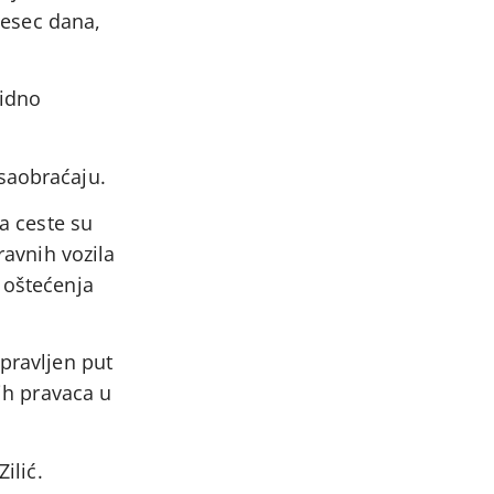
mjesec dana,
vidno
 saobraćaju.
za ceste su
ravnih vozila
 oštećenja
opravljen put
nih pravaca u
ilić.