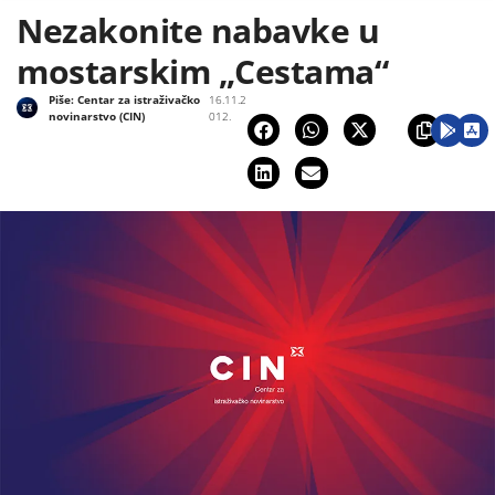
Nezakonite nabavke u
mostarskim „Cestama“
Piše:
Centar za istraživačko
16.11.2
novinarstvo (CIN)
012.