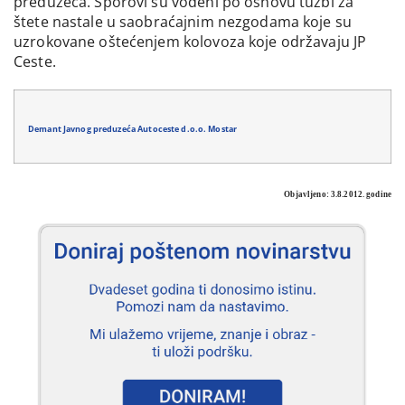
preduzeća. Sporovi su vođeni po osnovu tužbi za
štete nastale u saobraćajnim nezgodama koje su
uzrokovane oštećenjem kolovoza koje održavaju JP
Ceste.
Demant Javnog preduzeća Autoceste d.o.o. Mostar
Objavljeno: 3.8.2012. godine