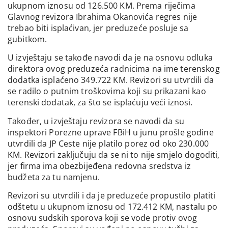
ukupnom iznosu od 126.500 KM. Prema riječima
Glavnog revizora Ibrahima Okanovića regres nije
trebao biti isplaćivan, jer preduzeće posluje sa
gubitkom.
U izvještaju se takođe navodi da je na osnovu odluka
direktora ovog preduzeća radnicima na ime terenskog
dodatka isplaćeno 349.722 KM. Revizori su utvrdili da
se radilo o putnim troškovima koji su prikazani kao
terenski dodatak, za što se isplaćuju veći iznosi.
Također, u izvještaju revizora se navodi da su
inspektori Porezne uprave FBiH u junu prošle godine
utvrdili da JP Ceste nije platilo porez od oko 230.000
KM. Revizori zaključuju da se ni to nije smjelo dogoditi,
jer firma ima obezbijeđena redovna sredstva iz
budžeta za tu namjenu.
Revizori su utvrdili i da je preduzeće propustilo platiti
odštetu u ukupnom iznosu od 172.412 KM, nastalu po
osnovu sudskih sporova koji se vode protiv ovog