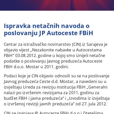
Ispravka netačnih navoda o
poslovanju JP Autoceste FBiH
Centar za istraživačko novinarstvo (CIN) iz Sarajeva je
objavio vijest „Nezakonite nabavke u Autocestama
FBiH“ 03.08.2012. godine u kojoj smo iznijeli netačne
podatke o poslovanju Javnog preduzeća Autoceste
FBiH d.o.o. Mostar u 2011. godini.
Podaci koje je CIN objavio odnosili su se na poslovanje
Javnog preduzeća Ceste d.d. Mostar, a navedeni su u
izvještaju Ureda za reviziju institucija FBiH „Generalni
nalazi po izvršenim revizijama za 2011. godinu za
budžet FBiH i javna preduzeća“ i „Izvodima iz izvještaja
o izvršenoj reviziji javnih preduzeća“ od 27. jula 2012.
CIN se izvinjava JP Autoceste FBiH d.o.o i čiteteljima