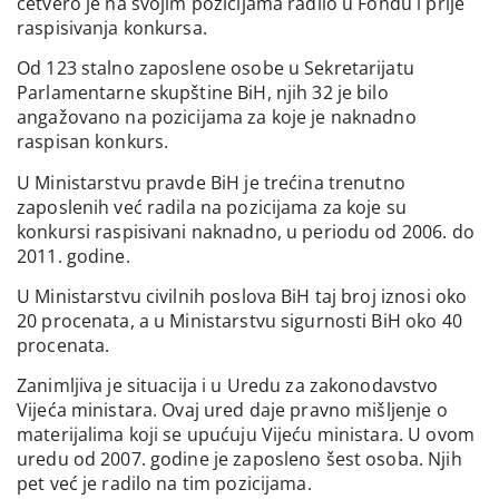
četvero je na svojim pozicijama radilo u Fondu i prije
raspisivanja konkursa.
Od 123 stalno zaposlene osobe u Sekretarijatu
Parlamentarne skupštine BiH, njih 32 je bilo
angažovano na pozicijama za koje je naknadno
raspisan konkurs.
U Ministarstvu pravde BiH je trećina trenutno
zaposlenih već radila na pozicijama za koje su
konkursi raspisivani naknadno, u periodu od 2006. do
2011. godine.
U Ministarstvu civilnih poslova BiH taj broj iznosi oko
20 procenata, a u Ministarstvu sigurnosti BiH oko 40
procenata.
Zanimljiva je situacija i u Uredu za zakonodavstvo
Vijeća ministara. Ovaj ured daje pravno mišljenje o
materijalima koji se upućuju Vijeću ministara. U ovom
uredu od 2007. godine je zaposleno šest osoba. Njih
pet već je radilo na tim pozicijama.