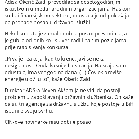
Adisa Okerić Zaid, prevodilac sa desetogodišnjim
iskustvom u međunarodnim organizacijama, Haškom
sudu i finansijskom sektoru, odustala je od pokušaja
da pronađe posao u državnoj službi.
Nekoliko puta je zamalo dobila posao prevodioca, ali
je gubila od onih koji su već radili na tim pozicijama
prije raspisivanja konkursa.
„Prva je reakcija, kad to krene, javi se neka
nesigurnost. Onda kasnije frustracija. Na kraju sam
odustala, ima već godina dana. (…) Čovjek previše
energije uloži u to“, kaže Okerić Zaid.
Direktor ADS-a Neven Akšamija ne vidi da postoji
problem u zapošljavanju državnih službenika. On kaže
da su tri agencije za državnu službu koje postoje u BiH
ispunile svoju svrhu.
CIN-ove novinarke nisu dobile posao