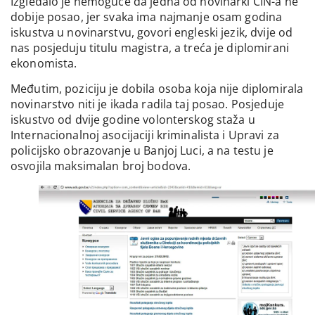
Izgledalo je nemoguće da jedna od novinarki CIN-a ne
dobije posao, jer svaka ima najmanje osam godina
iskustva u novinarstvu, govori engleski jezik, dvije od
nas posjeduju titulu magistra, a treća je diplomirani
ekonomista.
Međutim, poziciju je dobila osoba koja nije diplomirala
novinarstvo niti je ikada radila taj posao. Posjeduje
iskustvo od dvije godine volonterskog staža u
Internacionalnoj asocijaciji kriminalista i Upravi za
policijsko obrazovanje u Banjoj Luci, a na testu je
osvojila maksimalan broj bodova.