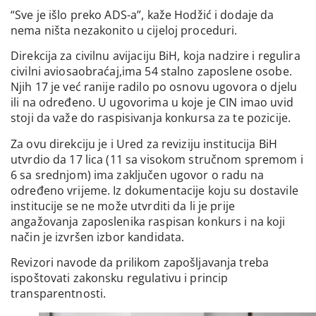
“Sve je išlo preko ADS-a”, kaže Hodžić i dodaje da
nema ništa nezakonito u cijeloj proceduri.
Direkcija za civilnu avijaciju BiH, koja nadzire i regulira
civilni aviosaobraćaj,ima 54 stalno zaposlene osobe.
Njih 17 je već ranije radilo po osnovu ugovora o djelu
ili na određeno. U ugovorima u koje je CIN imao uvid
stoji da važe do raspisivanja konkursa za te pozicije.
Za ovu direkciju je i Ured za reviziju institucija BiH
utvrdio da 17 lica (11 sa visokom stručnom spremom i
6 sa srednjom) ima zaključen ugovor o radu na
određeno vrijeme. Iz dokumentacije koju su dostavile
institucije se ne može utvrditi da li je prije
angažovanja zaposlenika raspisan konkurs i na koji
način je izvršen izbor kandidata.
Revizori navode da prilikom zapošljavanja treba
ispoštovati zakonsku regulativu i princip
transparentnosti.