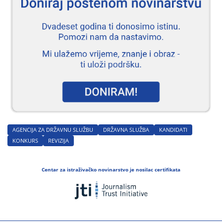
AGENCIJA ZA DRŽAVNU SLUŽBU
DRŽAVNA SLUŽBA
KANDIDATI
KONKURS
REVIZIJA
Centar za istraživačko novinarstvo je nosilac certifikata