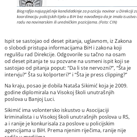
Biografija najuspješnije kandidatkinje za poziciju novinar u Direkciji z
koordinaciju policijskih tijela u BiH bez navođenja da je imala isustva
radu na novinarskim ili uredničkim pozicijama. (Foto: CIN)
Ispit se sastojao od deset pitanja, uglavnom, iz Zakona
o slobodi pristupa informacijama BiH i zakona koji
regulišu rad Direkcije. Odgovorile su tačno na osam
od deset pitanja te su pozvane na usmeni ispit koji se
sastojao od pitanja poput: “Da li ste nervozni?”, “Šta je
intervju?” Šta su kolporteri?” i “Šta je press clipping?”
Na kraju, posao je dobila Nataša Sikimić koja je 2009.
godine diplomirala na Visokoj školi unutrašnjih
poslova u Banjoj Luci.
Sikimić ima volontersko iskustvo u Asocijaciji
kriminalista i u Visokoj školi unutrašnjih poslova u RS,
a i ranije je konkurisala za poslove u policijskim
agencijama u BiH. Prema njenim riječima, ranije nije