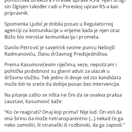
pomoćnika direktora Poreske uprave RS-a. Njen drugi
sin Ognjen također radi u Poreskoj upravi RS-a kao
pripravnik.
Spomenka Ljubić je dobila posao u Regulatornoj
agenciji za komunikacije u vrijeme kada je njen otac
Božo bio ministar komunikacija i prometa.
Danilo Petrović je savjetnik svome puncu Nebojši
Radmanoviću, članu državnog Predsjedništva.
Prema Kasumovićevim riječima, veze, nepotizam i
politička podobnost su glavni aduti za ulazak u
državnu službu. Tek jedno ili dvoje od sto kandidata
može biti te sreće da dobije posao bez intervencije.
Na pitanje zašto se ništa ne čini da se ovakva praksa
zaustavi, Kasumović kaže:
“Ko će reagirati? Onaj koji prima? Nije lud. On voli da
ima širinu da može netransparentno (…) nekad će ga
neko zamoliti, ili stranački ili rodbinski, da ga zaposli.”