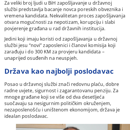
Za veliki broj ljudi u BiH zapošljavanje u državnoj
službi predstavlja bacanje novca poreskih obveznika i
vremena kandidata. Nekvalitetan proces zapošljavanja
otvara mogućnosti za nepotizam, korupciju i slabi
povjerenje građana u rad državnih institucija.
Jedini koji imaju koristi od zapošljavanja u državnoj
službi jesu “novi” zaposlenici i članovi komisija koji
zarađuju i do 300 KM za provjeru kandidata –
unaprijed osuđenih na neuspjeh.
Država kao najbolji poslodavac
Posao u državnoj službi znači redovnu plaću, dobre
radne uvjete, sigurnost i zagarantovanu penziju. Za
mnoge građane koji se više od dva desetljeća
suočavaju sa nesigurnim političkim okruženjem,
nezaposlenošću i uništenom ekonomijom, država je
idealan poslodavac.