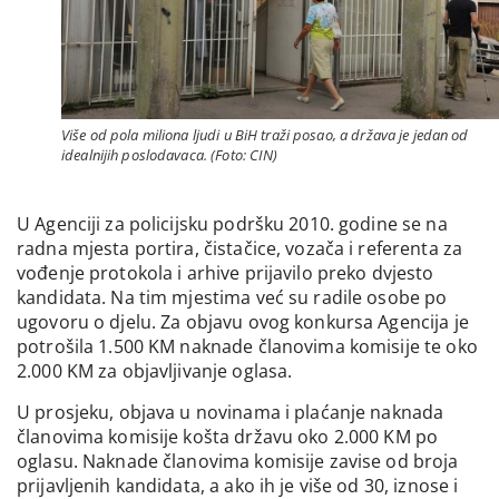
Više od pola miliona ljudi u BiH traži posao, a država je jedan od
idealnijih poslodavaca. (Foto: CIN)
U Agenciji za policijsku podršku 2010. godine se na
radna mjesta portira, čistačice, vozača i referenta za
vođenje protokola i arhive prijavilo preko dvjesto
kandidata. Na tim mjestima već su radile osobe po
ugovoru o djelu. Za objavu ovog konkursa Agencija je
potrošila 1.500 KM naknade članovima komisije te oko
2.000 KM za objavljivanje oglasa.
U prosjeku, objava u novinama i plaćanje naknada
članovima komisije košta državu oko 2.000 KM po
oglasu. Naknade članovima komisije zavise od broja
prijavljenih kandidata, a ako ih je više od 30, iznose i