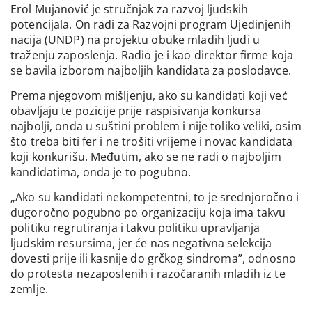
Erol Mujanović je stručnjak za razvoj ljudskih
potencijala. On radi za Razvojni program Ujedinjenih
nacija (UNDP) na projektu obuke mladih ljudi u
traženju zaposlenja. Radio je i kao direktor firme koja
se bavila izborom najboljih kandidata za poslodavce.
Prema njegovom mišljenju, ako su kandidati koji već
obavljaju te pozicije prije raspisivanja konkursa
najbolji, onda u suštini problem i nije toliko veliki, osim
što treba biti fer i ne trošiti vrijeme i novac kandidata
koji konkurišu. Međutim, ako se ne radi o najboljim
kandidatima, onda je to pogubno.
„Ako su kandidati nekompetentni, to je srednjoročno i
dugoročno pogubno po organizaciju koja ima takvu
politiku regrutiranja i takvu politiku upravljanja
ljudskim resursima, jer će nas negativna selekcija
dovesti prije ili kasnije do grčkog sindroma”, odnosno
do protesta nezaposlenih i razočaranih mladih iz te
zemlje.