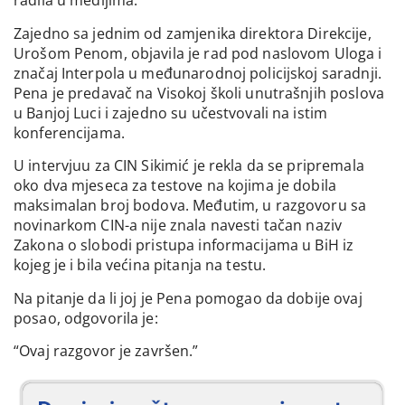
radila u medijima.
Zajedno sa jednim od zamjenika direktora Direkcije,
Urošom Penom, objavila je rad pod naslovom Uloga i
značaj Interpola u međunarodnoj policijskoj saradnji.
Pena je predavač na Visokoj školi unutrašnjih poslova
u Banjoj Luci i zajedno su učestvovali na istim
konferencijama.
U intervjuu za CIN Sikimić je rekla da se pripremala
oko dva mjeseca za testove na kojima je dobila
maksimalan broj bodova. Međutim, u razgovoru sa
novinarkom CIN-a nije znala navesti tačan naziv
Zakona o slobodi pristupa informacijama u BiH iz
kojeg je i bila većina pitanja na testu.
Na pitanje da li joj je Pena pomogao da dobije ovaj
posao, odgovorila je:
“Ovaj razgovor je završen.”