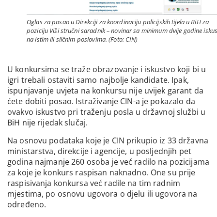
Oglas za posao u Direkciji za koordinaciju policijskih tijela u BiH za
poziciju Viši stručni saradnik – novinar sa minimum dvije godine isku
na istim ili sličnim poslovima. (Foto: CIN)
U konkursima se traže obrazovanje i iskustvo koji bi u
igri trebali ostaviti samo najbolje kandidate. Ipak,
ispunjavanje uvjeta na konkursu nije uvijek garant da
ćete dobiti posao. Istraživanje CIN-a je pokazalo da
ovakvo iskustvo pri traženju posla u državnoj službi u
BiH nije rijedak slučaj.
Na osnovu podataka koje je CIN prikupio iz 33 državna
ministarstva, direkcije i agencije, u posljednjih pet
godina najmanje 260 osoba je već radilo na pozicijama
za koje je konkurs raspisan naknadno. One su prije
raspisivanja konkursa već radile na tim radnim
mjestima, po osnovu ugovora o djelu ili ugovora na
određeno.