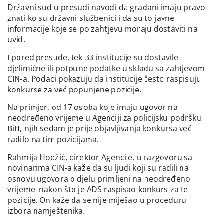
Državni sud u presudi navodi da građani imaju pravo
znati ko su državni službenici i da su to javne
informacije koje se po zahtjevu moraju dostaviti na
uvid.
I pored presude, tek 33 institucije su dostavile
djelimične ili potpune podatke u skladu sa zahtjevom
CIN-a. Podaci pokazuju da institucije često raspisuju
konkurse za već popunjene pozicije.
Na primjer, od 17 osoba koje imaju ugovor na
neodređeno vrijeme u Agenciji za policijsku podršku
BiH, njih sedam je prije objavljivanja konkursa već
radilo na tim pozicijama.
Rahmija Hodžić, direktor Agencije, u razgovoru sa
novinarima CIN-a kaže da su ljudi koji su radili na
osnovu ugovora o djelu primljeni na neodređeno
vrijeme, nakon što je ADS raspisao konkurs za te
pozicije. On kaže da se nije miješao u proceduru
izbora namještenika.