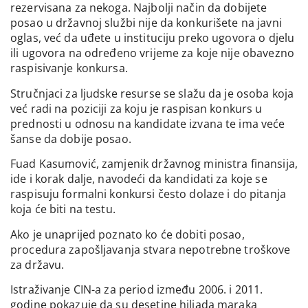
rezervisana za nekoga. Najbolji način da dobijete
posao u državnoj službi nije da konkurišete na javni
oglas, već da uđete u instituciju preko ugovora o djelu
ili ugovora na određeno vrijeme za koje nije obavezno
raspisivanje konkursa.
Stručnjaci za ljudske resurse se slažu da je osoba koja
već radi na poziciji za koju je raspisan konkurs u
prednosti u odnosu na kandidate izvana te ima veće
šanse da dobije posao.
Fuad Kasumović, zamjenik državnog ministra finansija,
ide i korak dalje, navodeći da kandidati za koje se
raspisuju formalni konkursi često dolaze i do pitanja
koja će biti na testu.
Ako je unaprijed poznato ko će dobiti posao,
procedura zapošljavanja stvara nepotrebne troškove
za državu.
Istraživanje CIN-a za period između 2006. i 2011.
godine pokazuje da su desetine hiljada maraka