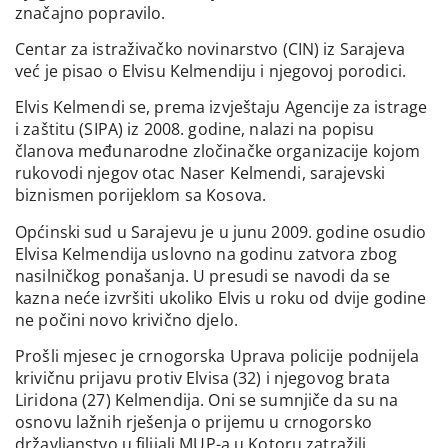
značajno popravilo.
Centar za istraživačko novinarstvo (CIN) iz Sarajeva
već je pisao o Elvisu Kelmendiju i njegovoj porodici.
Elvis Kelmendi se, prema izvještaju Agencije za istrage
i zaštitu (SIPA) iz 2008. godine, nalazi na popisu
članova međunarodne zločinačke organizacije kojom
rukovodi njegov otac Naser Kelmendi, sarajevski
biznismen porijeklom sa Kosova.
Općinski sud u Sarajevu je u junu 2009. godine osudio
Elvisa Kelmendija uslovno na godinu zatvora zbog
nasilničkog ponašanja. U presudi se navodi da se
kazna neće izvršiti ukoliko Elvis u roku od dvije godine
ne počini novo krivično djelo.
Prošli mjesec je crnogorska Uprava policije podnijela
krivičnu prijavu protiv Elvisa (32) i njegovog brata
Liridona (27) Kelmendija. Oni se sumnjiče da su na
osnovu lažnih rješenja o prijemu u crnogorsko
državljanstvo u filijali MUP-a u Kotoru zatražili