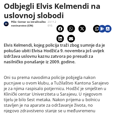
Odbjegli Elvis Kelmendi na
uslovnoj slobodi
Piše:
Centar za istraživačko
23.11.2
novinarstvo (CIN)
010.
Elvis Kelmendi, kojeg policija traži zbog sumnje da je
pokušao ubiti Elvisa Hodžića 9. novembra još uvijek
izdržava uslovnu kaznu zatvora po presudi za
nasilničko ponašanje iz 2009. godine.
Oni su prema navodima policije pobjegla nakon
pucnjave u ovom klubu, a Tužilaštvo Kantona Sarajevo
je za njima raspisalo potjernicu. Hodžić je smješten u
Klinički centar Univerziteta u Sarajevu. U njegovom
tijelu je bilo šest metaka. Nakon prijema u bolnicu
stavljen je na aparate za održavanje života, no
njegovo zdravstveno stanje se u međuvremenu