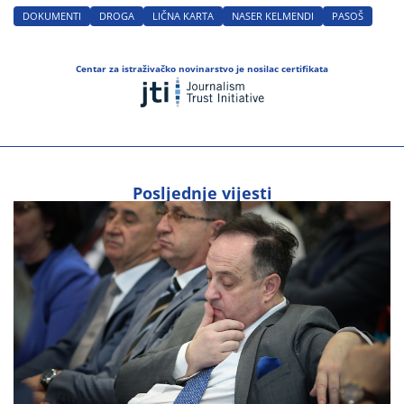
DOKUMENTI
DROGA
LIČNA KARTA
NASER KELMENDI
PASOŠ
Centar za istraživačko novinarstvo je nosilac certifikata
Posljednje vijesti