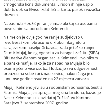
crnogorska lična dokumenta. Liridon ih nije uspio
dobiti, dok su Elvisu izdati lična karta, pasoš i vozačka
dozvola.
Napadnuti Hodžić je ranije imao okršaj sa osobama
povezanim sa porodicom Kelmendi.
Naime on je dvije godine ranije sudjelovao u
revolveraškom obračunu u klubu Inkognito u
sarajevskom naselju Grbavica, kada je teško ranjen
Fatmir Mujaj, kojeg Agencija za istrage i zaštitu (SIPA)
BiH naziva članom organizacije Kelmendi i ‘vojnikom
albanske mafije.’ Iako je za napad na Mujaja bilo
osumnjičeno više osoba, Hodžić je svu odgovornost
preuzeo na sebe i priznao krivicu, nakon čega je u
junu ove godine osuđen na 22 mjeseca zatvora.
Mujaj i Kelmendijevi su u rodbinskim odnosima. Sestra
Fatmira Mujaja je supruga mog sina Liridona, kazao je
Naser Kelmendi u izjavi datoj Tužilaštvu Kantona
Sarajevo 3. septembra 2007. godine.