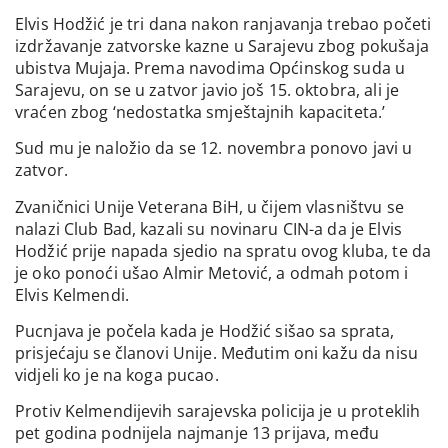
Elvis Hodžić je tri dana nakon ranjavanja trebao početi
izdržavanje zatvorske kazne u Sarajevu zbog pokušaja
ubistva Mujaja. Prema navodima Općinskog suda u
Sarajevu, on se u zatvor javio još 15. oktobra, ali je
vraćen zbog ‘nedostatka smještajnih kapaciteta.’
Sud mu je naložio da se 12. novembra ponovo javi u
zatvor.
Zvaničnici Unije Veterana BiH, u čijem vlasništvu se
nalazi Club Bad, kazali su novinaru CIN-a da je Elvis
Hodžić prije napada sjedio na spratu ovog kluba, te da
je oko ponoći ušao Almir Metović, a odmah potom i
Elvis Kelmendi.
Pucnjava je počela kada je Hodžić sišao sa sprata,
prisjećaju se članovi Unije. Međutim oni kažu da nisu
vidjeli ko je na koga pucao.
Protiv Kelmendijevih sarajevska policija je u proteklih
pet godina podnijela najmanje 13 prijava, među