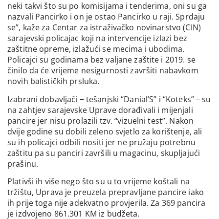
neki takvi što su po komisijama i tenderima, oni su ga
nazvali Pancirko i on je ostao Pancirko u raji. Sprdaju
se”, kaže za Centar za istraživačko novinarstvo (CIN)
sarajevski policajac koji na intervencije izlazi bez
zaštitne opreme, izlažući se mecima i ubodima.
Policajci su godinama bez valjane zaštite i 2019. se
činilo da će vrijeme nesigurnosti završiti nabavkom
novih balističkih prsluka.
Izabrani dobavljači − tešanjski “Danial’S” i “Koteks” – su
na zahtjev sarajevske Uprave dorađivali i mijenjali
pancire jer nisu prolazili tzv. “vizuelni test”. Nakon
dvije godine su dobili zeleno svjetlo za korištenje, ali
su ih policajci odbili nositi jer ne pružaju potrebnu
zaštitu pa su panciri završili u magacinu, skupljajući
prašinu.
Plativši ih više nego što su u to vrijeme koštali na
tržištu, Uprava je preuzela prepravljane pancire iako
ih prije toga nije adekvatno provjerila. Za 369 pancira
je izdvojeno 861.301 KM iz budžeta.