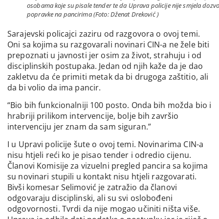
osobama koje su pisale tender te da Uprava policije nije smjela dozvol
popravke na pancirima (Foto: Dženat Dreković )
Sarajevski policajci zaziru od razgovora o ovoj temi.
Oni sa kojima su razgovarali novinari CIN-a ne žele biti
prepoznati u javnosti jer osim za život, strahuju i od
disciplinskih postupaka. Jedan od njih kaže da je dao
zakletvu da će primiti metak da bi drugoga zaštitio, ali
da bi volio da ima pancir.
“Bio bih funkcionalniji 100 posto. Onda bih možda bio i
hrabriji prilikom intervencije, bolje bih završio
intervenciju jer znam da sam siguran.”
I u Upravi policije šute o ovoj temi. Novinarima CIN-a
nisu htjeli reći ko je pisao tender i odredio cijenu.
Članovi Komisije za vizuelni pregled pancira sa kojima
su novinari stupili u kontakt nisu htjeli razgovarati.
Bivši komesar Selimović je zatražio da članovi
odgovaraju disciplinski, ali su svi oslobođeni
odgovornosti. Tvrdi da nije mogao učiniti ništa više.