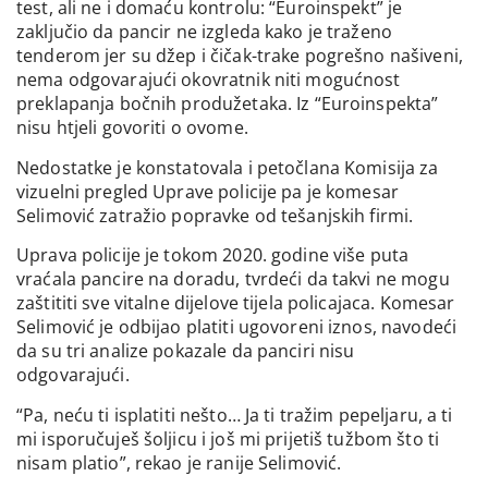
test, ali ne i domaću kontrolu: “Euroinspekt” je
zaključio da pancir ne izgleda kako je traženo
tenderom jer su džep i čičak-trake pogrešno našiveni,
nema odgovarajući okovratnik niti mogućnost
preklapanja bočnih produžetaka. Iz “Euroinspekta”
nisu htjeli govoriti o ovome.
Nedostatke je konstatovala i petočlana Komisija za
vizuelni pregled Uprave policije pa je komesar
Selimović zatražio popravke od tešanjskih firmi.
Uprava policije je tokom 2020. godine više puta
vraćala pancire na doradu, tvrdeći da takvi ne mogu
zaštititi sve vitalne dijelove tijela policajaca. Komesar
Selimović je odbijao platiti ugovoreni iznos, navodeći
da su tri analize pokazale da panciri nisu
odgovarajući.
“Pa, neću ti isplatiti nešto… Ja ti tražim pepeljaru, a ti
mi isporučuješ šoljicu i još mi prijetiš tužbom što ti
nisam platio”, rekao je ranije Selimović.