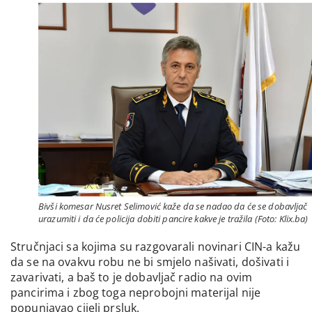
Bivši komesar Nusret Selimović kaže da se nadao da će se dobavljač
urazumiti i da će policija dobiti pancire kakve je tražila (Foto: Klix.ba)
Stručnjaci sa kojima su razgovarali novinari CIN-a kažu
da se na ovakvu robu ne bi smjelo našivati, došivati i
zavarivati, a baš to je dobavljač radio na ovim
pancirima i zbog toga neprobojni materijal nije
popunjavao cijeli prsluk.