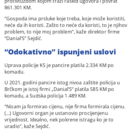
protivtužbom kojom traži raskid ugovora i povrat
861.301 KM.
”Gospoda ima prsluke koje treba, koje može koristiti,
neće da ih koristi. Zašto to neće da koristi, to je njihov
problem, to nije moj problem”, kaže direktor firme
“Danial’S” Sejdić.
“Odokativno” ispunjeni uslovi
Uprava policije KS je pancire platila 2.334 KM po
komadu.
U 2021. godini pancire istog nivoa zaštite policija u
Brčkom je istoj firmi „Danial’S“ platila 585 KM po
komadu, a Sudska policija 1.489 KM.
“Nisam ja formirao cijenu, nije firma formirala cijenu.
(…) Ugovorni organ je ustanovio procijenjenu
vrijednost. Idealno, nek pokrene istragu ko je to
uradio”, kaže Sejdić.