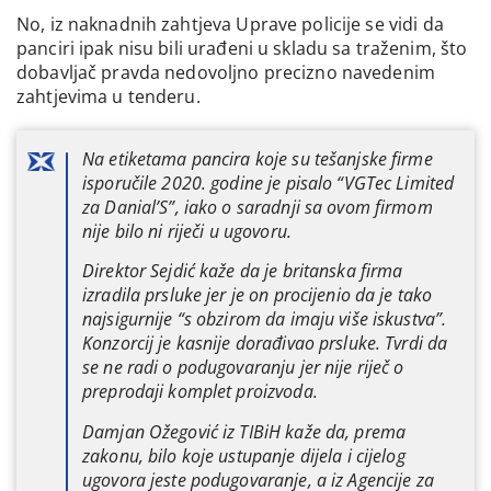
No, iz naknadnih zahtjeva Uprave policije se vidi da
panciri ipak nisu bili urađeni u skladu sa traženim, što
dobavljač pravda nedovoljno precizno navedenim
zahtjevima u tenderu.
Na etiketama pancira koje su tešanjske firme
isporučile 2020. godine je pisalo “VGTec Limited
za Danial’S”, iako o saradnji sa ovom firmom
nije bilo ni riječi u ugovoru.
Direktor Sejdić kaže da je britanska firma
izradila prsluke jer je on procijenio da je tako
najsigurnije “s obzirom da imaju više iskustva”.
Konzorcij je kasnije dorađivao prsluke. Tvrdi da
se ne radi o podugovaranju jer nije riječ o
preprodaji komplet proizvoda.
Damjan Ožegović iz TIBiH kaže da, prema
zakonu, bilo koje ustupanje dijela i cijelog
ugovora jeste podugovaranje, a iz Agencije za