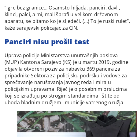
“Igre bez granice… Osamsto hiljada, panciri, đavli,
klinci, palci, a mi, mali šarafi u velikom državnom
aparatu, se pitamo ko je sljedeći. (…) To je ruski rulet”,
kaže sarajevski policajac za CIN.
Panciri nisu prošli test
Uprava policije Ministarstva unutrašnjih poslova
(MUP) Kantona Sarajevo (KS) je u martu 2019. godine
objavila otvoreni poziv za nabavku 369 pancira za
pripadnike Sektora za policijsku podršku i vodove za
sprečavanje narušavanja javnog reda i mira u
policijskim upravama. Riječ je o posebnim prslucima
koji se izrađuju po strogim standardima i štite od
uboda hladnim oružjem i municije vatrenog oružja.