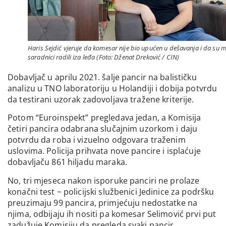
Haris Sejdić vjeruje da komesar nije bio upućen u dešavanja i da su 
saradnici radili iza leđa (Foto: Dženat Dreković / CIN)
Dobavljač u aprilu 2021. šalje pancir na balističku
analizu u TNO laboratoriju u Holandiji i dobija potvrdu
da testirani uzorak zadovoljava tražene kriterije.
Potom “Euroinspekt” pregledava jedan, a Komisija
četiri pancira odabrana slučajnim uzorkom i daju
potvrdu da roba i vizuelno odgovara traženim
uslovima. Policija prihvata nove pancire i isplaćuje
dobavljaču 861 hiljadu maraka.
No, tri mjeseca nakon isporuke panciri ne prolaze
konačni test − policijski službenici Jedinice za podršku
preuzimaju 99 pancira, primjećuju nedostatke na
njima, odbijaju ih nositi pa komesar Selimović prvi put
zadužuje Komisiju da pregleda svaki pancir