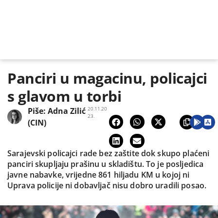
Panciri u magacinu, policajci
s glavom u torbi
20.11.20
Piše:
Adna Zilić
23.
(CIN)
Sarajevski policajci rade bez zaštite dok skupo plaćeni
panciri skupljaju prašinu u skladištu. To je posljedica
javne nabavke, vrijedne 861 hiljadu KM u kojoj ni
Uprava policije ni dobavljač nisu dobro uradili posao.