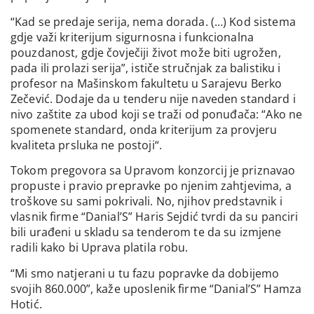
“Kad se predaje serija, nema dorada. (…) Kod sistema
gdje važi kriterijum sigurnosna i funkcionalna
pouzdanost, gdje čovječiji život može biti ugrožen,
pada ili prolazi serija”, ističe stručnjak za balistiku i
profesor na Mašinskom fakultetu u Sarajevu Berko
Zečević. Dodaje da u tenderu nije naveden standard i
nivo zaštite za ubod koji se traži od ponuđača: “Ako ne
spomenete standard, onda kriterijum za provjeru
kvaliteta prsluka ne postoji“.
Tokom pregovora sa Upravom konzorcij je priznavao
propuste i pravio prepravke po njenim zahtjevima, a
troškove su sami pokrivali. No, njihov predstavnik i
vlasnik firme “Danial’S” Haris Sejdić tvrdi da su panciri
bili urađeni u skladu sa tenderom te da su izmjene
radili kako bi Uprava platila robu.
“Mi smo natjerani u tu fazu popravke da dobijemo
svojih 860.000”, kaže uposlenik firme “Danial’S” Hamza
Hotić.