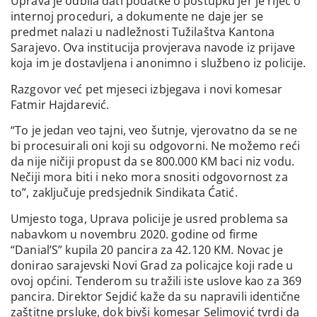
Uprava je odbila dati podatke o postupku jer je riječ o
internoj proceduri, a dokumente ne daje jer se
predmet nalazi u nadležnosti Tužilaštva Kantona
Sarajevo. Ova institucija provjerava navode iz prijave
koja im je dostavljena i anonimno i službeno iz policije.
Razgovor već pet mjeseci izbjegava i novi komesar
Fatmir Hajdarević.
“To je jedan veo tajni, veo šutnje, vjerovatno da se ne
bi procesuirali oni koji su odgovorni. Ne možemo reći
da nije ničiji propust da se 800.000 KM baci niz vodu.
Nečiji mora biti i neko mora snositi odgovornost za
to”, zaključuje predsjednik Sindikata Ćatić.
Umjesto toga, Uprava policije je usred problema sa
nabavkom u novembru 2020. godine od firme
“Danial’S” kupila 20 pancira za 42.120 KM. Novac je
donirao sarajevski Novi Grad za policajce koji rade u
ovoj općini. Tenderom su tražili iste uslove kao za 369
pancira. Direktor Sejdić kaže da su napravili identične
zaštitne prsluke, dok bivši komesar Selimović tvrdi da