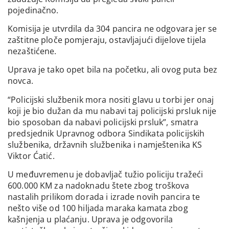
pojedinačno.
Komisija je utvrdila da 304 pancira ne odgovara jer se
zaštitne ploče pomjeraju, ostavljajući dijelove tijela
nezaštićene.
Uprava je tako opet bila na početku, ali ovog puta bez
novca.
“Policijski službenik mora nositi glavu u torbi jer onaj
koji je bio dužan da mu nabavi taj policijski prsluk nije
bio sposoban da nabavi policijski prsluk”, smatra
predsjednik Upravnog odbora Sindikata policijskih
službenika, državnih službenika i namještenika KS
Viktor Ćatić.
U međuvremenu je dobavljač tužio policiju tražeći
600.000 KM za nadoknadu štete zbog troškova
nastalih prilikom dorada i izrade novih pancira te
nešto više od 100 hiljada maraka kamata zbog
kašnjenja u plaćanju. Uprava je odgovorila