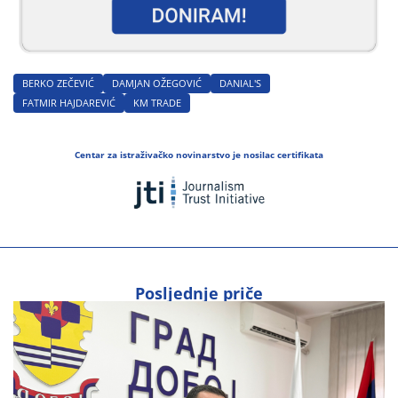
BERKO ZEČEVIĆ
DAMJAN OŽEGOVIĆ
DANIAL'S
FATMIR HAJDAREVIĆ
KM TRADE
Centar za istraživačko novinarstvo je nosilac certifikata
Posljednje priče