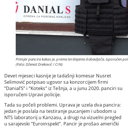
Primjer pancira kakav je, prema tvrdnjama dobavljača, isporučen poli
(Foto: Dženat Dreković / CIN)
Devet mjeseci kasnije je tadašnji komesar Nusret
Selimović potpisao ugovor sa konzorcijem firmi
“Danial’S” i “Koteks” iz Tešnja, a u junu 2020. panciri su
isporučeni Upravi policije.
Tada su počeli problemi. Uprava je uzela dva pancira:
jedan je poslala na testiranje pucanjem i ubodom u
NTS laboratorij u Kanzasu, a drugi na vizuelni pregled
u sarajevski “Euroinspekt”. Pancir je prošao američki