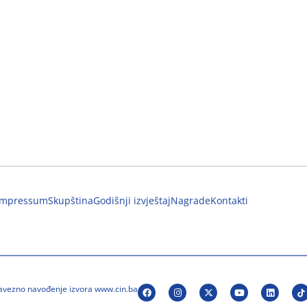
Impressum
Skupština
Godišnji izvještaj
Nagrade
Kontakti
bavezno navođenje izvora www.cin.ba