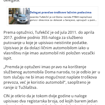
delegata.
Delegat pravdao troškove lažnim podacima
Jasenko Tufekčić je od Doma naroda PFBiH naplaćivao
gorivo i dnevnice za dolazak u Sarajevo, upisujući u putne
naloge netačne podatke.
Prema optužnici, Tufekčić je od jula 2011. do aprila
2017. godine podnio 355 naloga za službeno
putovanje u koje je upisivao neistinite podatke.
Upisivao je da dolazi ličnim automobilom iako u
vlasništvu nije imao automobil niti položen vozački
ispit.
„Premda je optuženi imao pravo na korištenje
službenog automobila Doma naroda, to je odbio jer u
tom slučaju ne bi imao mogućnost naplate troškova
prevoza, već je koristio automobil“, saopšteno je
ranije iz Tužilaštva.
CIN je otkrio da je tokom dvije godine u naloge
upisivao dva registarska broja, od kojih barem jedan