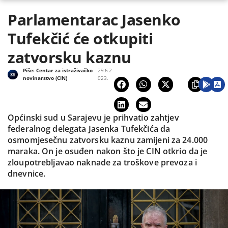
Parlamentarac Jasenko
Tufekčić će otkupiti
zatvorsku kaznu
Piše:
Centar za istraživačko
29.6.2
novinarstvo (CIN)
023.
Općinski sud u Sarajevu je prihvatio zahtjev
federalnog delegata Jasenka Tufekčića da
osmomjesečnu zatvorsku kaznu zamijeni za 24.000
maraka. On je osuđen nakon što je CIN otkrio da je
zloupotrebljavao naknade za troškove prevoza i
dnevnice.