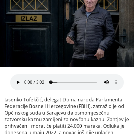
Jasenko Tufekčić, delegat Doma naroda Parlamenta
Federacije Bosne i Hercegovine (FBiH), zatražio je od
Općinskog suda u Sarajevu da osmomjesečnu
zatvorsku kaznu zamijeni za novčanu kaznu. Zahtjev je
prihvaćen i morat će platiti 24.000 maraka. Odluka je
donesena u maju 2022, a novac još nije uplaćen.