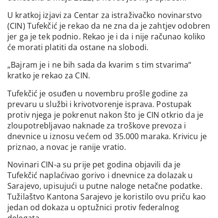
U kratkoj izjavi za Centar za istraživačko novinarstvo
(CIN) Tufekčić je rekao da ne zna da je zahtjev odobren
jer ga je tek podnio. Rekao je i da i nije računao koliko
će morati platiti da ostane na slobodi.
„Bajram je i ne bih sada da kvarim s tim stvarima“
kratko je rekao za CIN.
Tufekčić je osuđen u novembru prošle godine za
prevaru u službi i krivotvorenje isprava. Postupak
protiv njega je pokrenut nakon što je CIN otkrio da je
zloupotrebljavao naknade za troškove prevoza i
dnevnice u iznosu većem od 35.000 maraka. Krivicu je
priznao, a novac je ranije vratio.
Novinari CIN-a su prije pet godina objavili da je
Tufekčić naplaćivao gorivo i dnevnice za dolazak u
Sarajevo, upisujući u putne naloge netačne podatke.
Tužilaštvo Kantona Sarajevo je koristilo ovu priču kao
jedan od dokaza u optužnici protiv federalnog