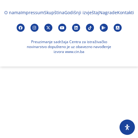
O nama
Impressum
Skupština
Godišnji izvještaj
Nagrade
Kontakti
Preuzimanje sadržaja Centra za istraživačko
novinarstvo dopušteno je uz obavezno navođenje
izvora www.cin.ba