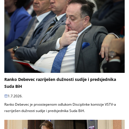
Ranko Debevec razriješen dužnosti sudije i predsjednika
Suda BiH
1.7.2026.
Ranko Debevec je prvostepenom odlukom Disciplinke komisije VSTV-a
razriješen dužnosti sudije i predsjednika Suda BiH.