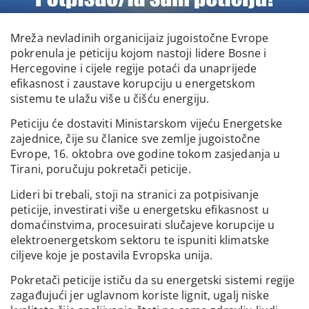
Mreža nevladinih organicijaiz jugoistočne Evrope
pokrenula je peticiju kojom nastoji lidere Bosne i
Hercegovine i cijele regije potaći da unaprijede
efikasnost i zaustave korupciju u energetskom
sistemu te ulažu više u čišću energiju.
Peticiju će dostaviti Ministarskom vijeću Energetske
zajednice, čije su članice sve zemlje jugoistočne
Evrope, 16. oktobra ove godine tokom zasjedanja u
Tirani, poručuju pokretači peticije.
Lideri bi trebali, stoji na stranici za potpisivanje
peticije, investirati više u energetsku efikasnost u
domaćinstvima, procesuirati slučajeve korupcije u
elektroenergetskom sektoru te ispuniti klimatske
ciljeve koje je postavila Evropska unija.
Pokretači peticije ističu da su energetski sistemi regije
zagađujući jer uglavnom koriste lignit, ugalj niske