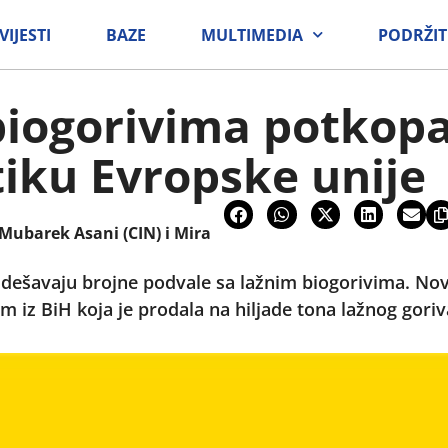
VIJESTI
BAZE
MULTIMEDIA
PODRŽIT
biogorivima potkop
tiku Evropske unije
 Mubarek Asani (CIN) i Mira
dešavaju brojne podvale sa lažnim biogorivima. Nova
m iz BiH koja je prodala na hiljade tona lažnog gori