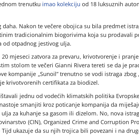
 jednom trenutku
imao kolekciju
od 18 luksuznih aut
.
g daha. Nakon te večere obojica su bila predmet istr
ftinim tradicionalnim biogorivima koja su prodavali 
 od otpadnog jestivog ulja.
0 mjeseci zatvora za prevaru, krivotvorenje i pranje
istim stolom te večeri Gianni Rivera tereti se da je pr
ve kompanije „Sunoil“ trenutno se vodi istraga zbog 
e krivotvorenih certifikata za biodizel.
rištavali jednu od vodećih klimatskih politika Evropske
nastoje smanjiti kroz poticanje kompanija da miješaj
ulja za kuhanje sa gasom ili dizelom. No, nova istra
novinarstvo (CIN), Organized Crime and Corruption Pro
ijd ukazuje da su njih trojica bili povezani i na drug