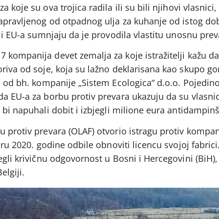
 koje su ova trojica radila ili su bili njihovi vlasnici
napravljenog od otpadnog ulja za kuhanje od istog do
lji EU-a sumnjaju da je provodila vlastitu unosnu prev
 kompanija devet zemalja za koje istražitelji kažu da
riva od soje, koja su lažno deklarisana kao skupo go
, od bh. kompanije „Sistem Ecologica“ d.o.o. Pojedino
da EU-a za borbu protiv prevara ukazuju da su vlasni
 bi napuhali dobit i izbjegli milione eura antidampinš
u protiv prevara (OLAF) otvorio istragu protiv kompan
aru 2020. godine odbile obnoviti licencu svojoj fabrici
egli krivičnu odgovornost u Bosni i Hercegovini (BiH)
lgiji.