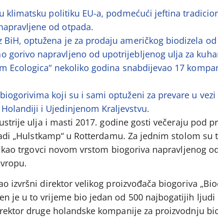
čnu klimatsku politiku EU-a, podmećući jeftina tradicio
 napravljene od otpada.
iz BiH, optužena je za prodaju američkog biodizela od 
o gorivo napravljeno od upotrijebljenog ulja za kuha
istem Ecologica“ nekoliko godina snabdijevao 17 kompa
biogorivima koji su i sami optuženi za prevare u vezi
Holandiji i Ujedinjenom Kraljevstvu.
ustrije ulja i masti 2017. godine gosti večeraju pod 
gradi „Hulstkamp“ u Rotterdamu. Za jednim stolom su t
tvo kao trgovci novom vrstom biogoriva napravljenog 
Evropu.
o izvršni direktor velikog proizvođača biogoriva „Bio
je u to vrijeme bio jedan od 500 najbogatijih ljudi 
irektor druge holandske kompanije za proizvodnju bi