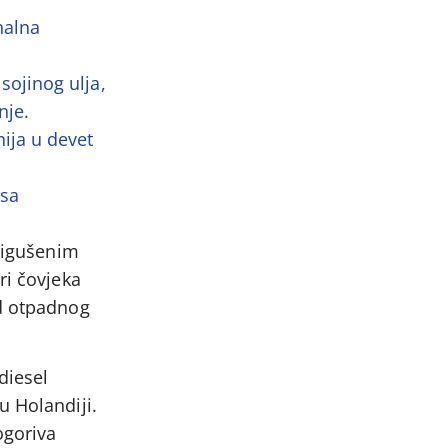
nalna
sojinog ulja,
nje.
nija u devet
 sa
prigušenim
ri čovjeka
od otpadnog
diesel
u Holandiji.
ogoriva