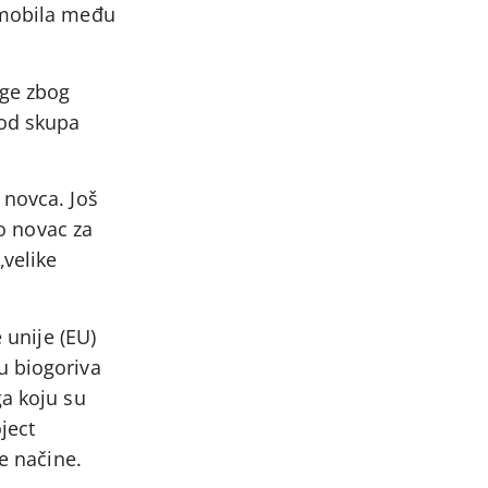
omobila među
age zbog
pod skupa
 novca. Još
ao novac za
„velike
 unije (EU)
u biogoriva
ga koju su
ject
e načine.