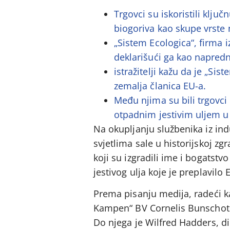
Trgovci su iskoristili klju
biogoriva kao skupe vrste
„Sistem Ecologica“, firma 
deklarišući ga kao napredn
istražitelji kažu da je „S
zemalja članica EU-a.
Među njima su bili trgovci 
otpadnim jestivim uljem u 
Na okupljanju službenika iz ind
svjetlima sale u historijskoj z
koji su izgradili ime i bogats
jestivog ulja koje je preplavilo 
Prema pisanju medija, radeći ka
Kampen“ BV Cornelis Bunschoten 
Do njega je Wilfred Hadders, d