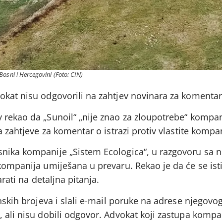
osni i Hercegovini (Foto: CIN)
okat nisu odgovorili na zahtjev novinara za komentar
 rekao da „Sunoil“ „nije znao za zloupotrebe“ kompan
a zahtjeve za komentar o istrazi protiv vlastite kompan
snika kompanije „Sistem Ecologica“, u razgovoru sa 
kompanija umiješana u prevaru. Rekao je da će se isti
arati na detaljna pitanja.
onskih brojeva i slali e-mail poruke na adrese njegov
 ali nisu dobili odgovor. Advokat koji zastupa kompa