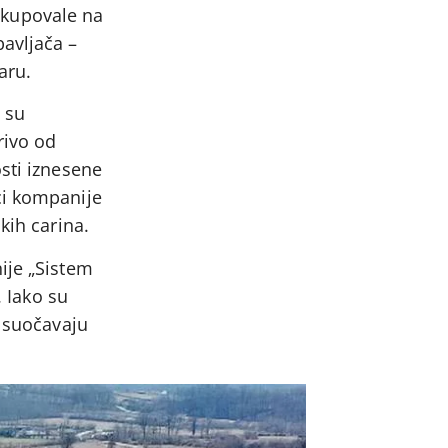
, kupovale na
bavljača –
aru.
 su
rivo od
sti iznesene
ci kompanije
kih carina.
ije „Sistem
. Iako su
, suočavaju