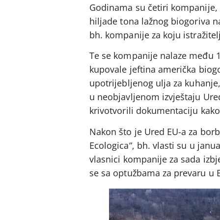
Godinama su četiri kompanije, za
hiljade tona lažnog biogoriva 
bh. kompanije za koju istražite
Te se kompanije nalaze među 17
kupovale jeftina američka biogo
upotrijebljenog ulja za kuhanje
u neobjavljenom izvještaju Ure
krivotvorili dokumentaciju kako
Nakon što je Ured EU-a za borb
Ecologica“, bh. vlasti su u janu
vlasnici kompanije za sada izbj
se sa optužbama za prevaru u Be