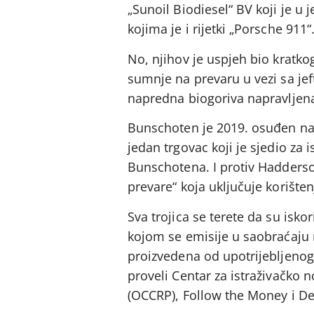
„Sunoil Biodiesel“ BV koji je u
kojima je i rijetki „Porsche 911“
No, njihov je uspjeh bio kratko
sumnje na prevaru u vezi sa je
napredna biogoriva napravljena
Bunschoten je 2019. osuđen na 2
jedan trgovac koji je sjedio za 
Bunschotena. I protiv Hadderso
prevare“ koja uključuje korištenj
Sva trojica se terete da su isko
kojom se emisije u saobraćaju 
proizvedena od upotrijebljenog 
proveli Centar za istraživačko 
(OCCRP), Follow the Money i De T