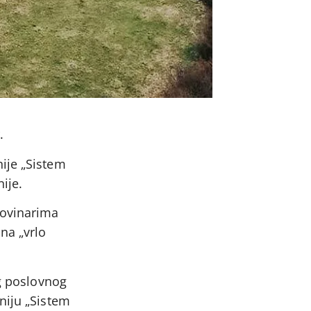
.
ije „Sistem
ije.
novinarima
na „vrlo
og poslovnog
niju „Sistem