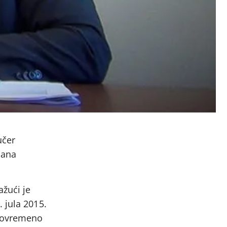
učer
lana
žući je
 jula 2015.
stovremeno