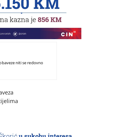
a obaveze niti se redovno
Saveza
ijelima