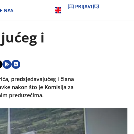
PRIJAVI
E NAS
jućeg i
ća, predsjedavajućeg i člana
avke nakon što je Komisija za
avnim preduzećima.