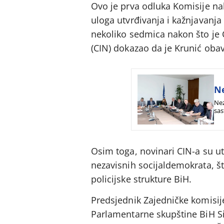
Ovo je prva odluka Komisije na
uloga utvrđivanja i kažnjavanj
nekoliko sedmica nakon što je C
(CIN) dokazao da je Krunić obav
Ne
Nez
sas
Osim toga, novinari CIN-a su ut
nezavisnih socijaldemokrata, š
policijske strukture BiH.
Predsjednik Zajedničke komisij
Parlamentarne skupštine BiH Si