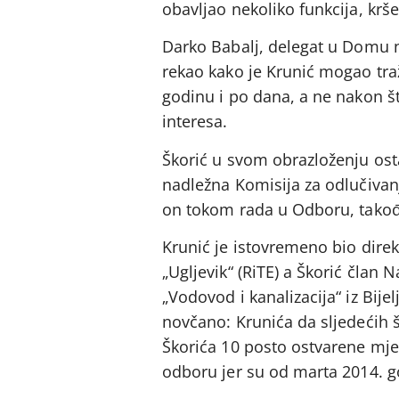
obavljao nekoliko funkcija, krš
Darko Babalj, delegat u Domu 
rekao kako je Krunić mogao traži
godinu i po dana, a ne nakon š
interesa.
Škorić u svom obrazloženju osta
nadležna Komisija za odlučivanj
on tokom rada u Odboru, takođ
Krunić je istovremeno bio dire
„Ugljevik“ (RiTE) a Škorić čla
„Vodovod i kanalizacija“ iz Bijel
novčano: Krunića da sljedećih š
Škorića 10 posto ostvarene m
odboru jer su od marta 2014. go