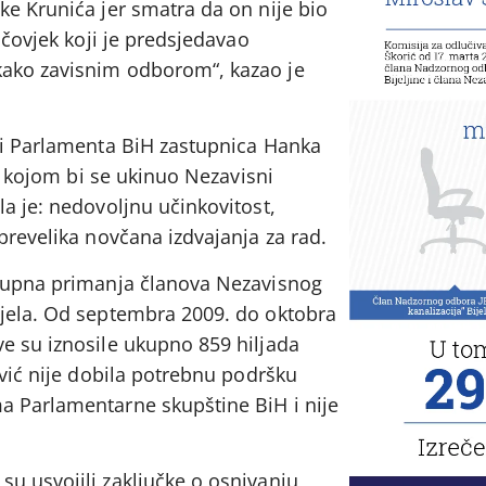
ke Krunića jer smatra da on nije bio
 čovjek koji je predsjedavao
ako zavisnim odborom“, kazao je
ci Parlamenta BiH zastupnica Hanka
vu kojom bi se ukinuo Nezavisni
a je: nedovoljnu učinkovitost,
prevelika novčana izdvajanja za rad.
ukupna primanja članova Nezavisnog
jela. Od septembra 2009. do oktobra
e su iznosile ukupno 859 hiljada
ović nije dobila potrebnu podršku
a Parlamentarne skupštine BiH i nije
u usvojili zaključke o osnivanju