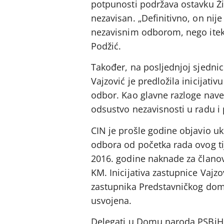
potpunosti podržava ostavku Ži
nezavisan. „Definitivno, on nije
nezavisnim odborom, nego itek
Podžić.
Također, na posljednjoj sjedni
Vajzović je predložila inicijati
odbor. Kao glavne razloge navel
odsustvo nezavisnosti u radu i 
CIN je prošle godine objavio 
odbora od početka rada ovog ti
2016. godine naknade za članov
KM. Inicijativa zastupnice Vajz
zastupnika Predstavničkog dom
usvojena.
Delegati u Domu naroda PSBiH s