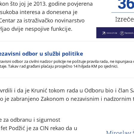
kon što joj je 2013. godine povjerena
a sukoba interesa a donesena je
entar za istraživačko novinarstvo
ljao dvije nespojive funkcije.
zavisni odbor u službi politike
avisni odbor za civilni nadzor policije ne poštuje pravila rada, ne ispunjav
taje. Takav rad građani plaćaju prosječno 14 hiljada KM po sjednici.
vrdili i da je Krunić tokom rada u Odboru bio i član 
to je zabranjeno Zakonom o nezavisnim i nadzornim t
e za odbranu i sigurnost
fet Podžić je za CIN rekao da u