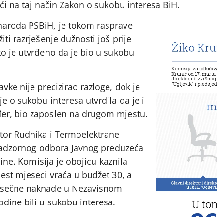
eći na taj način Zakon o sukobu interesa BiH.
naroda PSBiH, je tokom rasprave
ti razrješenje dužnosti još prije
to je utvrđeno da je bio u sukobu
vke nije precizirao razloge, dok je
e o sukobu interesa utvrdila da je i
er, bio zaposlen na drugom mjestu.
ktor Rudnika i Termoelektrane
n Nadzornog odbora Javnog preduzeća
jine. Komisija je obojicu kaznila
est mjeseci vraća u budžet 30, a
jesečne naknade u Nezavisnom
dine bili u sukobu interesa.