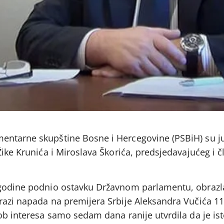
entarne skupštine Bosne i Hercegovine (PSBiH) su j
Žike Krunića i Miroslava Škorića, predsjedavajućeg i č
 godine podnio ostavku Državnom parlamentu, obrazla
azi napada na premijera Srbije Aleksandra Vučića 11.
kob interesa samo sedam dana ranije utvrdila da je i