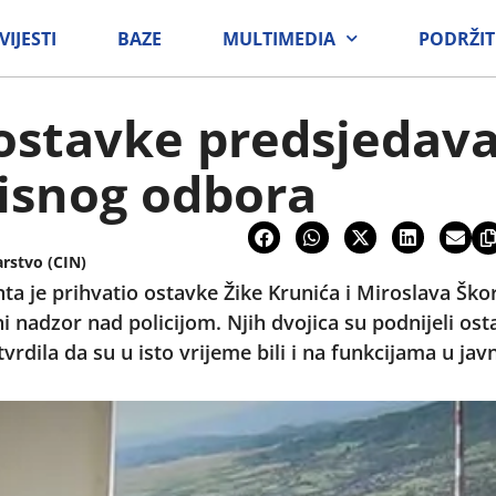
VIJESTI
BAZE
MULTIMEDIA
PODRŽIT
ostavke predsjedava
isnog odbora
arstvo (CIN)
je prihvatio ostavke Žike Krunića i Miroslava Škori
 nadzor nad policijom. Njih dvojica su podnijeli ost
vrdila da su u isto vrijeme bili i na funkcijama u j