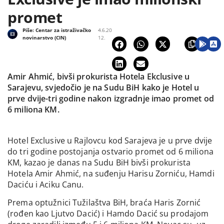
promet
Piše:
Centar za istraživačko
4.6.20
novinarstvo (CIN)
12.
Amir Ahmić, bivši prokurista Hotela Ekclusive u
Sarajevu, svjedočio je na Sudu BiH kako je Hotel u
prve dvije-tri godine nakon izgradnje imao promet od
6 miliona KM.
Hotel Exclusive u Rajlovcu kod Sarajeva je u prve dvije
do tri godine postojanja ostvario promet od 6 miliona
KM, kazao je danas na Sudu BiH bivši prokurista
Hotela Amir Ahmić, na suđenju Harisu Zorniću, Hamdi
Daciću i Aciku Canu.
Prema optužnici Tužilaštva BiH, braća Haris Zornić
(rođen kao Ljutvo Dacić) i Hamdo Dacić su prodajom