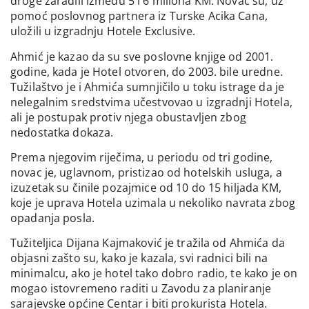
droge zaradili između 5 i 6 miliona KM. Novac su, uz
pomoć poslovnog partnera iz Turske Acika Cana,
uložili u izgradnju Hotele Exclusive.
Ahmić je kazao da su sve poslovne knjige od 2001.
godine, kada je Hotel otvoren, do 2003. bile uredne.
Tužilaštvo je i Ahmića sumnjičilo u toku istrage da je
nelegalnim sredstvima učestvovao u izgradnji Hotela,
ali je postupak protiv njega obustavljen zbog
nedostatka dokaza.
Prema njegovim riječima, u periodu od tri godine,
novac je, uglavnom, pristizao od hotelskih usluga, a
izuzetak su činile pozajmice od 10 do 15 hiljada KM,
koje je uprava Hotela uzimala u nekoliko navrata zbog
opadanja posla.
Tužiteljica Dijana Kajmaković je tražila od Ahmića da
objasni zašto su, kako je kazala, svi radnici bili na
minimalcu, ako je hotel tako dobro radio, te kako je on
mogao istovremeno raditi u Zavodu za planiranje
sarajevske općine Centar i biti prokurista Hotela.