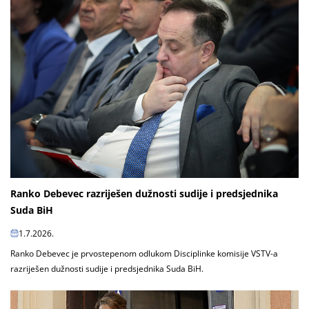
Ranko Debevec razriješen dužnosti sudije i predsjednika
Suda BiH
1.7.2026.
Ranko Debevec je prvostepenom odlukom Disciplinke komisije VSTV-a
razriješen dužnosti sudije i predsjednika Suda BiH.