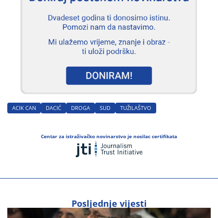
ACIK CAN
DACIĆ
DROGA
SUD
TUŽILAŠTVO
Centar za istraživačko novinarstvo je nosilac certifikata
Posljednje vijesti