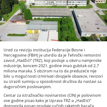
Ured za reviziju institucija Federacije Bosne i
Hercegovine (FBiH) je utvrdio da je Tehnički remontni
zavod „Hadžići” (TRZ), koji posluje u okviru namjenske
industrije, koncem 2021. godine imao gubitak od 2,7
miliona maraka. S obzirom na to da preduzeće nije
bilo u mogućnosti izmirivati dospjele obaveze, revizori
su izrazili sumnju u sposobnost društva da nastavi sa
dugoročnim poslovanjem.
Centar za istraživačko novinarstvo (CIN) je polovinom
ove godine pisao kako je Uprava TRZ-a „Hadžići“
dogovorila posao prodaje ručnih raketnih bacača