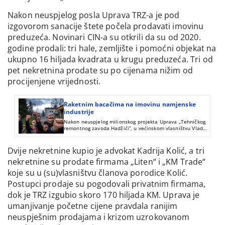
Nakon neuspjelog posla Uprava TRZ-a je pod
izgovorom sanacije štete počela prodavati imovinu
preduzeća. Novinari CIN-a su otkrili da su od 2020.
godine prodali: tri hale, zemljište i pomoćni objekat na
ukupno 16 hiljada kvadrata u krugu preduzeća. Tri od
pet nekretnina prodate su po cijenama nižim od
procijenjene vrijednosti.
Raketnim bacačima na imovinu namjenske
industrije
Nakon neuspjelog milionskog projekta Uprava „Tehničkog
remontnog zavoda Hadžići”, u većinskom vlasništvu Vlade
FBiH, prodala je privatnicima tri nekretnine po nižoj
vrijednosti od procijenjene.
Dvije nekretnine kupio je advokat Kadrija Kolić, a tri
nekretnine su prodate firmama „Liten“ i „KM Trade“
koje su u (su)vlasništvu članova porodice Kolić.
Postupci prodaje su pogodovali privatnim firmama,
dok je TRZ izgubio skoro 170 hiljada KM. Uprava je
umanjivanje početne cijene pravdala ranijim
neuspješnim prodajama i krizom uzrokovanom