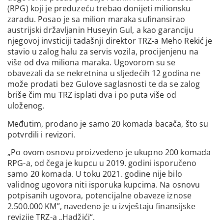
(RPG) koji je preduzeću trebao donijeti milionsku
zaradu. Posao je sa milion maraka sufinansirao
austrijski državljanin Huseyin Gul, a kao garanciju
njegovoj invsticiji tadašnji direktor TRZ-a Meho Rekić je
stavio u zalog halu za servis vozila, procijenjenu na
više od dva miliona maraka. Ugovorom su se
obavezali da se nekretnina u sljedećih 12 godina ne
može prodati bez Gulove saglasnosti te da se zalog
briše čim mu TRZ isplati dva i po puta više od
uloženog.
Međutim, prodano je samo 20 komada bacača, što su
potvrdili i revizori.
„Po ovom osnovu proizvedeno je ukupno 200 komada
RPG-a, od čega je kupcu u 2019. godini isporučeno
samo 20 komada. U toku 2021. godine nije bilo
validnog ugovora niti isporuka kupcima. Na osnovu
potpisanih ugovora, potencijalne obaveze iznose
2.500.000 KM”, navedeno je u izvještaju finansijske
revizije TRZ-a „Hadžići“.