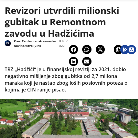
Revizori utvrdili milionski
gubitak u Remontnom
zavodu u Hadžićima
Piše:
Centar za istraživačko
8.10.2
novinarstvo (CIN)
022.
TRZ „Hadžići“ je u finansijskoj reviziji za 2021. dobio
negativno mišljenje zbog gubitka od 2,7 miliona
maraka koji je nastao zbog loših poslovnih poteza o
kojima je CIN ranije pisao.