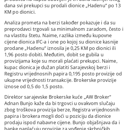
dana svi prekupci su prodali dionice „Hadenu“ po 13
KM po dionici.
Analiza prometa na berzi također pokazuje i da su
preprodavci trgovali sa minimalnom zaradom, često i
na vlastitu štetu. Naime, razlika između kupovne
cijene dionica IFC-a i one po kojoj su dionice kasnije
prodane „Hadenu“ iznosila je 0,25 KM po dionici ili
1,96 posto dobiti. Međutim, dobit se gubila u
provizijama koje su morali plaćati prekupci. Naime,
kupac dionica je dužan platiti Sarajevskoj berzi i
Registru vrijednosnih papira 0,195 posto provizije od
ukupne vrijednosti transakcije. Brokerske provizije
iznose od 0,5 do 1,5 posto.
Direktor sarajevske Brokerske kuće „AW Broker“
Adnan Bunjo kaže da bi trgovci u ovakvom slučaju
zbog troškova provizija berze, Registra vrijednosnih
papira i brokera mogli doći u poziciju da dionice
prodaju ispod nabavne cijene. Bunjo objašnjava da i
banke naplaćuju provizije za vođenje skrbničkih