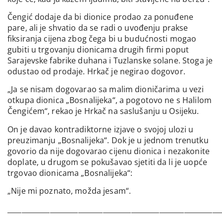
Čengić dodaje da bi dionice prodao za ponuđene
pare, ali je shvatio da se radi o uvođenju prakse
fiksiranja cijena zbog čega bi u budućnosti mogao
gubiti u trgovanju dionicama drugih firmi poput
Sarajevske fabrike duhana i Tuzlanske solane. Stoga je
odustao od prodaje. Hrkač je negirao dogovor.
„Ja se nisam dogovarao sa malim dioničarima u vezi
otkupa dionica „Bosnalijeka“, a pogotovo ne s Halilom
Čengićem“, rekao je Hrkač na saslušanju u Osijeku.
On je davao kontradiktorne izjave o svojoj ulozi u
preuzimanju „Bosnalijeka“. Dok je u jednom trenutku
govorio da nije dogovarao cijenu dionica i nezakonite
doplate, u drugom se pokušavao sjetiti da li je uopće
trgovao dionicama „Bosnalijeka“:
„Nije mi poznato, možda jesam“.
____________________________________________________________