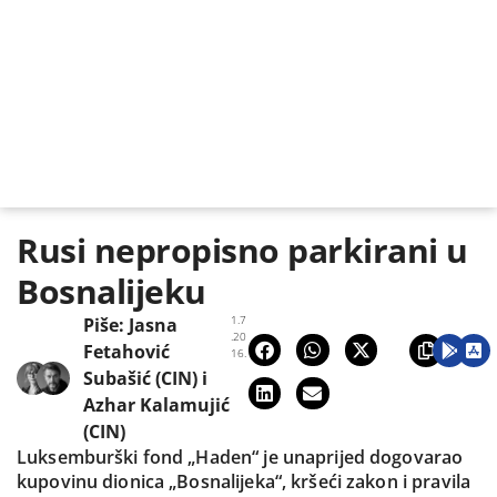
Rusi nepropisno parkirani u
Bosnalijeku
1.7
Piše:
Jasna
.20
Fetahović
16.
Subašić (CIN)
i
Azhar Kalamujić
(CIN)
Luksemburški fond „Haden“ je unaprijed dogovarao
kupovinu dionica „Bosnalijeka“, kršeći zakon i pravila