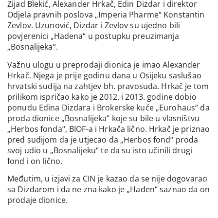
Zijad Blekić, Alexander Hrkač, Edin Dizdar i direktor
Odjela pravnih poslova „Imperia Pharme“ Konstantin
Zevlov. Uzunović, Dizdar i Zevlov su ujedno bili
povjerenici „Hadena“ u postupku preuzimanja
„Bosnalijeka“.
Važnu ulogu u preprodaji dionica je imao Alexander
Hrkač. Njega je prije godinu dana u Osijeku saslušao
hrvatski sudija na zahtjev bh. pravosuđa. Hrkač je tom
prilikom ispričao kako je 2012. i 2013. godine dobio
ponudu Edina Dizdara i Brokerske kuće „Eurohaus“ da
proda dionice „Bosnalijeka“ koje su bile u vlasništvu
„Herbos fonda“, BIOF-a i Hrkača lično. Hrkač je priznao
pred sudijom da je utjecao da „Herbos fond“ proda
svoj udio u „Bosnalijeku“ te da su isto učinili drugi
fond i on lično.
Međutim, u izjavi za CIN je kazao da se nije dogovarao
sa Dizdarom i da ne zna kako je „Haden“ saznao da on
prodaje dionice.