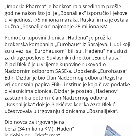
„Imperia Pharma“ je bankrotirala sredinom prošle
godine nakon što joj je „Bosnalijek“ isporučio lijekove
u vrijednosti 75 miliona maraka. Ruska firma je ostala
dužna „Bosnalijeku“ najmanje 28 miliona KM.
Pomoć u kupovini dionica „Hadenu“ je pružila
brokerska kompanija „Eurohaus“ iz Sarajeva. Ljudi koji
su u vezi sa „Eurohausom“ bili su „Hadenu“ na usluzi i
za druge poslove. Suvlasnik i direktor „Eurohausa“
Zijad Blekić je u vrijeme kupovine rukovodio
Nadzornim odborom SASE-a. Uposlenik „Eurohausa“
Edin Dizdar je bio član Nadzornog odbora Registra
vrijednosnih papira FBiH, institucije koja čuva podatke
o vlasnicima dionica. Dizdar je postao „Hadenov“
zastupnik a potom i član Nadzornog odbora
„Bosnalijeka“ dok je Blekićeva kćerka Azra Blekić
učestvovala u trgovanju dionicama „Bosnalijeka“.
Dio novca za trgovanje na
berzi (34 miliona KM) „Haden“
je dobio od „Erkafarma“,