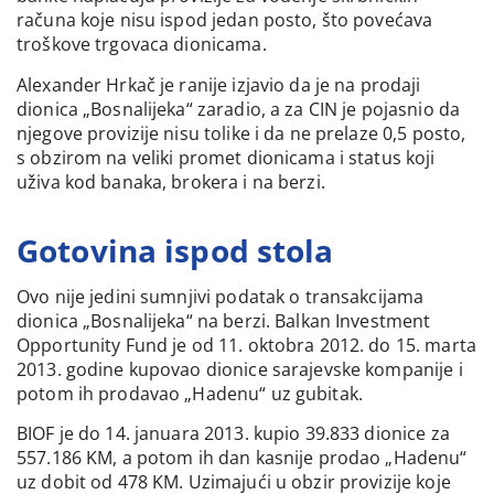
računa koje nisu ispod jedan posto, što povećava
troškove trgovaca dionicama.
Alexander Hrkač je ranije izjavio da je na prodaji
dionica „Bosnalijeka“ zaradio, a za CIN je pojasnio da
njegove provizije nisu tolike i da ne prelaze 0,5 posto,
s obzirom na veliki promet dionicama i status koji
uživa kod banaka, brokera i na berzi.
Gotovina ispod stola
Ovo nije jedini sumnjivi podatak o transakcijama
dionica „Bosnalijeka“ na berzi. Balkan Investment
Opportunity Fund je od 11. oktobra 2012. do 15. marta
2013. godine kupovao dionice sarajevske kompanije i
potom ih prodavao „Hadenu“ uz gubitak.
BIOF je do 14. januara 2013. kupio 39.833 dionice za
557.186 KM, a potom ih dan kasnije prodao „Hadenu“
uz dobit od 478 KM. Uzimajući u obzir provizije koje