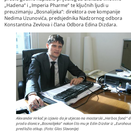
„Hadena“ i „Imperia Pharme“ te ključnih ljudi u
preuzimanju „Bosnalijeka“: direktora ove kompanije
Nedima Uzunovića, predsjednika Nadzornog odbora
Konstantina Zevlova i člana Odbora Edina Dizdara.
Alexander Hrkač je izjavio da je utjecao na mostarski „Herbos fond“ 
proda dionice „Bosnalijeka“ nakon što mu je Edin Dizdar iz „Eurohau
predložio otkup. (Foto: Glas Slavonije)