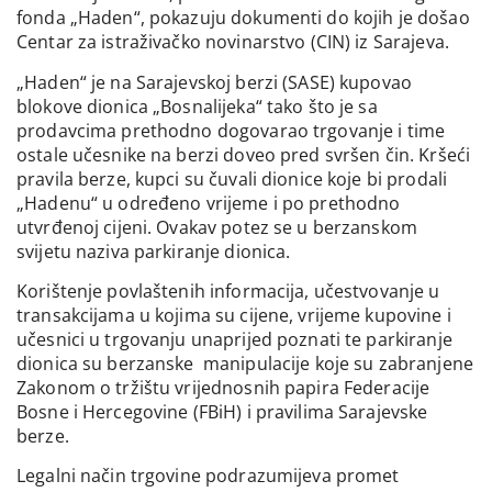
fonda „Haden“, pokazuju dokumenti do kojih je došao
Centar za istraživačko novinarstvo (CIN) iz Sarajeva.
„Haden“ je na Sarajevskoj berzi (SASE) kupovao
blokove dionica „Bosnalijeka“ tako što je sa
prodavcima prethodno dogovarao trgovanje i time
ostale učesnike na berzi doveo pred svršen čin. Kršeći
pravila berze, kupci su čuvali dionice koje bi prodali
„Hadenu“ u određeno vrijeme i po prethodno
utvrđenoj cijeni. Ovakav potez se u berzanskom
svijetu naziva parkiranje dionica.
Korištenje povlaštenih informacija, učestvovanje u
transakcijama u kojima su cijene, vrijeme kupovine i
učesnici u trgovanju unaprijed poznati te parkiranje
dionica su berzanske manipulacije koje su zabranjene
Zakonom o tržištu vrijednosnih papira Federacije
Bosne i Hercegovine (FBiH) i pravilima Sarajevske
berze.
Legalni način trgovine podrazumijeva promet