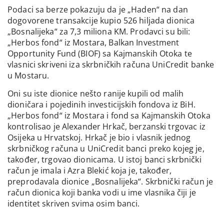
Podaci sa berze pokazuju da je „Haden“ na dan
dogovorene transakcije kupio 526 hiljada dionica
„Bosnalijeka“ za 7,3 miliona KM. Prodavci su bili:
„Herbos fond“ iz Mostara, Balkan Investment
Opportunity Fund (BIOF) sa Kajmanskih Otoka te
vlasnici skriveni iza skrbničkih računa UniCredit banke
u Mostaru.
Oni su iste dionice nešto ranije kupili od malih
dioničara i pojedinih investicijskih fondova iz BiH.
„Herbos fond“ iz Mostara i fond sa Kajmanskih Otoka
kontrolisao je Alexander Hrkač, berzanski trgovac iz
Osijeka u Hrvatskoj. Hrkač je bio i vlasnik jednog
skrbničkog računa u UniCredit banci preko kojeg je,
također, trgovao dionicama. U istoj banci skrbnički
račun je imala i Azra Blekić koja je, također,
preprodavala dionice „Bosnalijeka“. Skrbnički račun je
račun dionica koji banka vodi u ime vlasnika čiji je
identitet skriven svima osim banci.