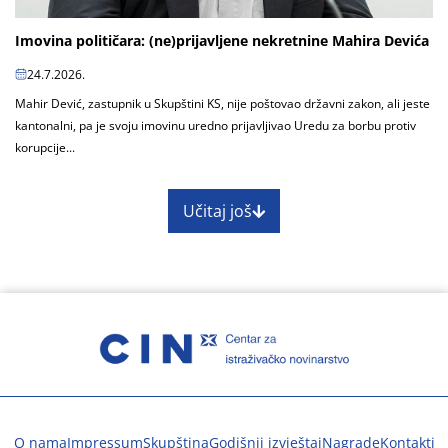
Imovina političara: (ne)prijavljene nekretnine Mahira Devića
24.7.2026.
Mahir Dević, zastupnik u Skupštini KS, nije poštovao državni zakon, ali jeste
kantonalni, pa je svoju imovinu uredno prijavljivao Uredu za borbu protiv
korupcije...
Učitaj još
O nama
Impressum
Skupština
Godišnji izvještaj
Nagrade
Kontakti