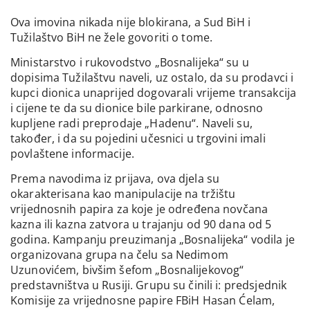
Ova imovina nikada nije blokirana, a Sud BiH i
Tužilaštvo BiH ne žele govoriti o tome.
Ministarstvo i rukovodstvo „Bosnalijeka“ su u
dopisima Tužilaštvu naveli, uz ostalo, da su prodavci i
kupci dionica unaprijed dogovarali vrijeme transakcija
i cijene te da su dionice bile parkirane, odnosno
kupljene radi preprodaje „Hadenu“. Naveli su,
također, i da su pojedini učesnici u trgovini imali
povlaštene informacije.
Prema navodima iz prijava, ova djela su
okarakterisana kao manipulacije na tržištu
vrijednosnih papira za koje je određena novčana
kazna ili kazna zatvora u trajanju od 90 dana od 5
godina. Kampanju preuzimanja „Bosnalijeka“ vodila je
organizovana grupa na čelu sa Nedimom
Uzunovićem, bivšim šefom „Bosnalijekovog“
predstavništva u Rusiji. Grupu su činili i: predsjednik
Komisije za vrijednosne papire FBiH Hasan Ćelam,