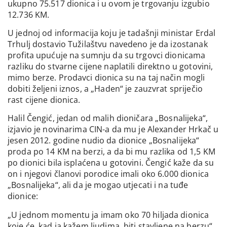
ukupno 75.517 dionica i u ovom je trgovanju izgubio
12.736 KM.
U jednoj od informacija koju je tadašnji ministar Erdal
Trhulj dostavio Tužilaštvu navedeno je da izostanak
profita upućuje na sumnju da su trgovci dionicama
razliku do stvarne cijene naplatili direktno u gotovini,
mimo berze. Prodavci dionica su na taj način mogli
dobiti željeni iznos, a „Haden“ je zauzvrat spriječio
rast cijene dionica.
Halil Čengić, jedan od malih dioničara „Bosnalijeka“,
izjavio je novinarima CIN-a da mu je Alexander Hrkač u
jesen 2012. godine nudio da dionice „Bosnalijeka“
proda po 14 KM na berzi, a da bi mu razlika od 1,5 KM
po dionici bila isplaćena u gotovini. Čengić kaže da su
on i njegovi članovi porodice imali oko 6.000 dionica
„Bosnalijeka“, ali da je mogao utjecati i na tuđe
dionice:
„U jednom momentu ja imam oko 70 hiljada dionica
koje će, kad ja kažem ljudima, biti stavljene na berzu“.