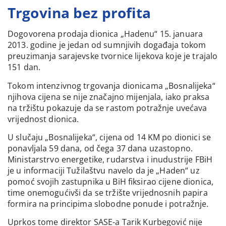
Trgovina bez profita
Dogovorena prodaja dionica „Hadenu“ 15. januara
2013. godine je jedan od sumnjivih događaja tokom
preuzimanja sarajevske tvornice lijekova koje je trajalo
151 dan.
Tokom intenzivnog trgovanja dionicama „Bosnalijeka“
njihova cijena se nije značajno mijenjala, iako praksa
na tržištu pokazuje da se rastom potražnje uvećava
vrijednost dionica.
U slučaju „Bosnalijeka“, cijena od 14 KM po dionici se
ponavljala 59 dana, od čega 37 dana uzastopno.
Ministarstrvo energetike, rudarstva i inudustrije FBiH
je u informaciji Tužilaštvu navelo da je „Haden“ uz
pomoć svojih zastupnika u BiH fiksirao cijene dionica,
time onemogućivši da se tržište vrijednosnih papira
formira na principima slobodne ponude i potražnje.
Uprkos tome direktor SASE-a Tarik Kurbegović nije