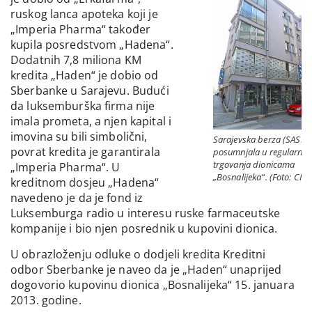
ruskog lanca apoteka koji je
„Imperia Pharma“ također
kupila posredstvom „Hadena“.
Dodatnih 7,8 miliona KM
kredita „Haden“ je dobio od
Sberbanke u Sarajevu. Budući
da luksemburška firma nije
imala prometa, a njen kapital i
imovina su bili simbolični,
Sarajevska berza (SASE) 
povrat kredita je garantirala
posumnjala u regularnos
trgovanja dionicama
„Imperia Pharma“. U
„Bosnalijeka“. (Foto: CIN)
kreditnom dosjeu „Hadena“
navedeno je da je fond iz
Luksemburga radio u interesu ruske farmaceutske
kompanije i bio njen posrednik u kupovini dionica.
U obrazloženju odluke o dodjeli kredita Kreditni
odbor Sberbanke je naveo da je „Haden“ unaprijed
dogovorio kupovinu dionica „Bosnalijeka“ 15. januara
2013. godine.