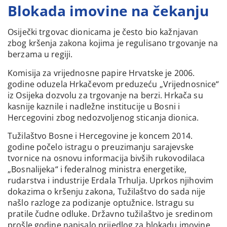
Blokada imovine na čekanju
Osiječki trgovac dionicama je često bio kažnjavan
zbog kršenja zakona kojima je regulisano trgovanje na
berzama u regiji.
Komisija za vrijednosne papire Hrvatske je 2006.
godine oduzela Hrkačevom preduzeću „Vrijednosnice“
iz Osijeka dozvolu za trgovanje na berzi. Hrkača su
kasnije kaznile i nadležne institucije u Bosni i
Hercegovini zbog nedozvoljenog sticanja dionica.
Tužilaštvo Bosne i Hercegovine je koncem 2014.
godine počelo istragu o preuzimanju sarajevske
tvornice na osnovu informacija bivših rukovodilaca
„Bosnalijeka“ i federalnog ministra energetike,
rudarstva i industrije Erdala Trhulja. Uprkos njihovim
dokazima o kršenju zakona, Tužilaštvo do sada nije
našlo razloge za podizanje optužnice. Istragu su
pratile čudne odluke. Državno tužilaštvo je sredinom
prošle godine napisalo prijedlog za blokadu imovine