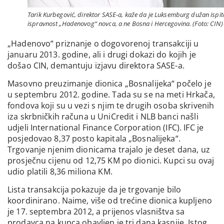
Tarik Kurbegović, direktor SASE-a, kaže da je Luksemburg dužan ispit
ispravnost „Hadenovog“ novca, a ne Bosna i Hercegovina. (Foto: CIN)
„Hadenovo“ priznanje o dogovorenoj transakciji u
januaru 2013. godine, ali i drugi dokazi do kojih je
došao CIN, demantuju izjavu direktora SASE-a.
Masovno preuzimanje dionica „Bosnalijeka“ počelo je
u septembru 2012. godine. Tada su se na meti Hrkača,
fondova koji su u vezi s njim te drugih osoba skrivenih
iza skrbničkih računa u UniCredit i NLB banci našli
udjeli International Finance Corporation (IFC). IFC je
posjedovao 8,37 posto kapitala „Bosnalijeka“.
Trgovanje njenim dionicama trajalo je deset dana, uz
prosječnu cijenu od 12,75 KM po dionici. Kupci su ovaj
udio platili 8,36 miliona KM.
Lista transakcija pokazuje da je trgovanje bilo
koordinirano. Naime, više od trećine dionica kupljeno
je 17. septembra 2012, a prijenos vlasništva sa
prodavca na kupca obavljen je tri dana kasnije. Istog