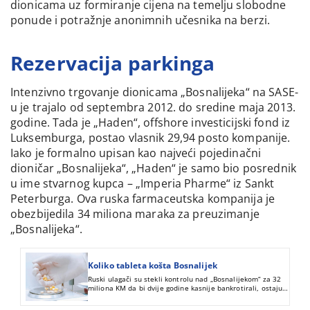
dionicama uz formiranje cijena na temelju slobodne
ponude i potražnje anonimnih učesnika na berzi.
Rezervacija parkinga
Intenzivno trgovanje dionicama „Bosnalijeka“ na SASE-
u je trajalo od septembra 2012. do sredine maja 2013.
godine. Tada je „Haden“, offshore investicijski fond iz
Luksemburga, postao vlasnik 29,94 posto kompanije.
Iako je formalno upisan kao najveći pojedinačni
dioničar „Bosnalijeka“, „Haden“ je samo bio posrednik
u ime stvarnog kupca – „Imperia Pharme“ iz Sankt
Peterburga. Ova ruska farmaceutska kompanija je
obezbijedila 34 miliona maraka za preuzimanje
„Bosnalijeka“.
Koliko tableta košta Bosnalijek
Ruski ulagači su stekli kontrolu nad „Bosnalijekom“ za 32
miliona KM da bi dvije godine kasnije bankrotirali, ostajući
dužni sarajevskoj kompaniji približno onoliko koliko su
uložili u njeno preuzimanje.