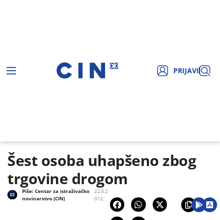
PRIJAVI
Šest osoba uhapšeno zbog
trgovine drogom
Piše:
Centar za istraživačko
22.5.2
novinarstvo (CIN)
012.