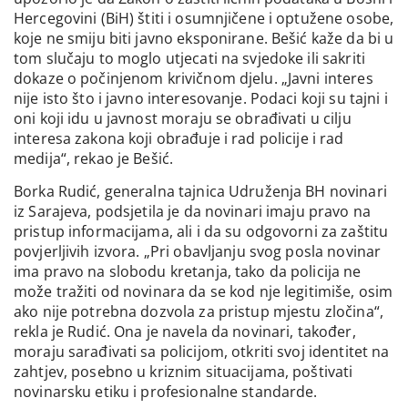
Hercegovini (BiH) štiti i osumnjičene i optužene osobe,
koje ne smiju biti javno eksponirane. Bešić kaže da bi u
tom slučaju to moglo utjecati na svjedoke ili sakriti
dokaze o počinjenom krivičnom djelu. „Javni interes
nije isto što i javno interesovanje. Podaci koji su tajni i
oni koji idu u javnost moraju se obrađivati u cilju
interesa zakona koji obrađuje i rad policije i rad
medija“, rekao je Bešić.
Borka Rudić, generalna tajnica Udruženja BH novinari
iz Sarajeva, podsjetila je da novinari imaju pravo na
pristup informacijama, ali i da su odgovorni za zaštitu
povjerljivih izvora. „Pri obavljanju svog posla novinar
ima pravo na slobodu kretanja, tako da policija ne
može tražiti od novinara da se kod nje legitimiše, osim
ako nije potrebna dozvola za pristup mjestu zločina“,
rekla je Rudić. Ona je navela da novinari, također,
moraju sarađivati sa policijom, otkriti svoj identitet na
zahtjev, posebno u kriznim situacijama, poštivati
novinarsku etiku i profesionalne standarde.