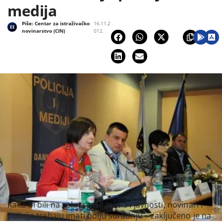
medija
Piše:
Centar za istraživačko
16.11.2
novinarstvo (CIN)
012.
Kako bi bili na usluzi građanima i javnosti, novinari i
policija trebaju imati bolju suradnju – zaključeno je na