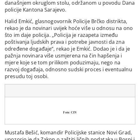
današnjem okruglom stolu, održanom u povodu Dana
policije Kantona Sarajevo.
Halid Emkić, glasnogovornik Policije Brčko distrikta,
rekao je da novinari uvijek hoće više u odnosu na ono
što im daje policija. „Policija je razapeta između
poštivanja ljudskih prava i potrebe javnosti da zna
određene događaje“, rekao je Emkić. Dodao je i da je
pažnja novinara više usmjerena na čin hapšenja i
mjere koje se tom prilikom poduzimaju, nego na
razvoj događaja, odnosno sudski proces i eventualnu
presudu toj osobi.
Foto: CIN
Mustafa Bešić, komandir Policijske stanice Novi Grad,
upozorio je da Zakon o zaštiti ličnih podataka u Bosni i