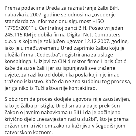
Prema podacima Ureda za razmatranje žalbi BiH,
nabavka iz 2007. godine se odnosi na „uvođenje
standarda za informacionu sigurnost – ISO
17799/2001“ u Centralnoj banci BiH. Posao vrijedan
245.115 KM je dobila firma Digital Nett Computers
d.o.o. s kojom je zaključen ugovor 12.12.2007. godine,
iako je u međuvremenu Ured zaprimio žalbu koju je
uložila firma „Cedes.ba“, registrirana za usluge
konsaltinga. U izjavi za CIN direktor firme Haris Ćatić
kaže da su se žalili jer su ispunjavali sve tražene
uvjete, za razliku od dobitnika posla koji nije imao
traženo iskustvo. Kaže da ne zna sudbinu tog procesa,
jer ga niko iz Tužilaštva nije kontaktirao.
S obzirom da proces dodjele ugovora nije zaustavljen,
iako je žalba pristigla, Ured smatra da je prekršen
Zakon o javnim nabavkama u BiH i da je počinjeno
krivično djelo „nesavjestan rad u službi“, što je prema
državnom krivičnom zakonu kažnjivo višegodišnjom
zatvorskom kaznom.