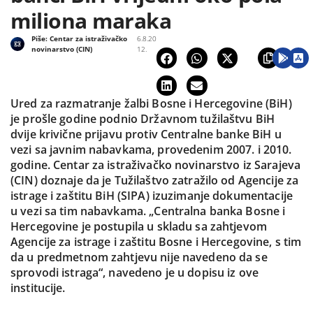
miliona maraka
Piše:
Centar za istraživačko
6.8.20
novinarstvo (CIN)
12.
Ured za razmatranje žalbi Bosne i Hercegovine (BiH)
je prošle godine podnio Državnom tužilaštvu BiH
dvije krivične prijavu protiv Centralne banke BiH u
vezi sa javnim nabavkama, provedenim 2007. i 2010.
godine. Centar za istraživačko novinarstvo iz Sarajeva
(CIN) doznaje da je Tužilaštvo zatražilo od Agencije za
istrage i zaštitu BiH (SIPA) izuzimanje dokumentacije
u vezi sa tim nabavkama. „Centralna banka Bosne i
Hercegovine je postupila u skladu sa zahtjevom
Agencije za istrage i zaštitu Bosne i Hercegovine, s tim
da u predmetnom zahtjevu nije navedeno da se
sprovodi istraga“, navedeno je u dopisu iz ove
institucije.