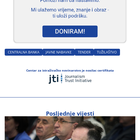
CENTRALNA BANKA
JAVNE NABAVKE
TENDER
TUŽILAŠTVO
Centar za istraživačko novinarstvo je nosilac certifikata
Posljednje vijesti