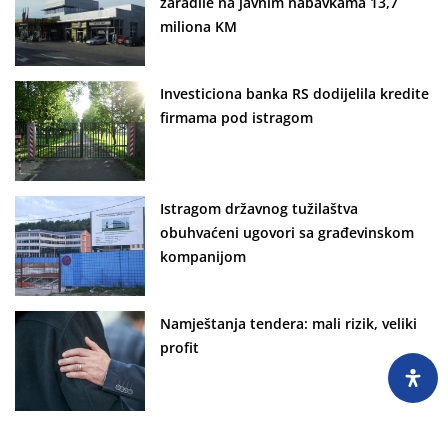
zaradile na javnim nabavkama 13,7
miliona KM
Investiciona banka RS dodijelila kredite
firmama pod istragom
Istragom državnog tužilaštva
obuhvaćeni ugovori sa građevinskom
kompanijom
Namještanja tendera: mali rizik, veliki
profit
Do ugovora uz pomoć prijatelja