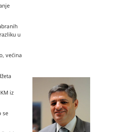
anje
zabranih
razliku u
ko, većina
džeta
 KM iz
o se