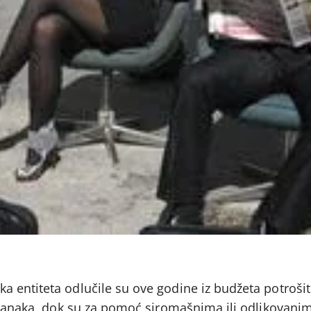
 entiteta odlučile su ove godine iz budžeta potrošit
stranaka, dok su za pomoć siromašnima ili odlikovan