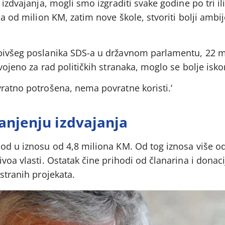
izdvajanja, mogli smo izgraditi svake godine po tri ili 
ja od milion KM, zatim nove škole, stvoriti bolji ambij
 bivšeg poslanika SDS-a u državnom parlamentu, 22 m
vojeno za rad političkih stranaka, moglo se bolje iskori
vratno potrošena, nema povratne koristi.’
anjenju izdvajanja
hod u iznosu od 4,8 miliona KM. Od tog iznosa više od
voa vlasti. Ostatak čine prihodi od članarina i donaci
stranih projekata.