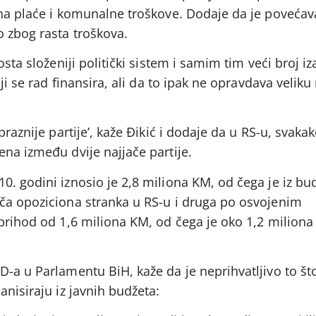
 na plaće i komunalne troškove. Dodaje da je povećav
o zbog rasta troškova.
osta složeniji politički sistem i samim tim veći broj i
ji se rad finansira, ali da to ipak ne opravdava veliku 
braznije partije’, kaže Đikić i dodaje da u RS-u, svaka
na između dvije najjače partije.
. godini iznosio je 2,8 miliona KM, od čega je iz bu
ča opoziciona stranka u RS-u i druga po osvojenim
prihod od 1,6 miliona KM, od čega je oko 1,2 miliona
-a u Parlamentu BiH, kaže da je neprihvatljivo to št
anisiraju iz javnih budžeta: