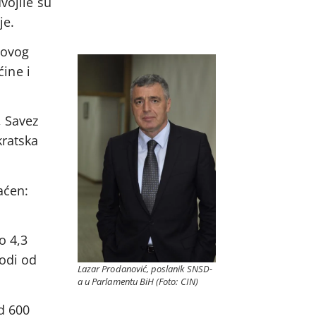
vojile su
je.
 ovog
ćine i
, Savez
kratska
aćen:
o 4,3
hodi od
Lazar Prodanović, poslanik SNSD-
a u Parlamentu BiH (Foto: CIN)
d 600