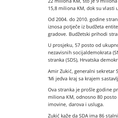
22 miliona KM, što je 9 miliona
15,8 miliona KM, dok su vlasti 
Od 2004. do 2010. godine stra
iznosa potječe iz budžeta entitet
gradove. Budžetski prihodi str
U prosjeku, 57 posto od ukupno
nezavisnih socijaldemokrata (S
stranka (SDS), Hrvatska demokr
Amir Zukić, generalni sekretar 
‘Mi jedva kraj sa krajem sastav
Ova stranka je prošle godine pr
miliona KM, odnosno 80 posto p
imovine, darova i usluga.
Zukić kaže da SDA ima 86 stal