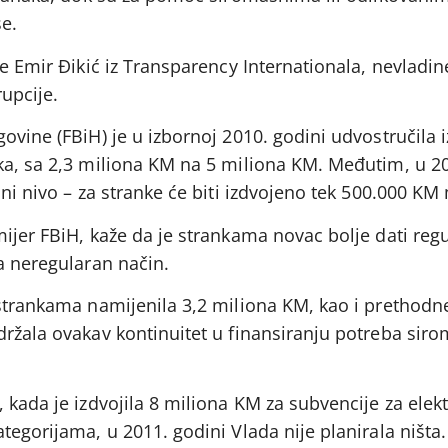
e.
že Emir Đikić iz Transparency Internationala, nevladin
rupcije.
ovine (FBiH) je u izbornoj 2010. godini udvostručila 
ka, sa 2,3 miliona KM na 5 miliona KM. Međutim, u 20
dni nivo – za stranke će biti izdvojeno tek 500.000 KM
ijer FBiH, kaže da je strankama novac bolje dati reg
a neregularan način.
 strankama namijenila 3,2 miliona KM, kao i prethodn
držala ovakav kontinuitet u finansiranju potreba sir
 kada je izdvojila 8 miliona KM za subvencije za elek
tegorijama, u 2011. godini Vlada nije planirala ništa