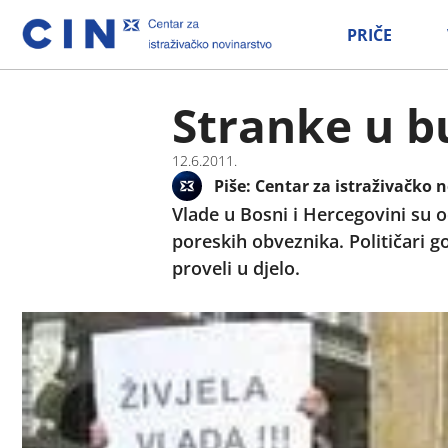
PRIČE
Stranke u b
12.6.2011.
Piše:
Centar za istraživačko n
Vlade u Bosni i Hercegovini su 
poreskih obveznika. Političari go
proveli u djelo.