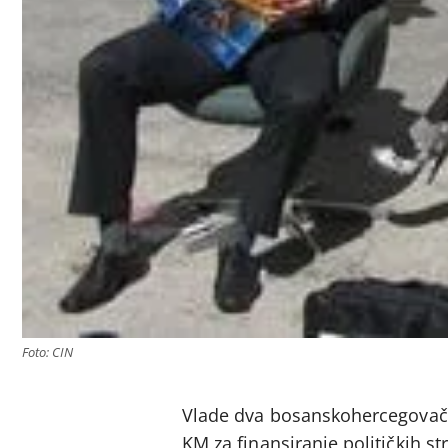
Foto: CIN
Vlade dva bosanskohercegovačka
KM za finansiranje političkih 