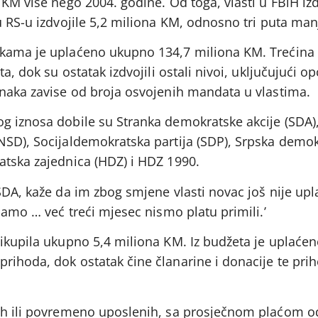
 KM više nego 2004. godine. Od toga, vlasti u FBiH izd
u RS-u izdvojile 5,2 miliona KM, odnosno tri puta man
nkama je uplaćeno ukupno 134,7 miliona KM. Trećina
a, dok su ostatak izdvojili ostali nivoi, uključujući op
anaka zavise od broja osvojenih mandata u vlastima.
g iznosa dobile su Stranka demokratske akcije (SDA)
NSD), Socijaldemokratska partija (SDP), Srpska demo
atska zajednica (HDZ) i HDZ 1990.
SDA, kaže da im zbog smjene vlasti novac još nije upl
ljamo … već treći mjesec nismo platu primili.’
ikupila ukupno 5,4 miliona KM. Iz budžeta je uplaćen
rihoda, dok ostatak čine članarine i donacije te pri
nih ili povremeno uposlenih, sa prosječnom plaćom o