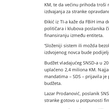
KM, te da većinu prihoda troši
izdvajanja za stranke opravdan
Đikić iz TI-a kaže da FBiH ima d
političara i klubova poslanika či
finansiranju između entiteta.
‘Složeniji sistem ili možda bezo
izdvojenog novca bude podijelje
Budžet vladajućeg SNSD-a u 2010
uplaćeno 2,4 miliona KM. Najja
mandatima – SDS – prijavila je 
budžeta.
Lazar Prodanović, poslanik SNSD
stranke gotovo u potpunosti fin