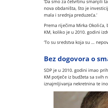
‘Da smo za četvrtinu smanjili ta 
nova obdaništa, što je investici
mala i srednja preduzeća.’
Prema riječima Mirka Okolića,
KM, koliko je u 2010. godini izd
‘To su sredstva koja su … nepo
Bez dogovora o sm
SDP je u 2010. godini imao pri
KM potječe iz budžeta sa svih ni
iznajmljivanja nekretnina te ino