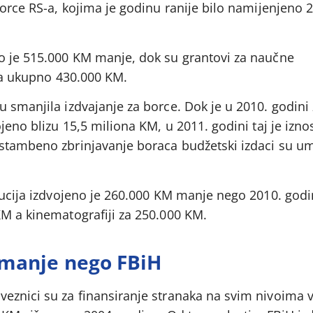
borce RS-a, kojima je godinu ranije bilo namijenjeno 2
o je 515.000 KM manje, dok su grantovi za naučne
 za ukupno 430.000 KM.
 smanjila izdvajanje za borce. Dok je u 2010. godini
jeno blizu 15,5 miliona KM, u 2011. godini taj je izno
stambeno zbrinjavanje boraca budžetski izdaci su u
itucija izdvojeno je 260.000 KM manje nego 2010. go
KM a kinematografiji za 250.000 KM.
a manje nego FBiH
znici su za finansiranje stranaka na svim nivoima vla