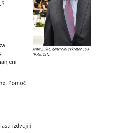
,5
 za
Amir Zukić, generalni sekretar SDA
s
(Foto: CIN)
manjeni
dine. Pomoć
sti izdvojili