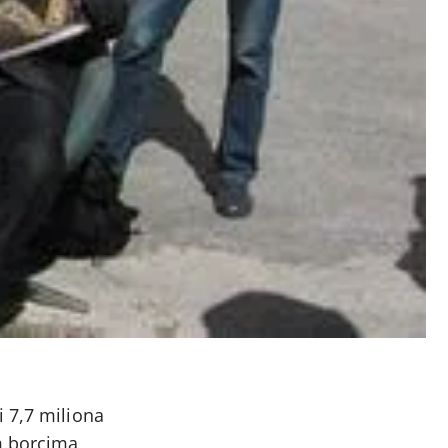
i 7,7 miliona
im borcima