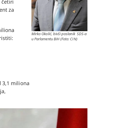
četiri
ent za
iliona
Mirko Okolić, bivši poslanik SDS-a
stiti:
u Parlamentu BiH (Foto: CIN)
 3,1 miliona
ja,