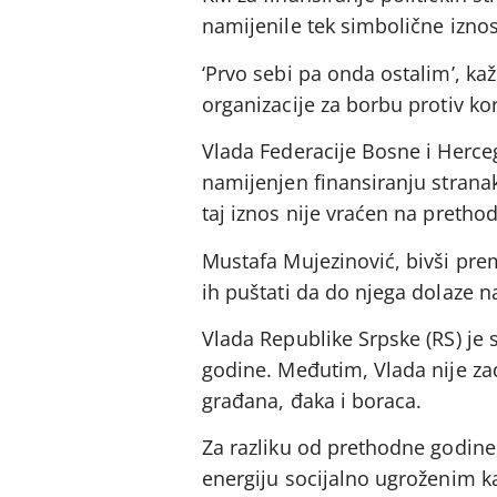
namijenile tek simbolične iznos
‘Prvo sebi pa onda ostalim’, ka
organizacije za borbu protiv ko
Vlada Federacije Bosne i Herceg
namijenjen finansiranju strana
taj iznos nije vraćen na pretho
Mustafa Mujezinović, bivši prem
ih puštati da do njega dolaze n
Vlada Republike Srpske (RS) je
godine. Međutim, Vlada nije za
građana, đaka i boraca.
Za razliku od prethodne godine,
energiju socijalno ugroženim ka