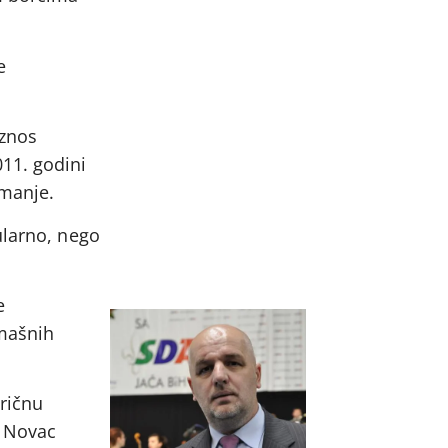
e
iznos
11. godini
 manje.
ularno, nego
e
omašnih
tričnu
. Novac