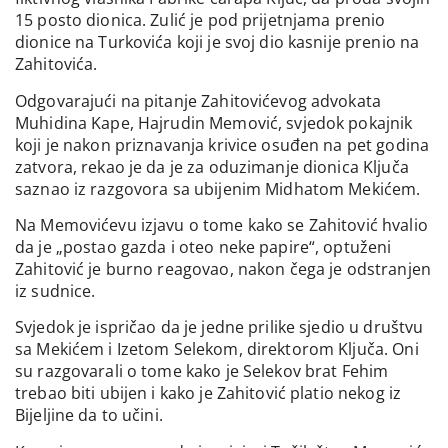
15 posto dionica. Zulić je pod prijetnjama prenio
dionice na Turkovića koji je svoj dio kasnije prenio na
Zahitovića.
Odgovarajući na pitanje Zahitovićevog advokata
Muhidina Kape, Hajrudin Memović, svjedok pokajnik
koji je nakon priznavanja krivice osuđen na pet godina
zatvora, rekao je da je za oduzimanje dionica Ključa
saznao iz razgovora sa ubijenim Midhatom Mekićem.
Na Memovićevu izjavu o tome kako se Zahitović hvalio
da je „postao gazda i oteo neke papire“, optuženi
Zahitović je burno reagovao, nakon čega je odstranjen
iz sudnice.
Svjedok je ispričao da je jedne prilike sjedio u društvu
sa Mekićem i Izetom Selekom, direktorom Ključa. Oni
su razgovarali o tome kako je Selekov brat Fehim
trebao biti ubijen i kako je Zahitović platio nekog iz
Bijeljine da to učini.