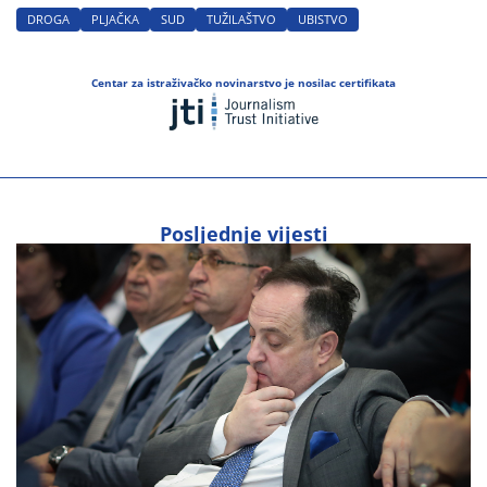
DROGA
PLJAČKA
SUD
TUŽILAŠTVO
UBISTVO
Centar za istraživačko novinarstvo je nosilac certifikata
Posljednje vijesti