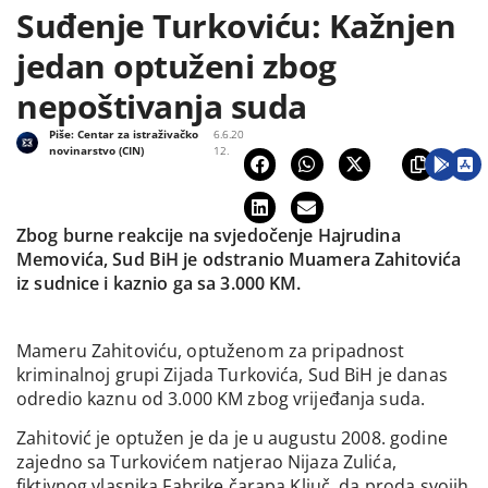
Suđenje Turkoviću: Kažnjen
jedan optuženi zbog
nepoštivanja suda
Piše:
Centar za istraživačko
6.6.20
novinarstvo (CIN)
12.
Zbog burne reakcije na svjedočenje Hajrudina
Memovića, Sud BiH je odstranio Muamera Zahitovića
iz sudnice i kaznio ga sa 3.000 KM.
Mameru Zahitoviću, optuženom za pripadnost
kriminalnoj grupi Zijada Turkovića, Sud BiH je danas
odredio kaznu od 3.000 KM zbog vrijeđanja suda.
Zahitović je optužen je da je u augustu 2008. godine
zajedno sa Turkovićem natjerao Nijaza Zulića,
fiktivnog vlasnika Fabrike čarapa Ključ, da proda svojih