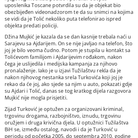
uposlenika Toscane potvrdila su da je objekat bio
obezbijeđen videonadzorom te da su snimci na kojima
se vidi da je Tolić nekoliko puta telefonirao ispred
objekta predati policiji.
Džina Mujkić je kazala da se dan kasnije trebala naći u
Sarajevu sa Ajdarijem. On se nije javljao na telefon, što
joj je bilo veoma čudno. Potom je stupila u kontakt sa
Tolićevom familijom i Ajdarijevim rođakom, nakon
čega je uslijedila i medijska kampanja za njihovo
pronalaženje. Iako je u izjavi Tužilaštvu rekla da je
nakon njihovog nestanka srela Turkovića koji joj je
rekao da će joj, ako sjede sa njim u auto, pokazati gdje
su Ajdari i Tolić, danas se tog kratkog dijela razgovora
Mujkić nije mogla prisjetiti.
Zijad Turković je optužen za organizovani kriminal,
trgovinu drogama, razbojništvo, iznudu, trgovinu
oružjem i druga krivična djela. U optužnici Tužilaštva
BiH se, između ostalog, navodi i da je Turković u
periodu od početka 2005. do septembra 2010. godine