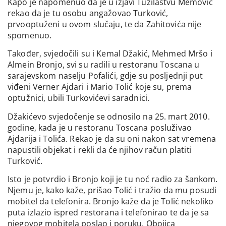
Kapo je napomenuo da je u izjavi Tužilaštvu Memović
rekao da je tu osobu angažovao Turković,
prvooptuženi u ovom slučaju, te da Zahitovića nije
spomenuo.
Također, svjedočili su i Kemal Džakić, Mehmed Mršo i
Almein Bronjo, svi su radili u restoranu Toscana u
sarajevskom naselju Pofalići, gdje su posljednji put
viđeni Verner Ajdari i Mario Tolić koje su, prema
optužnici, ubili Turkovićevi saradnici.
Džakićevo svjedočenje se odnosilo na 25. mart 2010.
godine, kada je u restoranu Toscana posluživao
Ajdarija i Tolića. Rekao je da su oni nakon sat vremena
napustili objekat i rekli da će njihov račun platiti
Turković.
Isto je potvrdio i Bronjo koji je tu noć radio za šankom.
Njemu je, kako kaže, prišao Tolić i tražio da mu posudi
mobitel da telefonira. Bronjo kaže da je Tolić nekoliko
puta izlazio ispred restorana i telefonirao te da je sa
njegovog mobitela poslao i poruku. Obojica