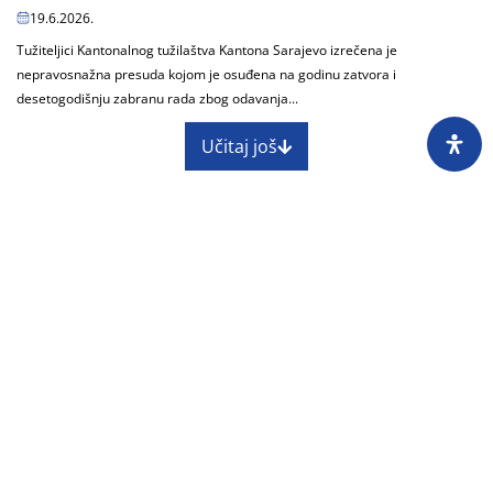
19.6.2026.
Tužiteljici Kantonalnog tužilaštva Kantona Sarajevo izrečena je
nepravosnažna presuda kojom je osuđena na godinu zatvora i
desetogodišnju zabranu rada zbog odavanja...
Učitaj još
O nama
Impressum
Skupština
Godišnji izvještaj
Nagrade
Kontakti