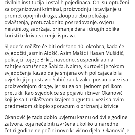
civilnih institucija i ostalih pojedinaca. Oni su optuženi
za organizovani kriminal, proizvodnju i stavljanje u
promet opojnih droga, zloupotrebu položaja i
ovlaštenja, protuzakonito posredovanje, ovjeru
neistinitog sadržaja, primanje dara i drugih oblika
koristi te krivotvorenje isprava.
Sljedeće ročište će biti održano 10. oktobra, kada će
svjedočiti Jasmin Aldžić, Asim Mašić i Hasan Mušidić,
policajci koje je Brkić, navodno, suspendirao na
zahtjev optuženog Šabića. Naime, Kurtović je tokom
svjedočenja kazao da je smjena ovih policajaca bila
uvjet koji je postavio Šabić za ulazak u posao u vezi sa
proizvodnjom droge, jer su ga oni jednom prilikom
pretukli. Kao svjedok će se pojaviti i Enver Okanović
koji je sa Tužilaštvom krajem augusta u vezi sa ovim
predmetom sklopio sporazum o priznanju krivice.
Okanović je tada dobio uvjetnu kaznu od dvije godine
zatvora, koja neće biti izvršena ukoliko u naredne
četiri godine ne počini novo krivično djelo. Okanović je