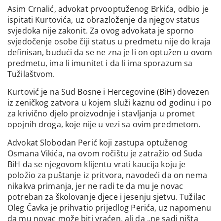
Asim Crnalić, advokat prvooptuženog Brkića, odbio je
ispitati Kurtovića, uz obrazloženje da njegov status
svjedoka nije zakonit. Za ovog advokata je sporno
svjedočenje osobe čiji status u predmetu nije do kraja
definisan, budući da se ne zna je li on optužen u ovom
predmetu, ima li imunitet i da li ima sporazum sa
Tužilaštvom.
Kurtović je na Sud Bosne i Hercegovine (BiH) dovezen
iz zeničkog zatvora u kojem služi kaznu od godinu i po
za krivično djelo proizvodnje i stavljanja u promet
opojnih droga, koje nije u vezi sa ovim predmetom.
Advokat Slobodan Perić koji zastupa optuženog
Osmana Vikića, na ovom ročištu je zatražio od Suda
BiH da se njegovom klijentu vrati kaucija koju je
položio za puštanje iz pritvora, navodeći da on nema
nikakva primanja, jer ne radi te da mu je novac
potreban za školovanje djece i jesenju sjetvu. Tužilac
Oleg Čavka je prihvatio prijedlog Perića, uz napomenu
da mu novac može biti vraćen, ali da „ne sadi ništa