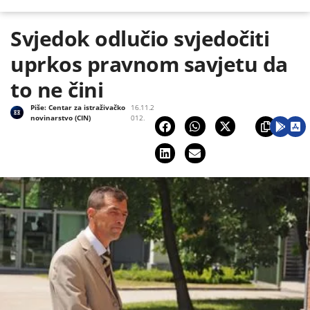
Svjedok odlučio svjedočiti
uprkos pravnom savjetu da
to ne čini
Piše:
Centar za istraživačko
16.11.2
novinarstvo (CIN)
012.