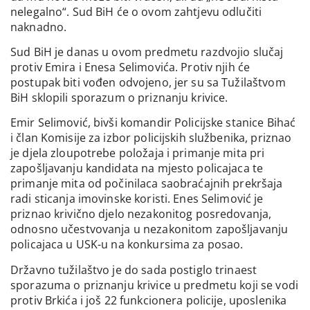
nelegalno“. Sud BiH će o ovom zahtjevu odlučiti
naknadno.
Sud BiH je danas u ovom predmetu razdvojio slučaj
protiv Emira i Enesa Selimovića. Protiv njih će
postupak biti vođen odvojeno, jer su sa Tužilaštvom
BiH sklopili sporazum o priznanju krivice.
Emir Selimović, bivši komandir Policijske stanice Bihać
i član Komisije za izbor policijskih službenika, priznao
je djela zloupotrebe položaja i primanje mita pri
zapošljavanju kandidata na mjesto policajaca te
primanje mita od počinilaca saobraćajnih prekršaja
radi sticanja imovinske koristi. Enes Selimović je
priznao krivično djelo nezakonitog posredovanja,
odnosno učestvovanja u nezakonitom zapošljavanju
policajaca u USK-u na konkursima za posao.
Državno tužilaštvo je do sada postiglo trinaest
sporazuma o priznanju krivice u predmetu koji se vodi
protiv Brkića i još 22 funkcionera policije, uposlenika