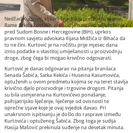
Nedžad Kurtović, ključni svjedok u predmetu protiv
Rame Brkića i ostalih, odlučio je nastaviti svjedočenje
pred Sudom Bosne i Hercegovine (BiH), uprkos
pravnom savjetu advokata Ilijasa Midžića iz Bihaća da
to ne čini. Kurtović je na ročištu prije mjesec dana
iznio podatke o vlastitoj umiješanosti u proizvodnju
droge, zbog čega bi mogao krivično odgovarati.
Kurtović je danas odgovarao na pitanja branilaca
Senada Šabića, Satka Kekića i Huseina Kasumovića,
optuženih u ovom predmetu kojima se na teret stavlja
krivično djelo proizvodnje i trgovine drogom. Pitanja
su bila usmjerena na Kurtovićevo ponašanje,
psihijatrijsko liječenje, liječenje od ovisnosti te
oprečne izjave koje je ovaj svjedok davao. Pri
unakrsnom ispitivanju je došlo do rasprave između
Kurtovića i optuženog Šabića. Zbog toga je sudija
Hasija Mašović prekinula suđenje na desetak minuta.