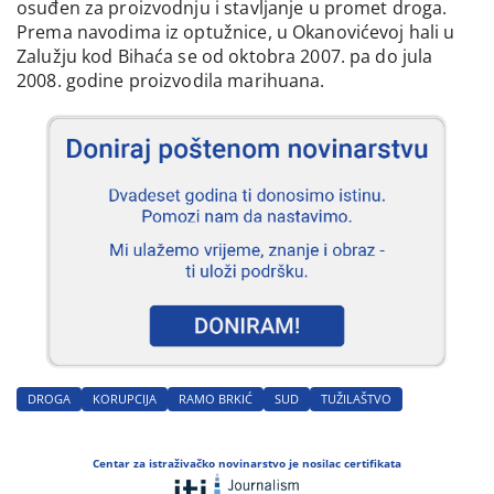
osuđen za proizvodnju i stavljanje u promet droga.
Prema navodima iz optužnice, u Okanovićevoj hali u
Zalužju kod Bihaća se od oktobra 2007. pa do jula
2008. godine proizvodila marihuana.
DROGA
KORUPCIJA
RAMO BRKIĆ
SUD
TUŽILAŠTVO
Centar za istraživačko novinarstvo je nosilac certifikata