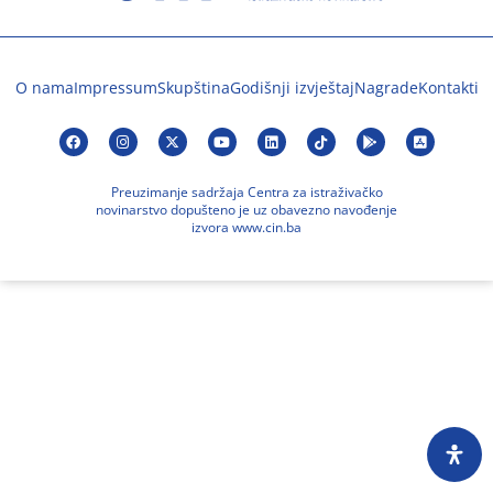
O nama
Impressum
Skupština
Godišnji izvještaj
Nagrade
Kontakti
Preuzimanje sadržaja Centra za istraživačko
novinarstvo dopušteno je uz obavezno navođenje
izvora www.cin.ba