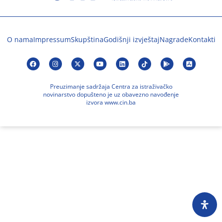
O nama
Impressum
Skupština
Godišnji izvještaj
Nagrade
Kontakti
Preuzimanje sadržaja Centra za istraživačko
novinarstvo dopušteno je uz obavezno navođenje
izvora www.cin.ba