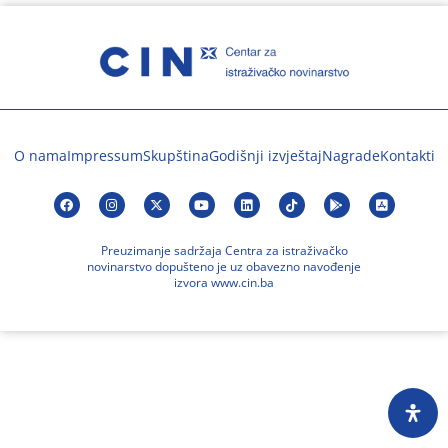
O nama
Impressum
Skupština
Godišnji izvještaj
Nagrade
Kontakti
Preuzimanje sadržaja Centra za istraživačko
novinarstvo dopušteno je uz obavezno navođenje
izvora www.cin.ba