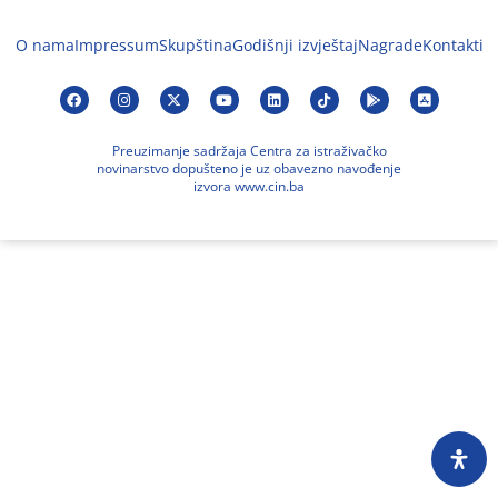
O nama
Impressum
Skupština
Godišnji izvještaj
Nagrade
Kontakti
Preuzimanje sadržaja Centra za istraživačko
novinarstvo dopušteno je uz obavezno navođenje
izvora www.cin.ba