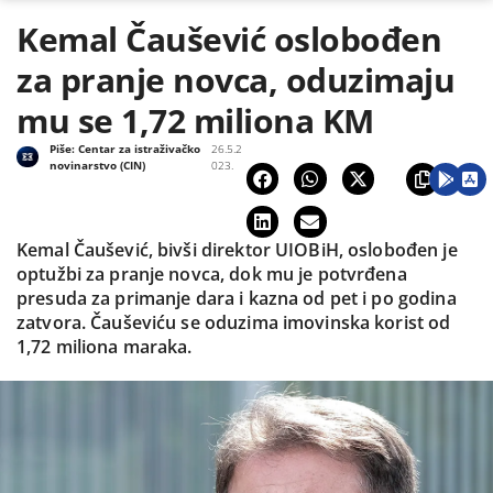
Kemal Čaušević oslobođen
za pranje novca, oduzimaju
mu se 1,72 miliona KM
Piše:
Centar za istraživačko
26.5.2
novinarstvo (CIN)
023.
Kemal Čaušević, bivši direktor UIOBiH, oslobođen je
optužbi za pranje novca, dok mu je potvrđena
presuda za primanje dara i kazna od pet i po godina
zatvora. Čauševiću se oduzima imovinska korist od
1,72 miliona maraka.