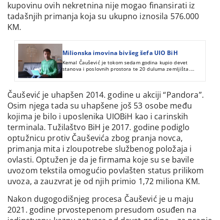
kupovinu ovih nekretnina nije mogao finansirati iz
tadašnjih primanja koja su ukupno iznosila 576.000
KM.
Milionska imovina bivšeg šefa UIO BiH
Kemal Čaušević je tokom sedam godina kupio devet
stanova i poslovnih prostora te 20 duluma zemljišta.
Njegovi tadašnji prihodi ne pokrivaju investicije ali on
kaže da zarađuje još od 1986. godine.
Čaušević je uhapšen 2014. godine u akciji “Pandora”.
Osim njega tada su uhapšene još 53 osobe među
kojima je bilo i uposlenika UIOBiH kao i carinskih
terminala. Tužilaštvo BiH je 2017. godine podiglo
optužnicu protiv Čauševića zbog pranja novca,
primanja mita i zloupotrebe službenog položaja i
ovlasti. Optužen je da je firmama koje su se bavile
uvozom tekstila omogućio povlašten status prilikom
uvoza, a zauzvrat je od njih primio 1,72 miliona KM.
Nakon dugogodišnjeg procesa Čaušević je u maju
2021. godine prvostepenom presudom osuđen na