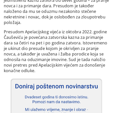
jedinstvenu kaznu zatvora od devet godina – za pranje
novca i za primanje dara. Presudom je također
naloženo da mu se oduzmu nezakonito stečene
nekretnine i novac, dok je oslobođen za zloupotrebu
položaja.
Presudom Apelacijskog vijeća iz oktobra 2022. godine
Čauševiću je povećana zatvorska kazna za primanje
dara sa četiri na pet i po godina zatvora. Istovremeno
je ukinut dio presude kojom je okrivljen za pranje
novca, a također je uvažena i žalba porodice koja se
odnosila na oduzimanje imovine. Sud je tada naložio
novi pretres pred Apelacijskim vijećem za donošenje
konačne odluke.