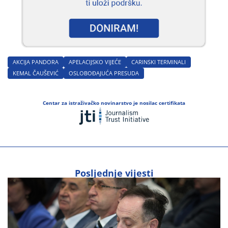
AKCIJA PANDORA
APELACIJSKO VIJEĆE
CARINSKI TERMINALI
KEMAL ČAUŠEVIĆ
OSLOBOĐAJUĆA PRESUDA
Centar za istraživačko novinarstvo je nosilac certifikata
Posljednje vijesti