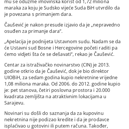
mu se oduzme imovinska korist od 1,72 miliona
maraka za koju je Sudsko vijeće Suda BiH utvrdilo da
je povezana s primanjem dara.
Čaušević je nakon presude izjavio da je „nepravedno
osuđen za primanje dara“.
„Apelacija je podnijeta Ustavnom sudu. Nadam se da
će Ustavni sud Bosne i Hercegovine početi raditi pa
ćemo vidjeti šta će se dešavati“, rekao je Čaušević.
Centar za istraživačko novinarstvo (CIN) je 2013.
godine otkrio da je Čaušević, dok je bio direktor
UIOBiH, za sedam godina kupio nekretnine vrijedne
1,08 miliona maraka. Od 2006. do 2012. godine kupio
je: pet stanova, četiri poslovna prostora i 20.000
kvadrata zemljišta na atraktivnim lokacijama u
Sarajevu.
Novinari su došli do saznanja da za kupovinu
nekretnina nije podizao kredite i da je prodavce
isplaćivao u gotovini ili putem računa. Također,