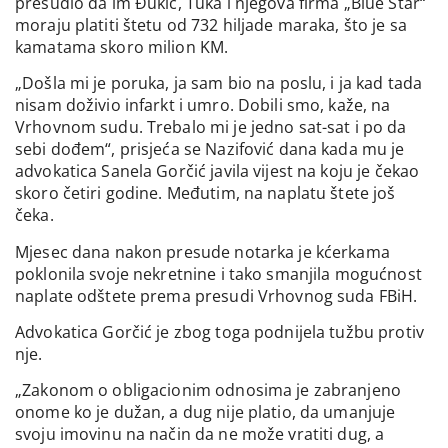
presudio da im Đukić, Tuka i njegova firma „Blue Star“
moraju platiti štetu od 732 hiljade maraka, što je sa
kamatama skoro milion KM.
„Došla mi je poruka, ja sam bio na poslu, i ja kad tada
nisam doživio infarkt i umro. Dobili smo, kaže, na
Vrhovnom sudu. Trebalo mi je jedno sat-sat i po da
sebi dođem“, prisjeća se Nazifović dana kada mu je
advokatica Sanela Gorčić javila vijest na koju je čekao
skoro četiri godine. Međutim, na naplatu štete još
čeka.
Mjesec dana nakon presude notarka je kćerkama
poklonila svoje nekretnine i tako smanjila mogućnost
naplate odštete prema presudi Vrhovnog suda FBiH.
Advokatica Gorčić je zbog toga podnijela tužbu protiv
nje.
„Zakonom o obligacionim odnosima je zabranjeno
onome ko je dužan, a dug nije platio, da umanjuje
svoju imovinu na način da ne može vratiti dug, a