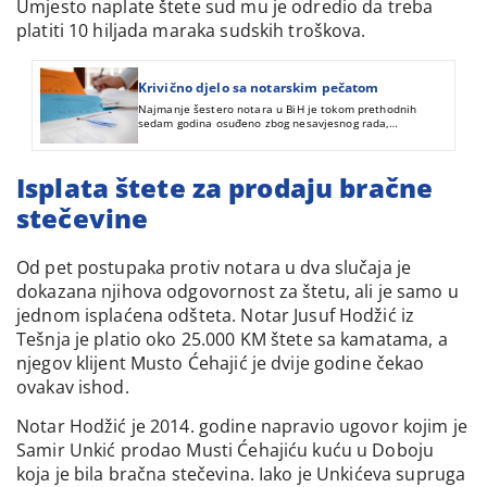
Umjesto naplate štete sud mu je odredio da treba
platiti 10 hiljada maraka sudskih troškova.
Krivično djelo sa notarskim pečatom
Najmanje šestero notara u BiH je tokom prethodnih
sedam godina osuđeno zbog nesavjesnog rada,
krivotvorenja isprava i ugrožavanja sigurnosti. Dvojici je
nakon presude prekinuta služba, ali te odluke još nisu
pravosnažne.
Isplata štete za prodaju bračne
stečevine
Od pet postupaka protiv notara u dva slučaja je
dokazana njihova odgovornost za štetu, ali je samo u
jednom isplaćena odšteta. Notar Jusuf Hodžić iz
Tešnja je platio oko 25.000 KM štete sa kamatama, a
njegov klijent Musto Ćehajić je dvije godine čekao
ovakav ishod.
Notar Hodžić je 2014. godine napravio ugovor kojim je
Samir Unkić prodao Musti Ćehajiću kuću u Doboju
koja je bila bračna stečevina. Iako je Unkićeva supruga