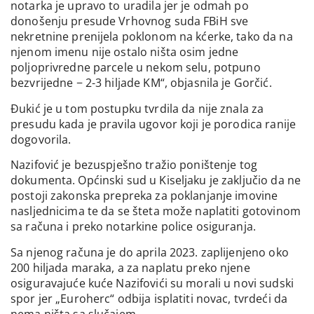
notarka je upravo to uradila jer je odmah po
donošenju presude Vrhovnog suda FBiH sve
nekretnine prenijela poklonom na kćerke, tako da na
njenom imenu nije ostalo ništa osim jedne
poljoprivredne parcele u nekom selu, potpuno
bezvrijedne − 2-3 hiljade KM“, objasnila je Gorčić.
Đukić je u tom postupku tvrdila da nije znala za
presudu kada je pravila ugovor koji je porodica ranije
dogovorila.
Nazifović je bezuspješno tražio poništenje tog
dokumenta. Općinski sud u Kiseljaku je zaključio da ne
postoji zakonska prepreka za poklanjanje imovine
nasljednicima te da se šteta može naplatiti gotovinom
sa računa i preko notarkine police osiguranja.
Sa njenog računa je do aprila 2023. zaplijenjeno oko
200 hiljada maraka, a za naplatu preko njene
osiguravajuće kuće Nazifovići su morali u novi sudski
spor jer „Euroherc“ odbija isplatiti novac, tvrdeći da
nema ništa sa slučajem.