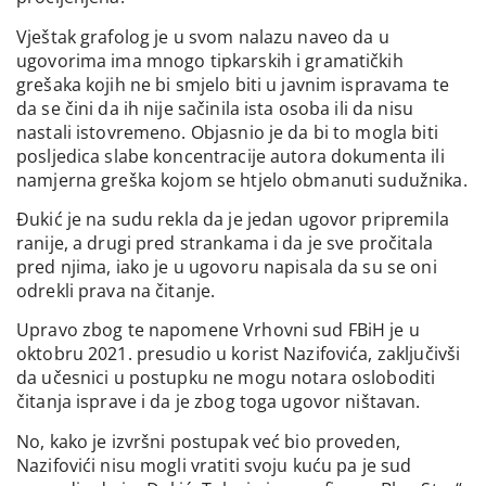
Vještak grafolog je u svom nalazu naveo da u
ugovorima ima mnogo tipkarskih i gramatičkih
grešaka kojih ne bi smjelo biti u javnim ispravama te
da se čini da ih nije sačinila ista osoba ili da nisu
nastali istovremeno. Objasnio je da bi to mogla biti
posljedica slabe koncentracije autora dokumenta ili
namjerna greška kojom se htjelo obmanuti sudužnika.
Đukić je na sudu rekla da je jedan ugovor pripremila
ranije, a drugi pred strankama i da je sve pročitala
pred njima, iako je u ugovoru napisala da su se oni
odrekli prava na čitanje.
Upravo zbog te napomene Vrhovni sud FBiH je u
oktobru 2021. presudio u korist Nazifovića, zaključivši
da učesnici u postupku ne mogu notara osloboditi
čitanja isprave i da je zbog toga ugovor ništavan.
No, kako je izvršni postupak već bio proveden,
Nazifovići nisu mogli vratiti svoju kuću pa je sud