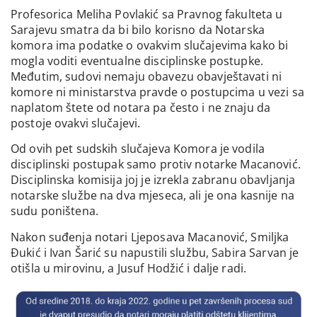
Profesorica Meliha Povlakić sa Pravnog fakulteta u
Sarajevu smatra da bi bilo korisno da Notarska
komora ima podatke o ovakvim slučajevima kako bi
mogla voditi eventualne disciplinske postupke.
Međutim, sudovi nemaju obavezu obavještavati ni
komore ni ministarstva pravde o postupcima u vezi sa
naplatom štete od notara pa često i ne znaju da
postoje ovakvi slučajevi.
Od ovih pet sudskih slučajeva Komora je vodila
disciplinski postupak samo protiv notarke Macanović.
Disciplinska komisija joj je izrekla zabranu obavljanja
notarske službe na dva mjeseca, ali je ona kasnije na
sudu poništena.
Nakon suđenja notari Ljeposava Macanović, Smiljka
Đukić i Ivan Šarić su napustili službu, Sabira Sarvan je
otišla u mirovinu, a Jusuf Hodžić i dalje radi.