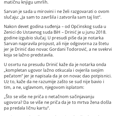
matičnu knjigu umrlih.
Sarvan je sada u mirovini i ne želi razgovarati o ovom
slučaju: „Ja sam to završila i zatvorila sam taj list“.
Nakon devet godina suđenja – od Općinskog suda u
Zenici do Ustavnog suda BiH – Drinić je u junu 2018.
godine izgubio slučaj. U presudi piše da je notarka
Sarvan napravila propust, ali nije odgovorna za štetu
jer je Drinić dao novac Gordani Todorović, a ne svekrvi
koja se lažno predstavila.
U osvrtu na presudu Drinić kaže da je notarka onda
„kompletan ugovor lažno otkucala i ovjerila svojim
pečatom“ jer je napisala da je on novac dao potpisnici.
Uz to, kaže da ne razumije zašto se sud nije bavio i
tim, a ne, uglavnom, njegovom isplatom:
„Što se više ne priča o netačnom sačinjavanju
ugovora? Da se više ne priča da je to mrtva žena došla
pa predala ličnu kartu“.