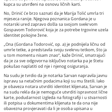
kupca su utvrđeni na osnovu ličnih karti.
No, Drinić će brzo saznati da je Marija Tolić umrla tri
mjeseca ranije. Njegova poznanica Gordana je u
notarski ured zapravo došla sa svojom svekrvom
Gospavom Todorović koja je za potrebe trgovine uzela
identitet pokojne žene.
„Ona (Gordana Todorović, op. a) je podnijela ličnu od
umrle tetke, a predstavila svoju svekrvu tetkom, što ja
u tom momentu nisam znao“, kaže Drinić, smatrajući
da je za sve odgovorna isključivo notarka pa je štetu
pokušao naplatiti od nje i njenog osiguranja.
Na sudu je tvrdio da je notarka Sarvan napravila javnu
ispravu sa netačnim podacima koji su mu štetili. Iako
je obaveza notara utvrditi identitet klijenata, Sarvan je
na sudu rekla da je nemoguće utvrditi ispravnost lične
karte, podudarnost izgleda na fotografiji i u stvarnosti
ili potpisa u dokumentima klijenata te da ona nije
obavezna provjeravati da li je osoba upisana u