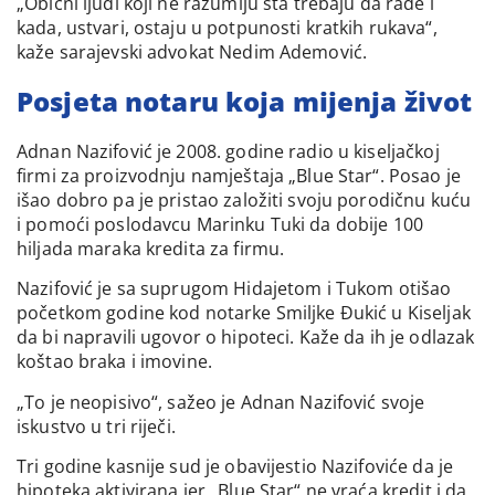
„Obični ljudi koji ne razumiju šta trebaju da rade i
kada, ustvari, ostaju u potpunosti kratkih rukava“,
kaže sarajevski advokat Nedim Ademović.
Posjeta notaru koja mijenja život
Adnan Nazifović je 2008. godine radio u kiseljačkoj
firmi za proizvodnju namještaja „Blue Star“. Posao je
išao dobro pa je pristao založiti svoju porodičnu kuću
i pomoći poslodavcu Marinku Tuki da dobije 100
hiljada maraka kredita za firmu.
Nazifović je sa suprugom Hidajetom i Tukom otišao
početkom godine kod notarke Smiljke Đukić u Kiseljak
da bi napravili ugovor o hipoteci. Kaže da ih je odlazak
koštao braka i imovine.
„To je neopisivo“, sažeo je Adnan Nazifović svoje
iskustvo u tri riječi.
Tri godine kasnije sud je obavijestio Nazifoviće da je
hipoteka aktivirana jer „Blue Star“ ne vraća kredit i da