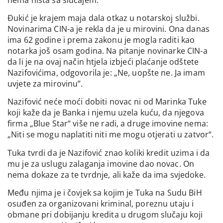
Đukić je krajem maja dala otkaz u notarskoj službi.
Novinarima CIN-a je rekla da je u mirovini. Ona danas
ima 62 godine i prema zakonu je mogla raditi kao
notarka još osam godina. Na pitanje novinarke CIN-a
da li je na ovaj način htjela izbjeći plaćanje odštete
Nazifovićima, odgovorila je: „Ne, uopšte ne. Ja imam
uvjete za mirovinu”.
Nazifović neće moći dobiti novac ni od Marinka Tuke
koji kaže da je Banka i njemu uzela kuću, da njegova
firma „Blue Star“ više ne radi, a druge imovine nema:
„Niti se mogu naplatiti niti me mogu otjerati u zatvor“.
Tuka tvrdi da je Nazifović znao koliki kredit uzima i da
mu je za uslugu zalaganja imovine dao novac. On
nema dokaze za te tvrdnje, ali kaže da ima svjedoke.
Među njima je i čovjek sa kojim je Tuka na Sudu BiH
osuđen za organizovani kriminal, poreznu utaju i
obmane pri dobijanju kredita u drugom slučaju koji