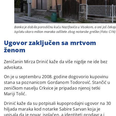
Banka je dobila porodičnu kuću Nazifovića u Visokom, a oni još čekaj
isplatu skoro milion maraka odštete zbog notarske greške (Foto: CIN)
Ugovor zaključen sa mrtvom
ženom
Zeničanin Mirza Drinić kaže da više nigdje ne ide bez
advokata.
On je u septembru 2008. godine dogovorio kupovinu
stana sa poznanicom Gordanom Todorović. Stančić u
zeničkom naselju Crkvice je pripadao njenoj tetki
Mariji Tolić.
Drinić kaže da su potpisali kupoprodajni ugovor na 30
hiljada maraka kod notarke Sabire Sarvan koja je
upisala da je novac isplaćen, a identiteti prodavca i