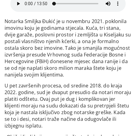
Notarka Smiljka Đukić je u novembru 2021. poklonila
imovinu koju je godinama stjecala. Kuća, tri stana,
dvije garaže, poslovni prostor i zemljišta u Kiseljaku su
postali vlasništvo njenih kćerki, a ona je formalno
ostala skoro bez imovine. Tako je smanjila mogućnost
izvršenja presude Vrhovnog suda Federacije Bosne i
Hercegovine (FBiH) donesene mjesec dana ranije i da
se od nje naplati skoro milion maraka štete koju je
nanijela svojim klijentima.
U pet završenih procesa, od sredine 2018. do kraja
2022. godine, sud je dvaput presudio da notari moraju
platiti odštetu. Ovaj put je dug i komplikovan jer
klijenti moraju na sudu dokazati da su pretrpjeli štetu
koja je nastala isključivo zbog notarske greške. Kada
se to i desi, notari traže načine da odugovlače ili
izbjegnu isplatu.