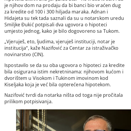
je njihov dom na prodaju da bi banci bio vraćen dug
za kredite od 100 i 300 hiljada maraka. Adnan i
Hidajeta su tek tada saznali da su u notarskom uredu
Smiljke Đukić potpisali dva ugovora o hipoteci
umjesto jednog, kako je bilo dogovoreno sa Tukom.
„Vjeruješ, eto, ljudima, vjeruješ instituciji, notar je
institucija“, kaže Nazifović za Centar za istraživačko
novinarstvo (CIN).
Ispostavilo se da su oba ugovora o hipoteci za kredite
bila osigurana istim nekretninama: njihovom kućom i
dvorištem u Visokom i Tukinom imovinom kod
Kiseljaka koja je već bila opterećena hipotekom.
Nazifović tvrdi da notarka ništa od toga nije pročitala
prilikom potpisivanja.