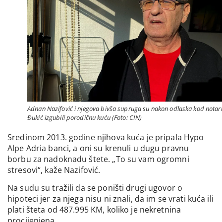
Adnan Nazifović i njegova bivša supruga su nakon odlaska kod notar
Đukić izgubili porodičnu kuću (Foto: CIN)
Sredinom 2013. godine njihova kuća je pripala Hypo
Alpe Adria banci, a oni su krenuli u dugu pravnu
borbu za nadoknadu štete. „To su vam ogromni
stresovi“, kaže Nazifović.
Na sudu su tražili da se poništi drugi ugovor o
hipoteci jer za njega nisu ni znali, da im se vrati kuća ili
plati šteta od 487.995 KM, koliko je nekretnina
procijenjena.