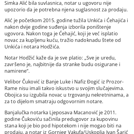
Simka Alić bila suvlasnica, notar u ugovoru nije
upozorio da je potrebna njena suglasnost za prodaju.
Alić je početkom 2015. godine tužila Unkića i Ćehajića i
nakon dvije godine suđenja izborila poništenje
ugovora. Nakon toga je Ćehajić, koji je već isplatio
novac za kupljenu kuću, tražio nadoknadu štete od
Unkića i notara Hodžića.
Notar Hodžić kaže da je sve platio: „Sve je uredu,
završeno je, najbitnije da stranke budu osigurane i
namirene“.
Velibor Čuković iz Banje Luke i Nafiz Đogić iz Prozor-
Rame nisu imali takvo iskustvo u svojim slučajevima.
Obojica su izgubila novac u trgovanju nekretninama, a
za to dijelom smatraju odgovornim notare.
Banjalučka notarka Ljeposava Macanović je 2011.
godine Čukoviću sačinila predugovor za kupovinu
stana koji je bio pod hipotekom i nije mogao biti na
prodaju, a notar iz Gornjeg Vakufa/Uskoplja Ivan Šarić