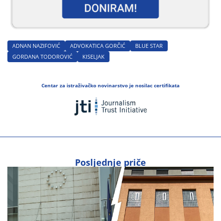
ADNAN NAZIFOVIĆ
ADVOKATICA GORČIĆ
BLUE STAR
GORDANA TODOROVIĆ
KISELJAK
Centar za istraživačko novinarstvo je nosilac certifikata
Posljednje priče