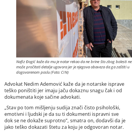
Nafiz Đogić kaže da mu je notar rekao da ne brine što zbog bolesti ne
može pročitati detalje ugovora jer je njegova obaveza da ga zaštiti u
dogovorenom poslu (Foto: CIN)
Advokat Nedim Ademović kaže da je notarske isprave
teško poništiti jer imaju jaču dokaznu snagu čak i od
dokumenata koje sačine advokati.
„Stav po tom mišljenju sudija znači čisto psihološki,
emotivni i ljudski je da su ti dokumenti ispravni sve
dok se ne dokaže suprotno”, smatra on, dodavši da je
jako teško dokazati štetu za koju je odgovoran notar.