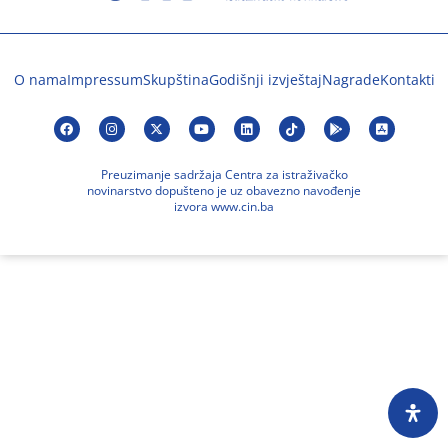
O nama
Impressum
Skupština
Godišnji izvještaj
Nagrade
Kontakti
Preuzimanje sadržaja Centra za istraživačko
novinarstvo dopušteno je uz obavezno navođenje
izvora www.cin.ba