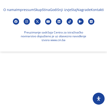
O nama
Impressum
Skupština
Godišnji izvještaj
Nagrade
Kontakti
Preuzimanje sadržaja Centra za istraživačko
novinarstvo dopušteno je uz obavezno navođenje
izvora www.cin.ba