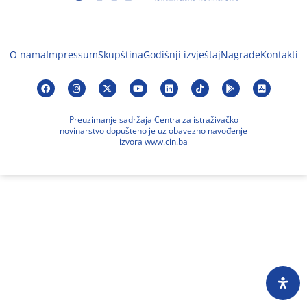
O nama
Impressum
Skupština
Godišnji izvještaj
Nagrade
Kontakti
Preuzimanje sadržaja Centra za istraživačko
novinarstvo dopušteno je uz obavezno navođenje
izvora www.cin.ba