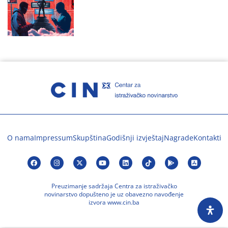
O nama
Impressum
Skupština
Godišnji izvještaj
Nagrade
Kontakti
Preuzimanje sadržaja Centra za istraživačko
novinarstvo dopušteno je uz obavezno navođenje
izvora www.cin.ba